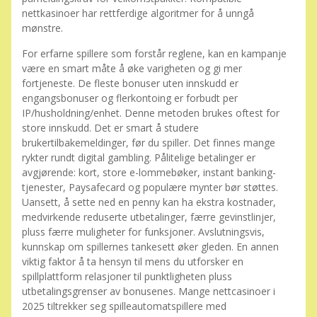
nettkasinoer har rettferdige algoritmer for å unngå
mønstre.
For erfarne spillere som forstår reglene, kan en kampanje
være en smart måte å øke varigheten og gi mer
fortjeneste. De fleste bonuser uten innskudd er
engangsbonuser og flerkontoing er forbudt per
IP/husholdning/enhet. Denne metoden brukes oftest for
store innskudd. Det er smart å studere
brukertilbakemeldinger, før du spiller. Det finnes mange
rykter rundt digital gambling. Pålitelige betalinger er
avgjørende: kort, store e-lommebøker, instant banking-
tjenester, Paysafecard og populære mynter bør støttes.
Uansett, å sette ned en penny kan ha ekstra kostnader,
medvirkende reduserte utbetalinger, færre gevinstlinjer,
pluss færre muligheter for funksjoner. Avslutningsvis,
kunnskap om spillernes tankesett øker gleden. En annen
viktig faktor å ta hensyn til mens du utforsker en
spillplattform relasjoner til punktligheten pluss
utbetalingsgrenser av bonusenes. Mange nettcasinoer i
2025 tiltrekker seg spilleautomatspillere med