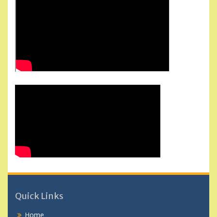
Quick Links
Home