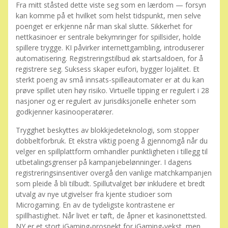
Fra mitt ståsted dette viste seg som en lærdom — forsyn
kan komme på et hvilket som helst tidspunkt, men selve
poenget er erkjenne når man skal slutte. Sikkerhet for
nettkasinoer er sentrale bekymringer for spillsider, holde
spillere trygge. KI påvirker internettgambling, introduserer
automatisering. Registreringstilbud øk startsaldoen, for å
registrere seg. Suksess skaper eufori, bygger lojalitet. Et
sterkt poeng av små innsats-spilleautomater er at du kan
prøve spillet uten høy risiko. Virtuelle tipping er regulert i 28
nasjoner og er regulert av jurisdiksjonelle enheter som
godkjenner kasinooperatører.
Trygghet beskyttes av blokkjedeteknologi, som stopper
dobbeltforbruk. Et ekstra viktig poeng å gjennomgå når du
velger en spillplattform omhandler punktligheten i tillegg til
utbetalingsgrenser på kampanjebelønninger. I dagens
registreringsinsentiver overgå den vanlige matchkampanjen
som pleide å bli tilbudt. Spillutvalget bør inkludere et bredt
utvalg av nye utgivelser fra kjente studioer som
Microgaming. En av de tydeligste kontrastene er
spillhastighet. Når livet er tøft, de åpner et kasinonettsted.
NY er et stort iGaming-prospekt for iGaming-vekst, men