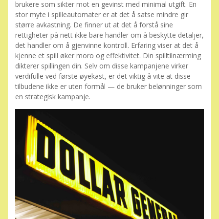
brukere som sikter mot en gevinst med minimal utgift. En
stor myte i spilleautomater er at det å satse mindre gir
større avkastning. De finner ut at det å forstå sine
rettigheter på nett ikke bare handler om å beskytte detaljer,
det handler om å gjenvinne kontroll. Erfaring viser at det å
kjenne et spill øker moro og effektivitet. Din spilltilnærming
dikterer spillingen din. Selv om disse kampanjene virker
verdifulle ved første øyekast, er det viktig å vite at disse
tilbudene ikke er uten formål — de bruker belønninger som
en strategisk kampanje.