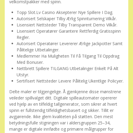
velkomstpakker med spinn.
Topp Slot.Lv Casino Aksepterer Nye Spillere I Dag.
Autorisert Selskaper Tilby Ærlig Spinnturnering Vilkår.
Lisensiert Nettsteder Tilby Transparent Demo Vilkår.
Lisensiert Operatører Garantere Rettferdig Gratisspinn
Regler.
Autorisert Operatører Levererer Ærlige Jackpotter Samt
Pålitelige Utbetalinger.
Medlemmer Ha Muligheten Til Få Tilgang Til Oppdrag
Med Bonuser.
Nettbrett Spillere TILGANG Utbetalinger Enkelt På Alt
Utstyr.
Sertifisert Nettsteder Levere Pålitelig Ukentlige Policyer.
Delte maler er tilgjengelige. Å gjenkjenne disse mønstrene
veileder spillvalget ditt. Digitale spilleautomater opererer
ved hjelp av en tilfeldig tallgenerator, som sikrer at hvert
spinn er fullstendig tilfeldighetsbasert og sikker. Tillit er
avgjørende. Ikke glem kvaliteten på støtten. Den mest
betydningsfulle stigningen var i aldersgruppen 25–34,
mange er digitale innfødte og primære målgrupper for