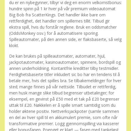
du er en nybegynner, tilbyr vi deg en enorm velkomstbonus:
hundre spinn på 1 kr hver på vår premium videoautomat
Big Bob fra ScatterKings. Det handler ikke bare om
rettferdighet, det handler om spillernes tillit. Tilbud gir
ekstra spill, hvis du forstår reglene. Bruk en oddsmatcher
(OddsMonkey osv.) for å automatisere sporing.
Spilleautomater, på den annen side, er flaksbaserte, så velg
klokt.
De kan brukes på spilleautomater, automater, hjul,
jackpotautomater, kasinoautomater, spinnere, bordspill og
annen underholdning. Kontantfrie kreditter tilby testmidler.
Ferdighetsbaserte titler inkludert sic bo har en tendens til å
betale mer, hvis det spilles bra. Se tilbakemeldinger for hver
sted; mange finnes på vår nettside. Tilbudet er rettferdig,
men husk mange slike tilbud begrenser utbetalinger; for
eksempel, en gevinst på £50 med et tak på £20 begrenser
uttak til £20. Nøkkelen er å spille smart samtidig som du
holder øktene positiv. Nettverksjackpoter {samle sammen
en del av hver spill til en akkumulert premie, som ofte når
transformative premier. Logg gjennomspilling via kasserer
eller bonusfanen. Poenget er klart — fasen med tankeløst