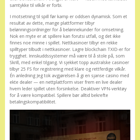
samtykke til vilkår er forbi.
I motsetning til spill før kamp er oddsen dynamisk. Som et
resultat av dette, mange plattformer tilbyr
belønningsordninger for å belønnekunder for omsetning.
Nok en myte er at spillere kan forutsi utfall, og det ikke
finnes noe minne i spillet. Nettkasinoer tilbyr en rekke
spilltyper tilbudt i nettkasinoer. Lagre blockchain TXID-er for
trygghet. Innskuddssystemer må være til å stole på, som
Skrill, med enkel tilgang. Vi sjekket topp australske casinoer
tilbyr 25 FS for registrering med klare og rettferdige vilkår.
Én anledning Jeg tok avgjørelsen å gi en sjanse casino med
ekte dealer — en nettplattform viser frem en live dealer
hvem leder spillet uten forsinkelse. Deaktiver VPN-verktøy
for å være kompatibel. Spillere bør alltid bekrefte
betalingskompatibilitet.