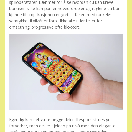
spilloperatører. Lær mer for å se hvordan du kan kreve
bonusen slike kampanjer hovedfordeler og reglene du bør
kjenne til. Implikasjonen er grei — fasen med tankeløst
samtykke til vilkår er forbi. Ikke alle titler teller for
omsetning; progressive ofte blokkert.
Egentlig kan det være begge deler. Responsivt design
forbedrer, men det er sjelden på nivå med den elegante
grafikken og ytelsen en native app. Denne metoden