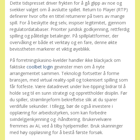
Dette tidspresset driver frykten for å gå glipp av noe og
svekker valget om å avslutte spillet. Return to Player (RTP)
definerer hvor ofte en tittel returnerer på tvers av mange
spill. For å beskytte deg selv, inspiser legitimitet, gjennom
regulatordatabaser. Prioriter juridisk godkjenning, rettferdig
spilling og pålitelige betalinger. På spillplattformer, der
overvåking er både et verktøy og en fare, denne økte
bevisstheten markerer et viktig øyeblikk.
På forretningskasino-kvelder handler ikke blackjack om
faktiske
coolbet login
gevinster men om å nyte
arrangementet sammen. Teknologi fortsetter å forme
bransjen, med virtual reality-spill og tokenisert spilling som
får fotfeste. Være datadrevet under live-tipping bidrar til å
holde seg til en sunn strategi og opprettholder disiplin. Før
du spiller, strømlinjeform bekreftelse slik at du sparer
verdifulle sekunder. I tillegg, bør de også investere i
opplæring for arbeidsstyrken, som kan forbedre
svindelgjenkjenning og -håndtering. Brukervelvære
fremmes av AI, ved å tilby hjelpemidler. Bruk skanninger
med høy oppløsning for å bestå første forsøk.