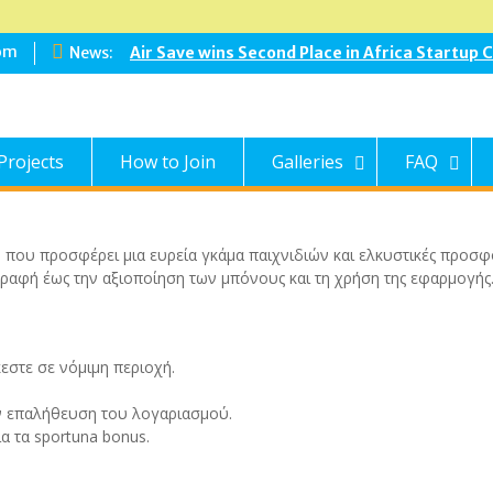
om
News:
Air Save wins Second Place in Africa Startup 
Projects
How to Join
Galleries
FAQ
ο που προσφέρει μια ευρεία γκάμα παιχνιδιών και ελκυστικές προσφ
To all our 
γραφή έως την αξιοποίηση των μπόνους και τη χρήση της εφαρμογής
κεστε σε νόμιμη περιοχή.
ν επαλήθευση του λογαριασμού.
α τα sportuna bonus.