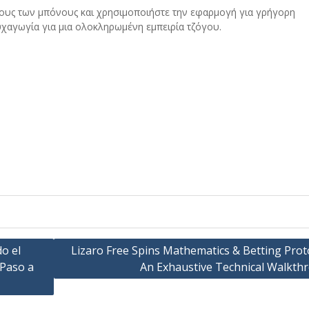
ρους των μπόνους και χρησιμοποιήστε την εφαρμογή για γρήγορη
υχαγωγία για μια ολοκληρωμένη εμπειρία τζόγου.
o el
Lizaro Free Spins Mathematics & Betting Prot
 Paso a
An Exhaustive Technical Walkth