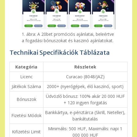
1. ábra: A 20bet promóciós ajánlatai, beleértve
a fogadási bónuszokat és kaszinó ajánlatokat.
Technikai Specifikációk Táblázata
Kategória
Részletek
Licenc
Curacao (8048/JAZ)
Játékok Száma
2000+ (nyerőgépek, élő kaszinó, sport)
Üdvözlő bónusz: 100% akár 20 000 HUF
Bónuszok
+ 120 ingyen forgatás
Bankkártya, e-pénztárca (Skrill, Neteller),
Fizetési Módok
bankátutalás
Minimális: 500 HUF, Maximális: napi 1
Kifizetési Limit
000 000 HUF