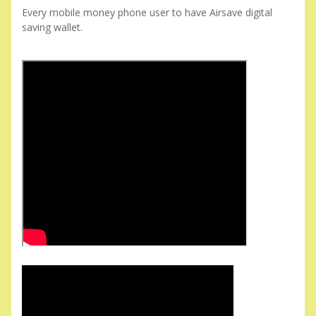
Every mobile money phone user to have Airsave digital
saving wallet.