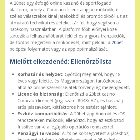
A 20bet egy átfogó online kaszinó és sportfogadó
platform, amely a Curacao-i licenc alapján működik, és
széles választékot kínál játékokból és promóciókból. Ez az
útmutató technikai részleteket tár fel, hogy segítsen a
hatékony használatban. A platform főbb előnyei közé
tartozik a felhasználóbarát felület és a gyors tranzakciók,
de fontos megérteni a működését, mint például a
20bet
belépési folyamatot vagy az app optimalizálását.
Mielőtt elkezdenéd: Ellenőrzőlista
Korhatár és helyzet:
Győződj meg arról, hogy 18
éves vagy felette, és Magyarországon tartózkodsz,
ahol az online szerencsejáték törvényileg megengedett.
Licenc és biztonság:
Ellenőrizd a 20bet casino
Curacao-i licencét (jogi szám: 8048/JAZ), és használj
erős jelszavakat, kétfaktoros hitelesítést ajánlott.
Eszköz kompatibilitás:
A 20bet app Android és iOS
rendszereken működik; ellenőrizd, hogy az eszközöd
frissítve van-e a legújabb operációs rendszerrel.
Pénzügyi tervezés:
Állíts be költségvetést a játékhoz,
és ismerd a bónusz feltételeket, mint a 35-szörös