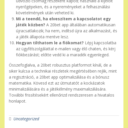
üdvözlő csomag részeként kapod; használd a kijelölt
nyerőgépeken, és a nyereményeket a felhasználási
követelmények után veheted ki.
Mi a teendő, ha elveszítem a kapcsolatot egy
játék közben?
A 20bet app általában automatikusan
újracsatlakozik; ha nem, indítsd újra az alkalmazást, és
a játék állapota mentve lesz.
Hogyan tilthatom le a fiókomat?
Lépj kapcsolatba
az ügyfélszolgálattal e-mailen vagy élő chaten, és kérj
fiókbezárást; előtte vedd ki a maradék egyenleged.
Összefoglalva, a 20bet robusztus platformot kínál, de a
siker kulcsa a technikai részletek megértésében rejlik, mint
a regisztráció, a 20bet app optimalizálása és a bónusz
matematika. Kövesd ezt az útmutatót a kockázatok
minimalizálására és a játékélmény maximalizálására.
További frissítésekért ellenőrizd rendszeresen a hivatalos
honlapot.
Uncategorized