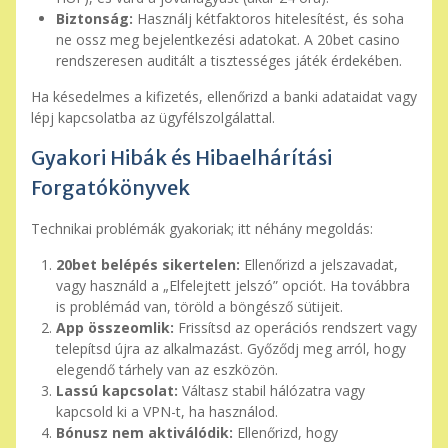
Biztonság:
Használj kétfaktoros hitelesítést, és soha
ne ossz meg bejelentkezési adatokat. A 20bet casino
rendszeresen auditált a tisztességes játék érdekében.
Ha késedelmes a kifizetés, ellenőrizd a banki adataidat vagy
lépj kapcsolatba az ügyfélszolgálattal.
Gyakori Hibák és Hibaelhárítási
Forgatókönyvek
Technikai problémák gyakoriak; itt néhány megoldás:
20bet belépés sikertelen:
Ellenőrizd a jelszavadat,
vagy használd a „Elfelejtett jelszó” opciót. Ha továbbra
is problémád van, töröld a böngésző sütijeit.
App összeomlik:
Frissítsd az operációs rendszert vagy
telepítsd újra az alkalmazást. Győződj meg arról, hogy
elegendő tárhely van az eszközön.
Lassú kapcsolat:
Váltasz stabil hálózatra vagy
kapcsold ki a VPN-t, ha használod.
Bónusz nem aktiválódik:
Ellenőrizd, hogy