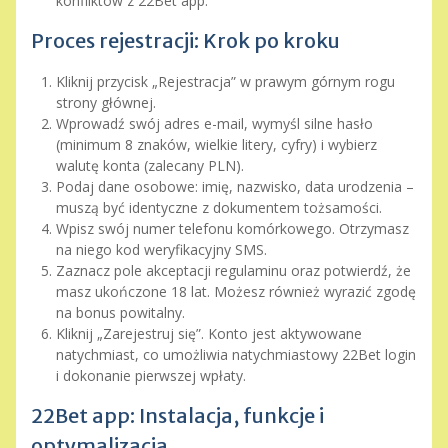
konfliktów z 22Bet app.
Proces rejestracji: Krok po kroku
Kliknij przycisk „Rejestracja” w prawym górnym rogu
strony głównej.
Wprowadź swój adres e-mail, wymyśl silne hasło
(minimum 8 znaków, wielkie litery, cyfry) i wybierz
walutę konta (zalecany PLN).
Podaj dane osobowe: imię, nazwisko, data urodzenia –
muszą być identyczne z dokumentem tożsamości.
Wpisz swój numer telefonu komórkowego. Otrzymasz
na niego kod weryfikacyjny SMS.
Zaznacz pole akceptacji regulaminu oraz potwierdź, że
masz ukończone 18 lat. Możesz również wyrazić zgodę
na bonus powitalny.
Kliknij „Zarejestruj się”. Konto jest aktywowane
natychmiast, co umożliwia natychmiastowy 22Bet login
i dokonanie pierwszej wpłaty.
22Bet app: Instalacja, funkcje i
optymalizacja