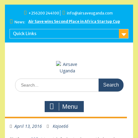
Skip
+256200 244100
info@airsaveuganda.com
to
content
Air Save wins Second Place in Africa Startup Cup
News:
Quick Links
Search
for:
Menu
April 13, 2016
Kajoe66