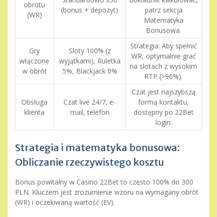
obrotu
(bonus + depozyt)
patrz sekcja
(WR)
Matematyka
Bonusowa.
Strategia: Aby spełnić
Gry
Sloty 100% (z
WR, optymalnie grać
włączone
wyjątkami), Ruletka
na slotach z wysokim
w obrót
5%, Blackjack 0%
RTP (>96%).
Czat jest najszybszą
Obsługa
Czat live 24/7, e-
formą kontaktu,
klienta
mail, telefon
dostępny po 22Bet
login.
Strategia i matematyka bonusowa:
Obliczanie rzeczywistego kosztu
Bonus powitalny w Casino 22Bet to często 100% do 300
PLN. Kluczem jest zrozumienie wzoru na wymagany obrót
(WR) i oczekiwaną wartość (EV).