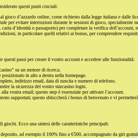
siderato questi punti cruciali:
 gioco d’azzardo online, come richiesto dalla legge italiana e dalle lic
ale per evitare interruzioni durante le sessioni di gioco, specialmente ne
arta d’identità o passaporto) per completare la verifica dell’account, ne
dizioni, in particolare quelli relativi ai bonus, per comprendere requisi
 questi passi per creare il vostro account e accedere alle funzionalità:
 casino” su un motore di ricerca.
 posizionato in alto a destra nella homepage.
leto, indirizzo email, data di nascita e numero di telefono.
ire la sicurezza del vostro starcasino login.
 alla vostra email; questo step è essenziale per attivare l’account.
ento supportati; questo sbloccherà i bonus di benvenuto e vi permetterà 
di giochi. Ecco una sintesi delle caratteristiche principali:
eposito, ad esempio il 100% fino a €500, accompagnato da giri gratuiti 