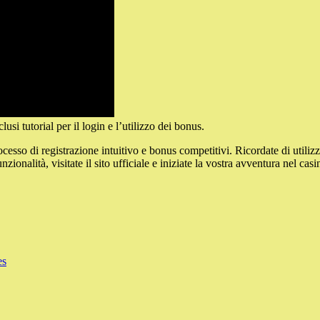
usi tutorial per il login e l’utilizzo dei bonus.
sso di registrazione intuitivo e bonus competitivi. Ricordate di utilizzare
ionalità, visitate il sito ufficiale e iniziate la vostra avventura nel casi
es