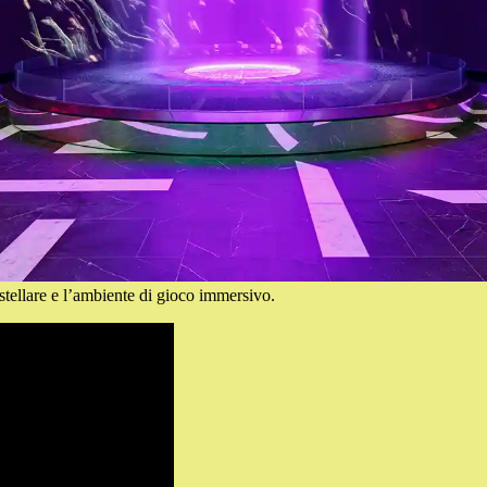
stellare e l’ambiente di gioco immersivo.