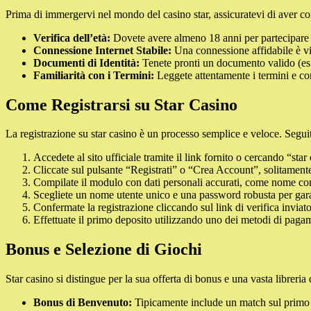
Prima di immergervi nel mondo del casino star, assicuratevi di aver con
Verifica dell’età:
Dovete avere almeno 18 anni per partecipare al
Connessione Internet Stabile:
Una connessione affidabile è vit
Documenti di Identità:
Tenete pronti un documento valido (es. c
Familiarità con i Termini:
Leggete attentamente i termini e con
Come Registrarsi su Star Casino
La registrazione su star casino è un processo semplice e veloce. Seguite
Accedete al sito ufficiale tramite il link fornito o cercando “star
Cliccate sul pulsante “Registrati” o “Crea Account”, solitamente
Compilate il modulo con dati personali accurati, come nome comp
Scegliete un nome utente unico e una password robusta per garant
Confermate la registrazione cliccando sul link di verifica inviato
Effettuate il primo deposito utilizzando uno dei metodi di pagam
Bonus e Selezione di Giochi
Star casino si distingue per la sua offerta di bonus e una vasta libreria 
Bonus di Benvenuto:
Tipicamente include un match sul primo d