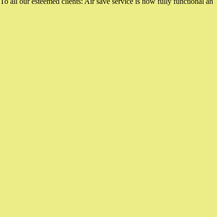
eemed clients: Air save service is now fully functional and can be acce