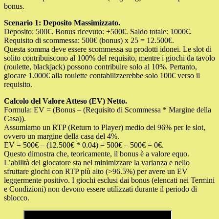
bonus.
Scenario 1: Deposito Massimizzato.
Deposito: 500€. Bonus ricevuto: +500€. Saldo totale: 1000€.
Requisito di scommessa: 500€ (bonus) x 25 = 12.500€.
Questa somma deve essere scommessa su prodotti idonei. Le slot di
solito contribuiscono al 100% del requisito, mentre i giochi da tavolo
(roulette, blackjack) possono contribuire solo al 10%. Pertanto,
giocare 1.000€ alla roulette contabilizzerebbe solo 100€ verso il
requisito.
Calcolo del Valore Atteso (EV) Netto.
Formula: EV = (Bonus – (Requisito di Scommessa * Margine della
Casa)).
Assumiamo un RTP (Return to Player) medio del 96% per le slot,
ovvero un margine della casa del 4%.
EV = 500€ – (12.500€ * 0.04) = 500€ – 500€ = 0€.
Questo dimostra che, teoricamente, il bonus è a valore equo.
L’abilità del giocatore sta nel minimizzare la varianza e nello
sfruttare giochi con RTP più alto (>96.5%) per avere un EV
leggermente positivo. I giochi esclusi dai bonus (elencati nei Termini
e Condizioni) non devono essere utilizzati durante il periodo di
sblocco.