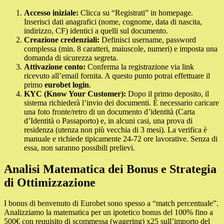
Accesso iniziale:
Clicca su “Registrati” in homepage.
Inserisci dati anagrafici (nome, cognome, data di nascita,
indirizzo, CF) identici a quelli sul documento.
Creazione credenziali:
Definisci username, password
complessa (min. 8 caratteri, maiuscole, numeri) e imposta una
domanda di sicurezza segreta.
Attivazione conto:
Conferma la registrazione via link
ricevuto all’email fornita. A questo punto potrai effettuare il
primo
eurobet login
.
KYC (Know Your Customer):
Dopo il primo deposito, il
sistema richiederà l’invio dei documenti. È necessario caricare
una foto fronte/retro di un documento d’identità (Carta
d’Identità o Passaporto) e, in alcuni casi, una prova di
residenza (utenza non più vecchia di 3 mesi). La verifica è
manuale e richiede tipicamente 24-72 ore lavorative. Senza di
essa, non saranno possibili prelievi.
Analisi Matematica dei Bonus e Strategia
di Ottimizzazione
I bonus di benvenuto di Eurobet sono spesso a “match percentuale”.
Analizziamo la matematica per un ipotetico bonus del 100% fino a
500€ con requisito di scommessa (wagering) x25 sull’importo del