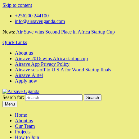
Skip to content
+256200 244100
info@airsaveuganda.com
News:
Air Save wins Second Place in Africa Startup Cup
Quick Links
About us
Airsave 2016 wins Africa startup cup
Airsave App Privacy Policy
Airsave sets off to U.S.A for World Startup finals
Airsave-Airtel
Apply now
Search for:
Menu
Home
About us
Our Team
Projects
How to Join