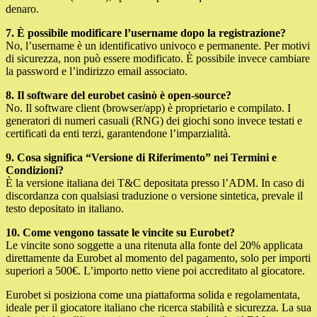
denaro.
7. È possibile modificare l’username dopo la registrazione?
No, l’username è un identificativo univoco e permanente. Per motivi
di sicurezza, non può essere modificato. È possibile invece cambiare
la password e l’indirizzo email associato.
8. Il software del
eurobet casinò
è open-source?
No. Il software client (browser/app) è proprietario e compilato. I
generatori di numeri casuali (RNG) dei giochi sono invece testati e
certificati da enti terzi, garantendone l’imparzialità.
9. Cosa significa “Versione di Riferimento” nei Termini e
Condizioni?
È la versione italiana dei T&C depositata presso l’ADM. In caso di
discordanza con qualsiasi traduzione o versione sintetica, prevale il
testo depositato in italiano.
10. Come vengono tassate le vincite su Eurobet?
Le vincite sono soggette a una ritenuta alla fonte del 20% applicata
direttamente da Eurobet al momento del pagamento, solo per importi
superiori a 500€. L’importo netto viene poi accreditato al giocatore.
Eurobet si posiziona come una piattaforma solida e regolamentata,
ideale per il giocatore italiano che ricerca stabilità e sicurezza. La sua