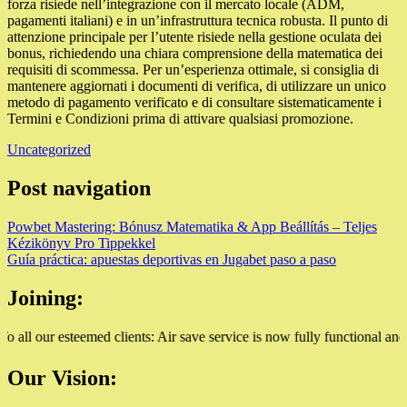
forza risiede nell’integrazione con il mercato locale (ADM,
pagamenti italiani) e in un’infrastruttura tecnica robusta. Il punto di
attenzione principale per l’utente risiede nella gestione oculata dei
bonus, richiedendo una chiara comprensione della matematica dei
requisiti di scommessa. Per un’esperienza ottimale, si consiglia di
mantenere aggiornati i documenti di verifica, di utilizzare un unico
metodo di pagamento verificato e di consultare sistematicamente i
Termini e Condizioni prima di attivare qualsiasi promozione.
Uncategorized
Post navigation
Powbet Mastering: Bónusz Matematika & App Beállítás – Teljes
Kézikönyv Pro Tippekkel
Guía práctica: apuestas deportivas en Jugabet paso a paso
Joining:
l our esteemed clients: Air save service is now fully functional and ca
Our Vision: