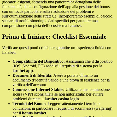
giocatori esigenti, fornendo una panoramica dettagliata delle
funzionalità, dalla configurazione dell’app alla gestione dei bonus,
con un focus particolare sulla risoluzione dei problemi e
sull’ottimizzazione delle strategie. Incorporeremo esempi di calcolo,
scenari di troubleshooting e dati specifici per garantire una
comprensione completa dell’ecosistema Larabet.
Prima di Iniziare: Checklist Essenziale
Verificare questi punti critici per garantire un’esperienza fluida con
Larabet:
Compatibilità del Dispositivo:
Assicurarsi che il dispositivo
(iOS, Android, PC) soddisfi i requisiti di sistema per la
larabet app
.
Documenti di Identità:
Avere a portata di mano un
documento d’identità valido e una prova di residenza per la
verifica dell’account.
Connessione Internet Stabile:
Utilizzare una connessione
sicura (VPN sconsigliata se non autorizzata) per evitare
problemi durante il
larabet casino login
.
Termini dei Bonus:
Leggere attentamente i termini e
condizioni, in particolare i requisiti di scommessa (wagering)
per il
bonus larabet
.