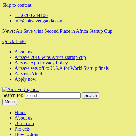
Skip to content
+256200 244100
info@airsaveuganda.com
News:
Air Save wins Second Place in Africa Startup Cup
Quick Links
About us
Airsave 2016 wins Africa startup cup
Airsave App Privacy Policy
Airsave sets off to U.S.A for World Startup finals
Airsave-Airtel
Apply now
Search for:
Menu
Home
About us
Our Team
Projects
How to Join