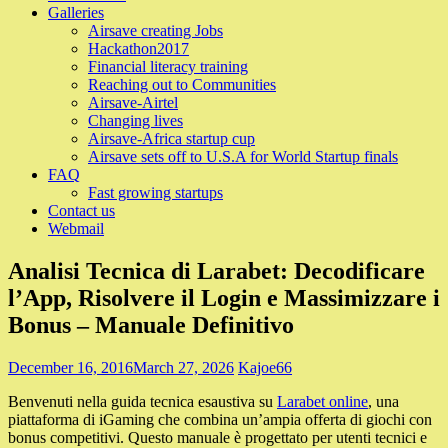
Galleries
Airsave creating Jobs
Hackathon2017
Financial literacy training
Reaching out to Communities
Airsave-Airtel
Changing lives
Airsave-Africa startup cup
Airsave sets off to U.S.A for World Startup finals
FAQ
Fast growing startups
Contact us
Webmail
Analisi Tecnica di Larabet: Decodificare
l’App, Risolvere il Login e Massimizzare i
Bonus – Manuale Definitivo
December 16, 2016
March 27, 2026
Kajoe66
Benvenuti nella guida tecnica esaustiva su
Larabet online
, una
piattaforma di iGaming che combina un’ampia offerta di giochi con
bonus competitivi. Questo manuale è progettato per utenti tecnici e