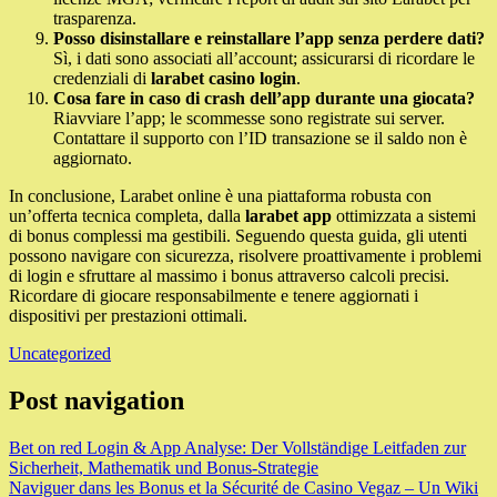
trasparenza.
Posso disinstallare e reinstallare l’app senza perdere dati?
Sì, i dati sono associati all’account; assicurarsi di ricordare le
credenziali di
larabet casino login
.
Cosa fare in caso di crash dell’app durante una giocata?
Riavviare l’app; le scommesse sono registrate sui server.
Contattare il supporto con l’ID transazione se il saldo non è
aggiornato.
In conclusione, Larabet online è una piattaforma robusta con
un’offerta tecnica completa, dalla
larabet app
ottimizzata a sistemi
di bonus complessi ma gestibili. Seguendo questa guida, gli utenti
possono navigare con sicurezza, risolvere proattivamente i problemi
di login e sfruttare al massimo i bonus attraverso calcoli precisi.
Ricordare di giocare responsabilmente e tenere aggiornati i
dispositivi per prestazioni ottimali.
Uncategorized
Post navigation
Bet on red Login & App Analyse: Der Vollständige Leitfaden zur
Sicherheit, Mathematik und Bonus-Strategie
Naviguer dans les Bonus et la Sécurité de Casino Vegaz – Un Wiki