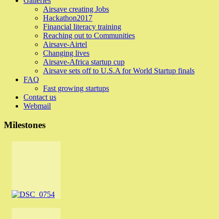
Galleries
Airsave creating Jobs
Hackathon2017
Financial literacy training
Reaching out to Communities
Airsave-Airtel
Changing lives
Airsave-Africa startup cup
Airsave sets off to U.S.A for World Startup finals
FAQ
Fast growing startups
Contact us
Webmail
Milestones