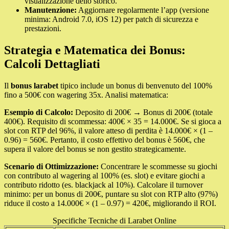
visualizzazione dello storico.
Manutenzione:
Aggiornare regolarmente l’app (versione
minima: Android 7.0, iOS 12) per patch di sicurezza e
prestazioni.
Strategia e Matematica dei Bonus:
Calcoli Dettagliati
Il
bonus larabet
tipico include un bonus di benvenuto del 100%
fino a 500€ con wagering 35x. Analisi matematica:
Esempio di Calcolo:
Deposito di 200€ → Bonus di 200€ (totale
400€). Requisito di scommessa: 400€ × 35 = 14.000€. Se si gioca a
slot con RTP del 96%, il valore atteso di perdita è 14.000€ × (1 –
0.96) = 560€. Pertanto, il costo effettivo del bonus è 560€, che
supera il valore del bonus se non gestito strategicamente.
Scenario di Ottimizzazione:
Concentrare le scommesse su giochi
con contributo al wagering al 100% (es. slot) e evitare giochi a
contributo ridotto (es. blackjack al 10%). Calcolare il turnover
minimo: per un bonus di 200€, puntare su slot con RTP alto (97%)
riduce il costo a 14.000€ × (1 – 0.97) = 420€, migliorando il ROI.
Specifiche Tecniche di Larabet Online