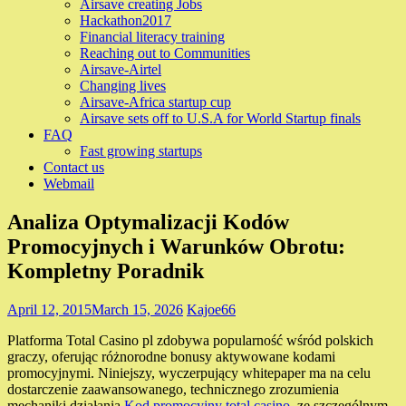
Airsave creating Jobs
Hackathon2017
Financial literacy training
Reaching out to Communities
Airsave-Airtel
Changing lives
Airsave-Africa startup cup
Airsave sets off to U.S.A for World Startup finals
FAQ
Fast growing startups
Contact us
Webmail
Analiza Optymalizacji Kodów
Promocyjnych i Warunków Obrotu:
Kompletny Poradnik
April 12, 2015
March 15, 2026
Kajoe66
Platforma Total Casino pl zdobywa popularność wśród polskich
graczy, oferując różnorodne bonusy aktywowane kodami
promocyjnymi. Niniejszy, wyczerpujący whitepaper ma na celu
dostarczenie zaawansowanego, technicznego zrozumienia
mechaniki działania
Kod promocyjny total casino
, ze szczególnym