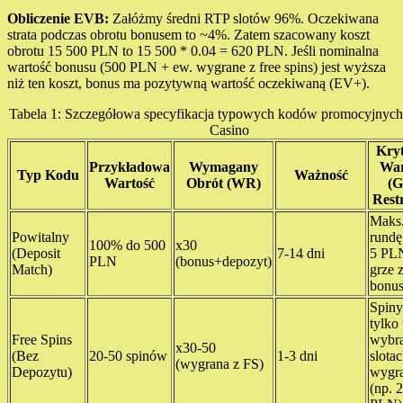
Obliczenie EVB:
Załóżmy średni RTP slotów 96%. Oczekiwana
strata podczas obrotu bonusem to ~4%. Zatem szacowany koszt
obrotu 15 500 PLN to 15 500 * 0.04 = 620 PLN. Jeśli nominalna
wartość bonusu (500 PLN + ew. wygrane z free spins) jest wyższa
niż ten koszt, bonus ma pozytywną wartość oczekiwaną (EV+).
Tabela 1: Szczegółowa specyfikacja typowych kodów promocyjnych
Casino
Kry
Przykładowa
Wymagany
Wa
Typ Kodu
Ważność
Wartość
Obrót (WR)
(
Restr
Maks.
Powitalny
rundę
100% do 500
x30
(Deposit
7-14 dni
5 PL
PLN
(bonus+depozyt)
Match)
grze 
bonu
Spin
tylko
Free Spins
wybr
x30-50
(Bez
20-50 spinów
1-3 dni
slotac
(wygrana z FS)
Depozytu)
wygra
(np. 