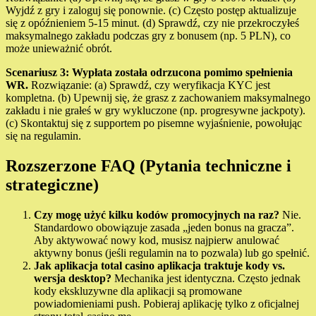
Wyjdź z gry i zaloguj się ponownie. (c) Często postęp aktualizuje
się z opóźnieniem 5-15 minut. (d) Sprawdź, czy nie przekroczyłeś
maksymalnego zakładu podczas gry z bonusem (np. 5 PLN), co
może unieważnić obrót.
Scenariusz 3: Wypłata została odrzucona pomimo spełnienia
WR.
Rozwiązanie: (a) Sprawdź, czy weryfikacja KYC jest
kompletna. (b) Upewnij się, że grasz z zachowaniem maksymalnego
zakładu i nie grałeś w gry wykluczone (np. progresywne jackpoty).
(c) Skontaktuj się z supportem po pisemne wyjaśnienie, powołując
się na regulamin.
Rozszerzone FAQ (Pytania techniczne i
strategiczne)
Czy mogę użyć kilku kodów promocyjnych na raz?
Nie.
Standardowo obowiązuje zasada „jeden bonus na gracza”.
Aby aktywować nowy kod, musisz najpierw anulować
aktywny bonus (jeśli regulamin na to pozwala) lub go spełnić.
Jak aplikacja total casino aplikacja traktuje kody vs.
wersja desktop?
Mechanika jest identyczna. Często jednak
kody ekskluzywne dla aplikacji są promowane
powiadomieniami push. Pobieraj aplikację tylko z oficjalnej