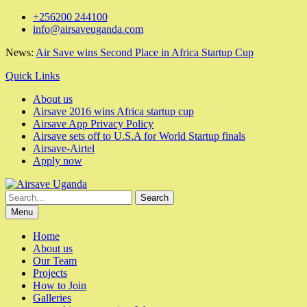
Skip
+256200 244100
to
info@airsaveuganda.com
content
News:
Air Save wins Second Place in Africa Startup Cup
Quick Links
About us
Airsave 2016 wins Africa startup cup
Airsave App Privacy Policy
Airsave sets off to U.S.A for World Startup finals
Airsave-Airtel
Apply now
Search
for:
Menu
Home
About us
Our Team
Projects
How to Join
Galleries