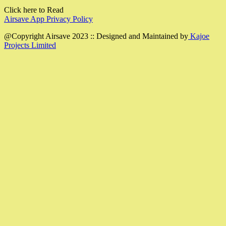
Click here to Read
Airsave App Privacy Policy
@Copyright Airsave 2023 :: Designed and Maintained by
Kajoe
Projects Limited