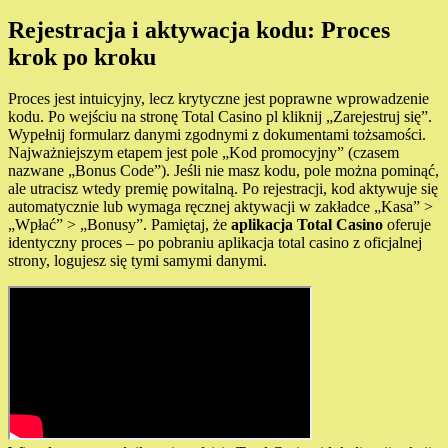
Rejestracja i aktywacja kodu: Proces
krok po kroku
Proces jest intuicyjny, lecz krytyczne jest poprawne wprowadzenie
kodu. Po wejściu na stronę Total Casino pl kliknij „Zarejestruj się”.
Wypełnij formularz danymi zgodnymi z dokumentami tożsamości.
Najważniejszym etapem jest pole „Kod promocyjny” (czasem
nazwane „Bonus Code”). Jeśli nie masz kodu, pole można pominąć,
ale utracisz wtedy premię powitalną. Po rejestracji, kod aktywuje się
automatycznie lub wymaga ręcznej aktywacji w zakładce „Kasa” >
„Wpłać” > „Bonusy”. Pamiętaj, że
aplikacja Total Casino
oferuje
identyczny proces – po pobraniu aplikacja total casino z oficjalnej
strony, logujesz się tymi samymi danymi.