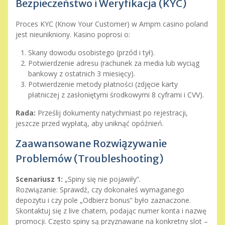
Bezpieczeństwo i Weryfikacja (KYC)
Proces KYC (Know Your Customer) w Ampm casino poland
jest nieunikniony. Kasino poprosi o:
Skany dowodu osobistego (przód i tył).
Potwierdzenie adresu (rachunek za media lub wyciąg
bankowy z ostatnich 3 miesięcy).
Potwierdzenie metody płatności (zdjęcie karty
płatniczej z zasłoniętymi środkowymi 8 cyframi i CVV).
Rada:
Prześlij dokumenty natychmiast po rejestracji,
jeszcze przed wypłatą, aby uniknąć opóźnień.
Zaawansowane Rozwiązywanie
Problemów (Troubleshooting)
Scenariusz 1:
„Spiny się nie pojawiły”.
Rozwiązanie: Sprawdź, czy dokonałeś wymaganego
depozytu i czy pole „Odbierz bonus” było zaznaczone.
Skontaktuj się z live chatem, podając numer konta i nazwę
promocji. Często spiny są przyznawane na konkretny slot –