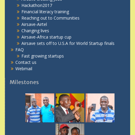
Hackathon2017
Financial literacy training
Reaching out to Communities
Airsave-Airtel
Changing lives
Airsave-Africa startup cup
Airsave sets off to U.S.A for World Startup finals
FAQ
Fast growing startups
Contact us
Webmail
Milestones