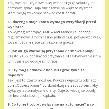
Tak, wybieraj gry o wysokiej wariancji (high volatility) na
darmowe spiny. Dają one szansę na większe wygrane,
które mogą zrekompensować koszt obrotu.
6. Dlaczego moje konto wymaga weryfikacji przed
wypłatą?
To wymóg licencyjny (AML – Anti Money Laundering) i
regulaminowy. Ampm casino poland musi potwierdzić wiek,
tożsamość i miejsce zamieszkania gracza.
7. Jak długo ważne są przyznane darmowe spiny?
Często 24-72 godziny od przyznania. Nieaktywowanie ich w
tym czasie powoduje ich utratę.
8. Czy mogę odmówić bonusu i grać tylko za
depozyt?
Tak, jest to często możliwe. Podczas depozytu odznacz
pole „Odbierz bonus” lub skontaktuj się z supportem, aby
wyłączyć automatyczne oferty. Daje to więcej swobody,
ale bez dodatkowego kapitału.
9. Co to jest „obrót wyłącznie na automacie” a co