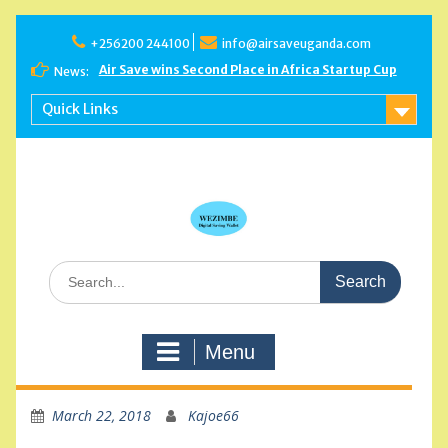
Skip
to
+256200 244100
info@airsaveuganda.com
content
Air Save wins Second Place in Africa Startup Cup
News:
Quick Links
Search
for:
Menu
March 22, 2018
Kajoe66