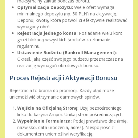
maksymalny zakład podczas obrotu.
Optymalizacja Depozytu:
Wiele ofert wymaga
minimalnego depozytu (np. 50 PLN) na aktywację.
Deponuj kwotę, która pozwoli ci efektywnie realizować
wymagany obrót.
Rejestracja jednego konta:
Posiadanie wielu kont
grozi blokadą wszystkich środków za złamanie
regulaminu.
Ustawienie Budżetu (Bankroll Management):
Określ, jaką część swojego budżetu przeznaczasz na
realizację wymagań obrotowych bonusu.
Proces Rejestracji i Aktywacji Bonusu
Rejestracja to brama do promocji. Każdy błąd może
uniemożliwić otrzymanie darmowych spinów.
Wejście na Oficjalną Stronę:
Użyj bezpośredniego
linku do kasyna Ampm. Unikaj stron pośredniczących.
Wypełnienie Formularza:
Podaj prawdziwe dne (imię,
nazwisko, data urodzenia, adres). Niespójność z
dokumentem uniemożliwi weryfikację.