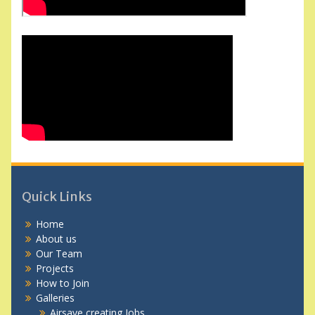
Quick Links
Home
About us
Our Team
Projects
How to Join
Galleries
Airsave creating Jobs