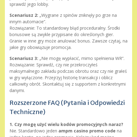
sprawdź jego lobby.
Scenariusz 2:
„Wygrane z spinów zniknęły po grze na
innym automacie”.
Rozwiązanie: To standardowy błąd proceduralny. Środki
bonusowe są zwykle przypisane do określonych gier.
Granie w inne gry może anulować bonus. Zawsze czytaj, na
jakie gry obowiązuje promocja.
Scenariusz 3:
„Nie mogę wypłacić, mimo spełnienia WR”.
Rozwiązanie: Sprawdź, czy nie przekroczyłeś
maksymalnego zakładu podczas obrotu oraz czy nie grałeś
w gry wyłączone. Przejrzyj historię transakcji i oblicz
całkowity obrót. Skontaktuj się z supportem z konkretnymi
danymi.
Rozszerzone FAQ (Pytania i Odpowiedzi
Techniczne)
1. Czy mogę użyć wielu kodów promocyjnych naraz?
Nie. Standardowo jeden
ampm casino promo code
na