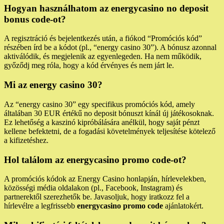
Hogyan használhatom az energycasino no deposit
bonus code-ot?
A regisztráció és bejelentkezés után, a fiókod “Promóciós kód”
részében írd be a kódot (pl., “energy casino 30”). A bónusz azonnal
aktiválódik, és megjelenik az egyenlegeden. Ha nem működik,
győződj meg róla, hogy a kód érvényes és nem járt le.
Mi az energy casino 30?
Az “energy casino 30” egy specifikus promóciós kód, amely
általában 30 EUR értékű no deposit bónuszt kínál új játékosoknak.
Ez lehetőség a kaszinó kipróbálására anélkül, hogy saját pénzt
kellene befektetni, de a fogadási követelmények teljesítése kötelező
a kifizetéshez.
Hol találom az energycasino promo code-ot?
A promóciós kódok az Energy Casino honlapján, hírlevelekben,
közösségi média oldalakon (pl., Facebook, Instagram) és
partnerektől szerezhetők be. Javasoljuk, hogy iratkozz fel a
hírlevélre a legfrissebb
energycasino promo code
ajánlatokért.