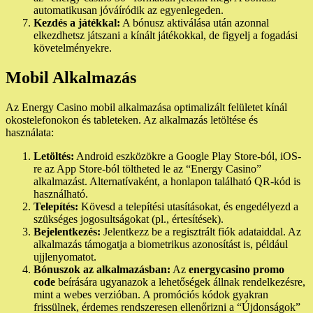
automatikusan jóváíródik az egyenlegeden.
Kezdés a játékkal:
A bónusz aktiválása után azonnal
elkezdhetsz játszani a kínált játékokkal, de figyelj a fogadási
követelményekre.
Mobil Alkalmazás
Az Energy Casino mobil alkalmazása optimalizált felületet kínál
okostelefonokon és tableteken. Az alkalmazás letöltése és
használata:
Letöltés:
Android eszközökre a Google Play Store-ból, iOS-
re az App Store-ból töltheted le az “Energy Casino”
alkalmazást. Alternatívaként, a honlapon található QR-kód is
használható.
Telepítés:
Kövesd a telepítési utasításokat, és engedélyezd a
szükséges jogosultságokat (pl., értesítések).
Bejelentkezés:
Jelentkezz be a regisztrált fiók adataiddal. Az
alkalmazás támogatja a biometrikus azonosítást is, például
ujjlenyomatot.
Bónuszok az alkalmazásban:
Az
energycasino promo
code
beírására ugyanazok a lehetőségek állnak rendelkezésre,
mint a webes verzióban. A promóciós kódok gyakran
frissülnek, érdemes rendszeresen ellenőrizni a “Újdonságok”