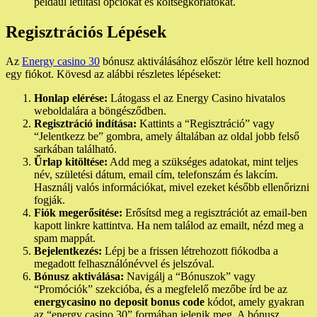
például letiltási opciókat és költségkorlátokat.
Regisztrációs Lépések
Az
Energy casino 30
bónusz aktiválásához először létre kell hoznod
egy fiókot. Kövesd az alábbi részletes lépéseket:
Honlap elérése:
Látogass el az Energy Casino hivatalos
weboldalára a böngésződben.
Regisztráció indítása:
Kattints a “Regisztráció” vagy
“Jelentkezz be” gombra, amely általában az oldal jobb felső
sarkában található.
Űrlap kitöltése:
Add meg a szükséges adatokat, mint teljes
név, születési dátum, email cím, telefonszám és lakcím.
Használj valós információkat, mivel ezeket később ellenőrizni
fogják.
Fiók megerősítése:
Erősítsd meg a regisztrációt az email-ben
kapott linkre kattintva. Ha nem találod az emailt, nézd meg a
spam mappát.
Bejelentkezés:
Lépj be a frissen létrehozott fiókodba a
megadott felhasználónévvel és jelszóval.
Bónusz aktiválása:
Navigálj a “Bónuszok” vagy
“Promóciók” szekcióba, és a megfelelő mezőbe írd be az
energycasino no deposit bonus code
kódot, amely gyakran
az “energy casino 30” formában jelenik meg. A bónusz