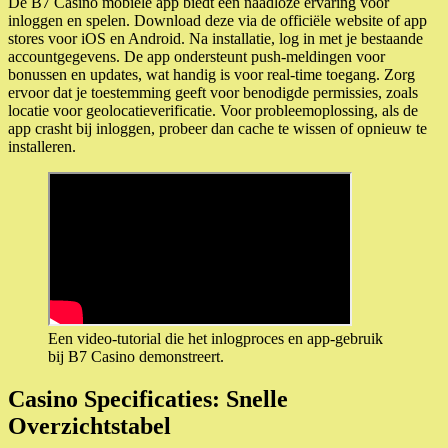
De B7 Casino mobiele app biedt een naadloze ervaring voor
inloggen en spelen. Download deze via de officiële website of app
stores voor iOS en Android. Na installatie, log in met je bestaande
accountgegevens. De app ondersteunt push-meldingen voor
bonussen en updates, wat handig is voor real-time toegang. Zorg
ervoor dat je toestemming geeft voor benodigde permissies, zoals
locatie voor geolocatieverificatie. Voor probleemoplossing, als de
app crasht bij inloggen, probeer dan cache te wissen of opnieuw te
installeren.
Een video-tutorial die het inlogproces en app-gebruik
bij B7 Casino demonstreert.
Casino Specificaties: Snelle
Overzichtstabel