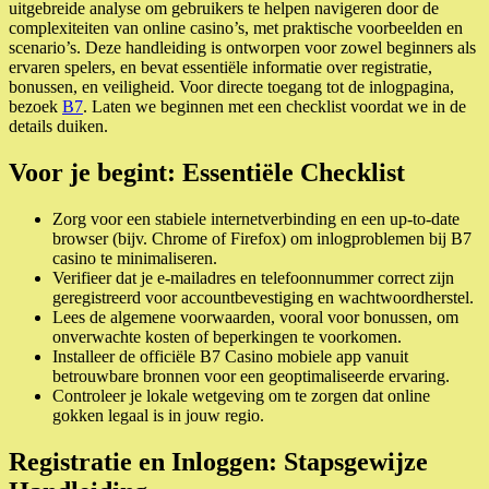
uitgebreide analyse om gebruikers te helpen navigeren door de
complexiteiten van online casino’s, met praktische voorbeelden en
scenario’s. Deze handleiding is ontworpen voor zowel beginners als
ervaren spelers, en bevat essentiële informatie over registratie,
bonussen, en veiligheid. Voor directe toegang tot de inlogpagina,
bezoek
B7
. Laten we beginnen met een checklist voordat we in de
details duiken.
Voor je begint: Essentiële Checklist
Zorg voor een stabiele internetverbinding en een up-to-date
browser (bijv. Chrome of Firefox) om inlogproblemen bij B7
casino te minimaliseren.
Verifieer dat je e-mailadres en telefoonnummer correct zijn
geregistreerd voor accountbevestiging en wachtwoordherstel.
Lees de algemene voorwaarden, vooral voor bonussen, om
onverwachte kosten of beperkingen te voorkomen.
Installeer de officiële B7 Casino mobiele app vanuit
betrouwbare bronnen voor een geoptimaliseerde ervaring.
Controleer je lokale wetgeving om te zorgen dat online
gokken legaal is in jouw regio.
Registratie en Inloggen: Stapsgewijze