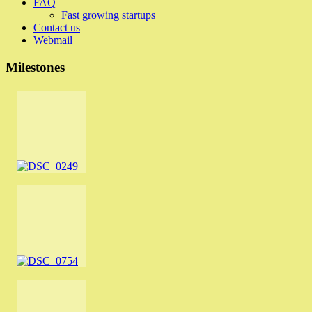
FAQ
Fast growing startups
Contact us
Webmail
Milestones