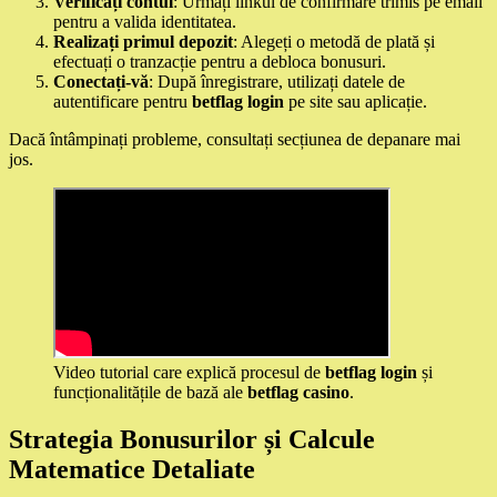
Verificați contul
: Urmați linkul de confirmare trimis pe email
pentru a valida identitatea.
Realizați primul depozit
: Alegeți o metodă de plată și
efectuați o tranzacție pentru a debloca bonusuri.
Conectați-vă
: După înregistrare, utilizați datele de
autentificare pentru
betflag login
pe site sau aplicație.
Dacă întâmpinați probleme, consultați secțiunea de depanare mai
jos.
Video tutorial care explică procesul de
betflag login
și
funcționalitățile de bază ale
betflag casino
.
Strategia Bonusurilor și Calcule
Matematice Detaliate