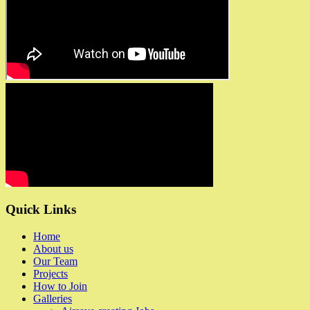
Quick Links
Home
About us
Our Team
Projects
How to Join
Galleries