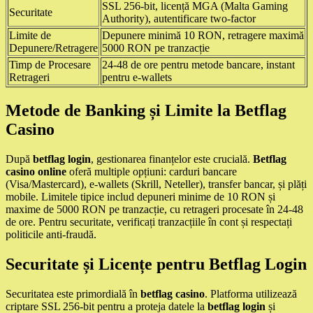
SSL 256-bit, licență MGA (Malta Gaming
Securitate
Authority), autentificare two-factor
Limite de
Depunere minimă 10 RON, retragere maximă
Depunere/Retragere
5000 RON pe tranzacție
Timp de Procesare
24-48 de ore pentru metode bancare, instant
Retrageri
pentru e-wallets
Metode de Banking și Limite la Betflag
Casino
După
betflag login
, gestionarea finanțelor este crucială.
Betflag
casino online
oferă multiple opțiuni: carduri bancare
(Visa/Mastercard), e-wallets (Skrill, Neteller), transfer bancar, și plăți
mobile. Limitele tipice includ depuneri minime de 10 RON și
maxime de 5000 RON pe tranzacție, cu retrageri procesate în 24-48
de ore. Pentru securitate, verificați tranzacțiile în cont și respectați
politicile anti-fraudă.
Securitate și Licențe pentru Betflag Login
Securitatea este primordială în
betflag casino
. Platforma utilizează
criptare SSL 256-bit pentru a proteja datele la
betflag login
și