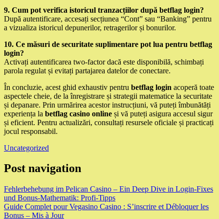
9. Cum pot verifica istoricul tranzacțiilor după betflag login?
După autentificare, accesați secțiunea “Cont” sau “Banking” pentru
a vizualiza istoricul depunerilor, retragerilor și bonurilor.
10. Ce măsuri de securitate suplimentare pot lua pentru betflag
login?
Activați autentificarea two-factor dacă este disponibilă, schimbați
parola regulat și evitați partajarea datelor de conectare.
În concluzie, acest ghid exhaustiv pentru
betflag login
acoperă toate
aspectele cheie, de la înregistrare și strategii matematice la securitate
și depanare. Prin urmărirea acestor instrucțiuni, vă puteți îmbunătăți
experiența la
betflag casino online
și vă puteți asigura accesul sigur
și eficient. Pentru actualizări, consultați resursele oficiale și practicați
jocul responsabil.
Uncategorized
Post navigation
Fehlerbehebung im Pelican Casino – Ein Deep Dive in Login-Fixes
und Bonus-Mathematik: Profi-Tipps
Guide Complet pour Vegasino Casino : S’inscrire et Débloquer les
Bonus – Mis à Jour