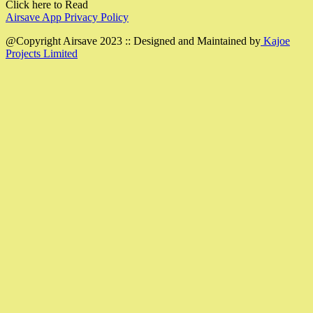
Click here to Read
Airsave App Privacy Policy
@Copyright Airsave 2023 :: Designed and Maintained by
Kajoe
Projects Limited