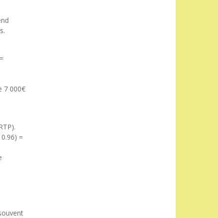
end
s.
 =
e 7 000€
RTP).
 0.96) =
e
(souvent