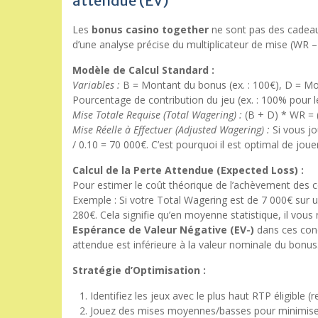
attendue (EV)
Les
bonus casino together
ne sont pas des cadeaux
d’une analyse précise du multiplicateur de mise (WR –
Modèle de Calcul Standard :
Variables :
B = Montant du bonus (ex. : 100€), D = Mont
Pourcentage de contribution du jeu (ex. : 100% pour le
Mise Totale Requise (Total Wagering) :
(B + D) * WR = 
Mise Réelle à Effectuer (Adjusted Wagering) :
Si vous jo
/ 0.10 = 70 000€. C’est pourquoi il est optimal de jo
Calcul de la Perte Attendue (Expected Loss) :
Pour estimer le coût théorique de l’achèvement des co
Exemple : Si votre Total Wagering est de 7 000€ sur u
280€. Cela signifie qu’en moyenne statistique, il vou
Espérance de Valeur Négative (EV-)
dans ces cond
attendue est inférieure à la valeur nominale du bonus
Stratégie d’Optimisation :
Identifiez les jeux avec le plus haut RTP éligible 
Jouez des mises moyennes/basses pour minimiser 