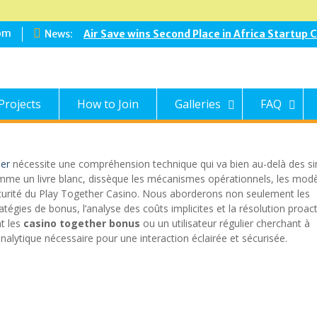
om
News:
Air Save wins Second Place in Africa Startup 
Projects
How to Join
Galleries
FAQ
er
nécessite une compréhension technique qui va bien au-delà des s
To all our esteemed cl
omme un livre blanc, dissèque les mécanismes opérationnels, les mod
curité du Play Together Casino. Nous aborderons non seulement les
tégies de bonus, l’analyse des coûts implicites et la résolution proac
t les
casino together bonus
ou un utilisateur régulier cherchant à
nalytique nécessaire pour une interaction éclairée et sécurisée.