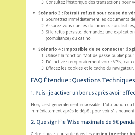
Consultez l’historique des transactions pour v
Scénario 3 : Retrait refusé pour cause de vé
Soumettez immédiatement les documents deman
Assurez-vous que les documents sont lisibles, 
Si le refus persiste, demandez une explication
(compliance) du casino.
Scénario 4 : Impossible de se connecter (log
Utilisez la fonction ‘Mot de passe oublié’ pour r
Désactivez temporairement votre VPN, car cert
Effacez les cookies et le cache du navigateur
FAQ Étendue : Questions Techniques
1. Puis-je activer un bonus après avoir effe
Non, c’est généralement impossible. L’attribution du
immédiatement après le dépôt pour voir s’ils peuvent 
2. Que signifie ‘Mise maximale de 5€ pendan
Cette clause, courante dans les
casino together b