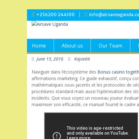
Skip
+256200 244100
info@airsaveuganda.c
to
content
Home
About us
Our Team
June 15, 2016
Kajoe66
Naviguer dans l’écosystème des
Bonus casino togeth
affirmations marketing. Ce guide exhaustif, conçu c
mathématiques sous-jacents et les protocoles de sé
procédures standard mais aussi l’optimisation des stra
incidents. Que vous soyez un nouveau joueur évaluan
maximiser son efficacité, ce manuel fournit le cadre a