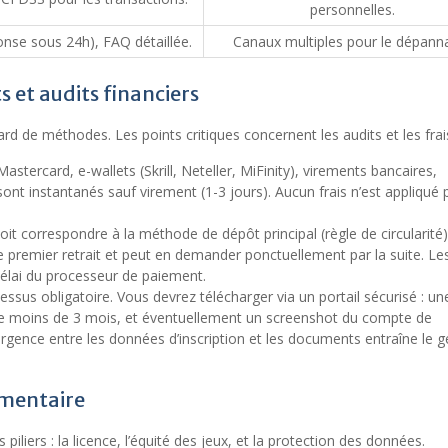
personnelles.
onse sous 24h), FAQ détaillée.
Canaux multiples pour le dépann
s et audits financiers
d de méthodes. Les points critiques concernent les audits et les frai
ercard, e-wallets (Skrill, Neteller, MiFinity), virements bancaires,
nt instantanés sauf virement (1-3 jours). Aucun frais n’est appliqué p
t correspondre à la méthode de dépôt principal (règle de circularité)
e premier retrait et peut en demander ponctuellement par la suite. Les
 délai du processeur de paiement.
ssus obligatoire. Vous devrez télécharger via un portail sécurisé : un
le de moins de 3 mois, et éventuellement un screenshot du compte de
ergence entre les données d’inscription et les documents entraîne le g
ementaire
 piliers : la licence, l’équité des jeux, et la protection des données.