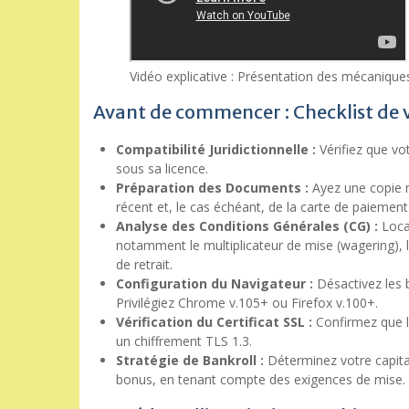
Vidéo explicative : Présentation des mécanique
Avant de commencer : Checklist de v
Compatibilité Juridictionnelle :
Vérifiez que vo
sous sa licence.
Préparation des Documents :
Ayez une copie nu
récent et, le cas échéant, de la carte de paiement
Analyse des Conditions Générales (CG) :
Local
notamment le multiplicateur de mise (wagering), les
de retrait.
Configuration du Navigateur :
Désactivez les b
Privilégiez Chrome v.105+ ou Firefox v.100+.
Vérification du Certificat SSL :
Confirmez que l’
un chiffrement TLS 1.3.
Stratégie de Bankroll :
Déterminez votre capital 
bonus, en tenant compte des exigences de mise.