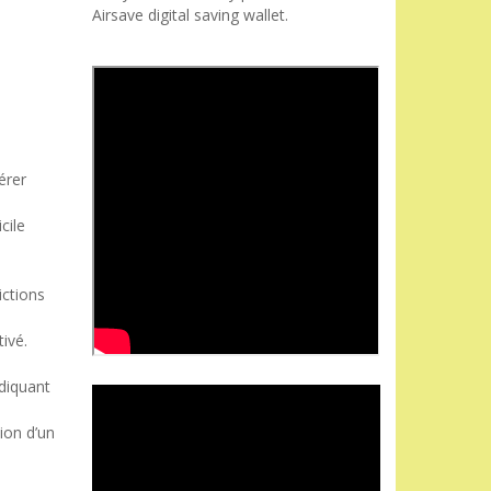
Airsave digital saving wallet.
érer
cile
ictions
ivé.
ndiquant
tion d’un