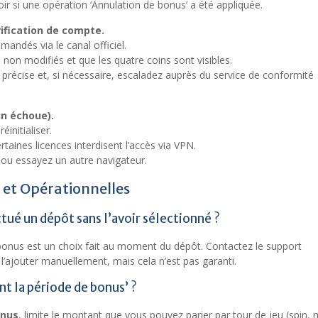
oir si une opération ‘Annulation de bonus’ a été appliquée.
rification de compte.
dés via le canal officiel.
non modifiés et que les quatre coins sont visibles.
 précise et, si nécessaire, escaladez auprès du service de conformité
in échoue).
éinitialiser.
aines licences interdisent l’accès via VPN.
, ou essayez un autre navigateur.
 et Opérationnelles
ctué un dépôt sans l’avoir sélectionné ?
 bonus est un choix fait au moment du dépôt. Contactez le support
l’ajouter manuellement, mais cela n’est pas garanti.
t la période de bonus’ ?
onus
, limite le montant que vous pouvez parier par tour de jeu (spin, 