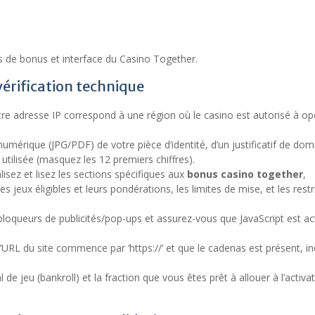
s de bonus et interface du Casino Together.
érification technique
tre adresse IP correspond à une région où le casino est autorisé à op
mérique (JPG/PDF) de votre pièce d’identité, d’un justificatif de domi
 utilisée (masquez les 12 premiers chiffres).
isez et lisez les sections spécifiques aux
bonus casino together
,
 jeux éligibles et leurs pondérations, les limites de mise, et les restr
loqueurs de publicités/pop-ups et assurez-vous que JavaScript est act
URL du site commence par ‘https://’ et que le cadenas est présent, i
de jeu (bankroll) et la fraction que vous êtes prêt à allouer à l’activa