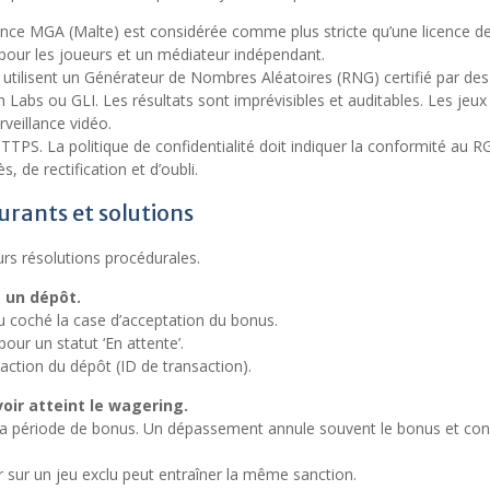
icence MGA (Malte) est considérée comme plus stricte qu’une licence d
pour les joueurs et un médiateur indépendant.
utilisent un Générateur de Nombres Aléatoires (RNG) certifié par des
bs ou GLI. Les résultats sont imprévisibles et auditables. Les jeux 
rveillance vidéo.
HTTPS. La politique de confidentialité doit indiquer la conformité au 
s, de rectification et d’oubli.
rants et solutions
urs résolutions procédurales.
s un dépôt.
u coché la case d’acceptation du bonus.
our un statut ‘En attente’.
ction du dépôt (ID de transaction).
voir atteint le wagering.
t la période de bonus. Un dépassement annule souvent le bonus et con
er sur un jeu exclu peut entraîner la même sanction.