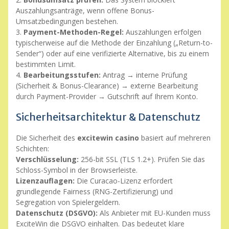
Auszahlungsanträge, wenn offene Bonus-
Umsatzbedingungen bestehen.
3.
Payment-Methoden-Regel:
Auszahlungen erfolgen
typischerweise auf die Methode der Einzahlung („Return-to-
Sender“) oder auf eine verifizierte Alternative, bis zu einem
bestimmten Limit.
4.
Bearbeitungsstufen:
Antrag → interne Prüfung
(Sicherheit & Bonus-Clearance) → externe Bearbeitung
durch Payment-Provider → Gutschrift auf Ihrem Konto.
Sicherheitsarchitektur & Datenschutz
Die Sicherheit des
excitewin casino
basiert auf mehreren
Schichten:
Verschlüsselung:
256-bit SSL (TLS 1.2+). Prüfen Sie das
Schloss-Symbol in der Browserleiste.
Lizenzauflagen:
Die Curacao-Lizenz erfordert
grundlegende Fairness (RNG-Zertifizierung) und
Segregation von Spielergeldern.
Datenschutz (DSGVO):
Als Anbieter mit EU-Kunden muss
ExciteWin die DSGVO einhalten. Das bedeutet klare