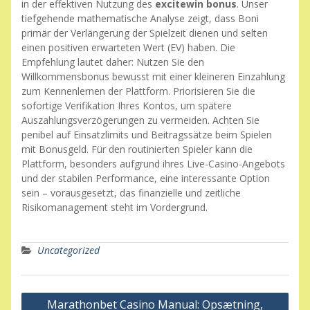
in der effektiven Nutzung des
excitewin bonus
. Unser
tiefgehende mathematische Analyse zeigt, dass Boni
primär der Verlängerung der Spielzeit dienen und selten
einen positiven erwarteten Wert (EV) haben. Die
Empfehlung lautet daher: Nutzen Sie den
Willkommensbonus bewusst mit einer kleineren Einzahlung
zum Kennenlernen der Plattform. Priorisieren Sie die
sofortige Verifikation Ihres Kontos, um spätere
Auszahlungsverzögerungen zu vermeiden. Achten Sie
penibel auf Einsatzlimits und Beitragssätze beim Spielen
mit Bonusgeld. Für den routinierten Spieler kann die
Plattform, besonders aufgrund ihres Live-Casino-Angebots
und der stabilen Performance, eine interessante Option
sein – vorausgesetzt, das finanzielle und zeitliche
Risikomanagement steht im Vordergrund.
Uncategorized
Post
Marathonbet Casino Manual: Opsætning,