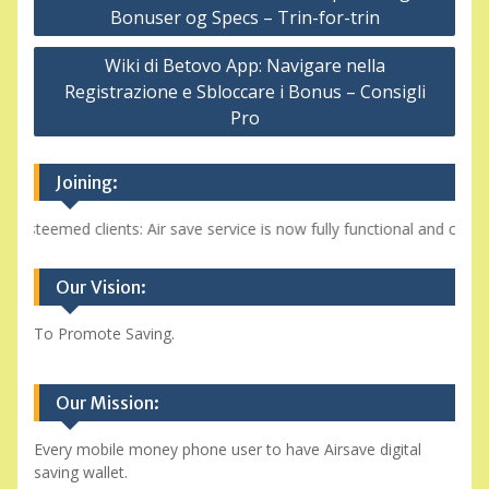
navigation
Bonuser og Specs – Trin-for-trin
Wiki di Betovo App: Navigare nella
Registrazione e Sbloccare i Bonus – Consigli
Pro
Joining:
eemed clients: Air save service is now fully functional and can be acc
Our Vision:
To Promote Saving.
Our Mission:
Every mobile money phone user to have Airsave digital
saving wallet.