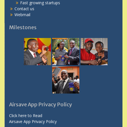
Fast growing startups
Contact us
Webmail
Milestones
Airsave App Privacy Policy
Click here to Read
Airsave App Privacy Policy