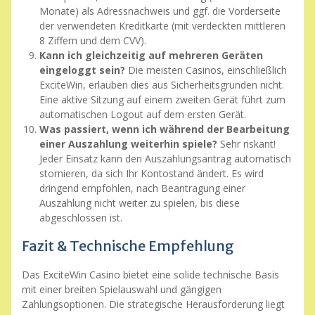
Monate) als Adressnachweis und ggf. die Vorderseite
der verwendeten Kreditkarte (mit verdeckten mittleren
8 Ziffern und dem CVV).
Kann ich gleichzeitig auf mehreren Geräten
eingeloggt sein?
Die meisten Casinos, einschließlich
ExciteWin, erlauben dies aus Sicherheitsgründen nicht.
Eine aktive Sitzung auf einem zweiten Gerät führt zum
automatischen Logout auf dem ersten Gerät.
Was passiert, wenn ich während der Bearbeitung
einer Auszahlung weiterhin spiele?
Sehr riskant!
Jeder Einsatz kann den Auszahlungsantrag automatisch
stornieren, da sich Ihr Kontostand ändert. Es wird
dringend empfohlen, nach Beantragung einer
Auszahlung nicht weiter zu spielen, bis diese
abgeschlossen ist.
Fazit & Technische Empfehlung
Das ExciteWin Casino bietet eine solide technische Basis
mit einer breiten Spielauswahl und gängigen
Zahlungsoptionen. Die strategische Herausforderung liegt