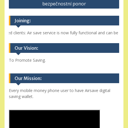
bezpečnostní ponor
Joining:
 clients: Air save service is now fully functional and can be accessed
Our Vision:
To Promote Saving.
Our Mission:
Every mobile money phone user to have Airsave digital
saving wallet.