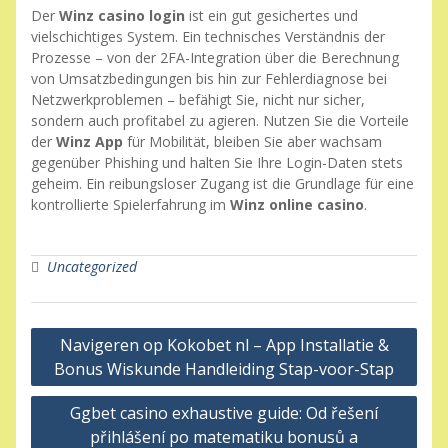
Der
Winz casino login
ist ein gut gesichertes und
vielschichtiges System. Ein technisches Verständnis der
Prozesse – von der 2FA-Integration über die Berechnung
von Umsatzbedingungen bis hin zur Fehlerdiagnose bei
Netzwerkproblemen – befähigt Sie, nicht nur sicher,
sondern auch profitabel zu agieren. Nutzen Sie die Vorteile
der
Winz App
für Mobilität, bleiben Sie aber wachsam
gegenüber Phishing und halten Sie Ihre Login-Daten stets
geheim. Ein reibungsloser Zugang ist die Grundlage für eine
kontrollierte Spielerfahrung im
Winz online casino
.
Uncategorized
Post
Navigeren op Kokobet nl – App Installatie &
navigation
Bonus Wiskunde Handleiding Stap-voor-Stap
Ggbet casino exhaustive guide: Od řešení
přihlášení po matematiku bonusů a