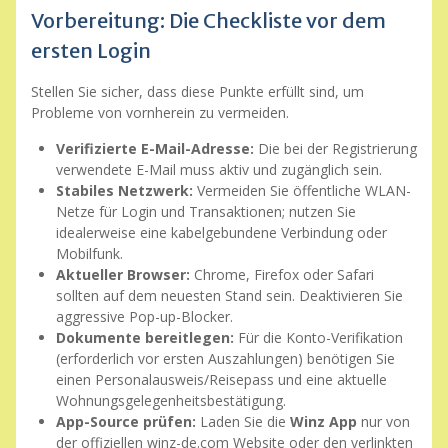
Vorbereitung: Die Checkliste vor dem
ersten Login
Stellen Sie sicher, dass diese Punkte erfüllt sind, um
Probleme von vornherein zu vermeiden.
Verifizierte E-Mail-Adresse:
Die bei der Registrierung
verwendete E-Mail muss aktiv und zugänglich sein.
Stabiles Netzwerk:
Vermeiden Sie öffentliche WLAN-
Netze für Login und Transaktionen; nutzen Sie
idealerweise eine kabelgebundene Verbindung oder
Mobilfunk.
Aktueller Browser:
Chrome, Firefox oder Safari
sollten auf dem neuesten Stand sein. Deaktivieren Sie
aggressive Pop-up-Blocker.
Dokumente bereitlegen:
Für die Konto-Verifikation
(erforderlich vor ersten Auszahlungen) benötigen Sie
einen Personalausweis/Reisepass und eine aktuelle
Wohnungsgelegenheitsbestätigung.
App-Source prüfen:
Laden Sie die
Winz App
nur von
der offiziellen winz-de.com Website oder den verlinkten