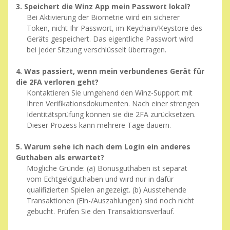
3. Speichert die Winz App mein Passwort lokal?
Bei Aktivierung der Biometrie wird ein sicherer
Token, nicht Ihr Passwort, im Keychain/Keystore des
Geräts gespeichert. Das eigentliche Passwort wird
bei jeder Sitzung verschlüsselt übertragen.
4. Was passiert, wenn mein verbundenes Gerät für
die 2FA verloren geht?
Kontaktieren Sie umgehend den Winz-Support mit
Ihren Verifikationsdokumenten. Nach einer strengen
Identitätsprüfung können sie die 2FA zurücksetzen.
Dieser Prozess kann mehrere Tage dauern.
5. Warum sehe ich nach dem Login ein anderes
Guthaben als erwartet?
Mögliche Gründe: (a) Bonusguthaben ist separat
vom Echtgeldguthaben und wird nur in dafür
qualifizierten Spielen angezeigt. (b) Ausstehende
Transaktionen (Ein-/Auszahlungen) sind noch nicht
gebucht. Prüfen Sie den Transaktionsverlauf.