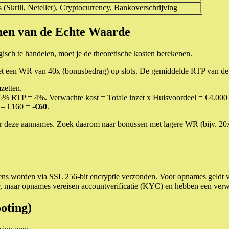
 (Skrill, Neteller), Cryptocurrency, Bankoverschrijving
nen van de Echte Waarde
isch te handelen, moet je de theoretische kosten berekenen.
et een WR van 40x (bonusbedrag) op slots. De gemiddelde RTP van de 
zetten.
6% RTP = 4%. Verwachte kost = Totale inzet x Huisvoordeel = €4.000
 – €160 =
-€60
.
er deze aannames. Zoek daarom naar bonussen met lagere WR (bijv. 20
evens worden via SSL 256-bit encryptie verzonden. Voor opnames geldt 
ar, maar opnames vereisen accountverificatie (KYC) en hebben een verw
oting)