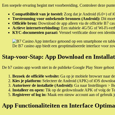
Een soepele ervaring begint met voorbereiding. Controleer deze punten
Compatibiliteit van je toestel:
Zorg dat je Android (6.0+) of 
Toestemming voor onbekende bronnen (Android):
Dit moet 
Officiële bron:
Download de app alleen via de officiële B7 cas
Actieve internetverbinding:
Een stabiele 4G/5G of Wi-Fi-verbi
KYC-documenten paraat:
Versnel verificatie door een identi
De B7 casino app biedt een geoptimaliseerde interface voor zow
Stap-voor-Stap: App Download en Installat
De b7 casino app wordt niet in de publieke Google Play Store gehost 
Bezoek de officiële website:
Ga op je mobiele browser naar de 
Kies je platform:
Selecteer de Android (APK) of iOS download
Autoriseer de installatie (Android):
Ga naar Instellingen > Be
Installeer en open:
Tik op de gedownloade APK of volg de TestF
Registreer of log in:
Maak een nieuw account aan of gebruik j
App Functionaliteiten en Interface Optimal