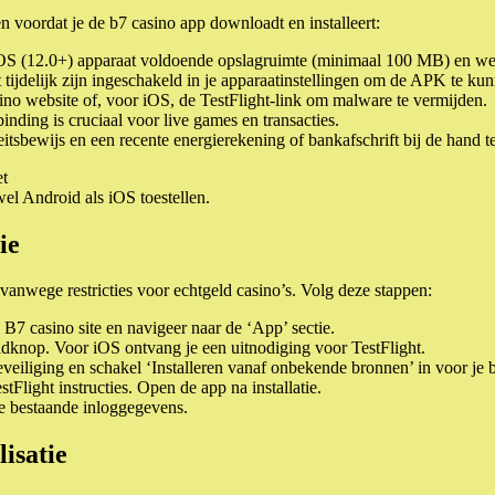
 voordat je de b7 casino app downloadt en installeert:
iOS (12.0+) apparaat voldoende opslagruimte (minimaal 100 MB) en we
tijdelijk zijn ingeschakeld in je apparaatinstellingen om de APK te kun
ino website of, voor iOS, de TestFlight-link om malware te vermijden.
nding is cruciaal voor live games en transacties.
teitsbewijs en een recente energierekening of bankafschrift bij de hand 
el Android als iOS toestellen.
ie
vanwege restricties voor echtgeld casino’s. Volg deze stappen:
B7 casino site en navigeer naar de ‘App’ sectie.
knop. Voor iOS ontvang je een uitnodiging voor TestFlight.
veiliging en schakel ‘Installeren vanaf onbekende bronnen’ in voor je 
light instructies. Open de app na installatie.
e bestaande inloggegevens.
isatie