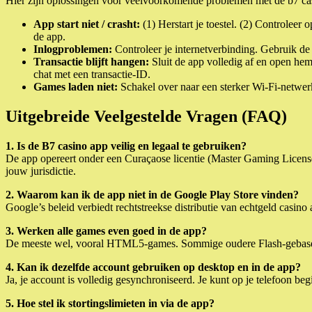
Hier zijn oplossingen voor veelvoorkomende problemen met de b7 ca
App start niet / crasht:
(1) Herstart je toestel. (2) Controlee
de app.
Inlogproblemen:
Controleer je internetverbinding. Gebruik de 
Transactie blijft hangen:
Sluit de app volledig af en open hem
chat met een transactie-ID.
Games laden niet:
Schakel over naar een sterker Wi-Fi-netwer
Uitgebreide Veelgestelde Vragen (FAQ)
1. Is de B7 casino app veilig en legaal te gebruiken?
De app opereert onder een Curaçaose licentie (Master Gaming License
jouw jurisdictie.
2. Waarom kan ik de app niet in de Google Play Store vinden?
Google’s beleid verbiedt rechtstreekse distributie van echtgeld casin
3. Werken alle games even goed in de app?
De meeste wel, vooral HTML5-games. Sommige oudere Flash-gebaseerde 
4. Kan ik dezelfde account gebruiken op desktop en in de app?
Ja, je account is volledig gesynchroniseerd. Je kunt op je telefoon b
5. Hoe stel ik stortingslimieten in via de app?