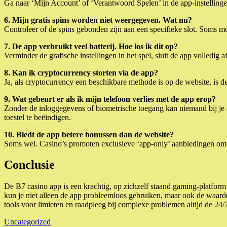
Ga naar ‘Mijn Account’ of ‘Verantwoord Spelen’ in de app-instellingen.
6. Mijn gratis spins worden niet weergegeven. Wat nu?
Controleer of de spins gebonden zijn aan een specifieke slot. Soms 
7. De app verbruikt veel batterij. Hoe los ik dit op?
Verminder de grafische instellingen in het spel, sluit de app volledig 
8. Kan ik cryptocurrency storten via de app?
Ja, als cryptocurrency een beschikbare methode is op de website, is dez
9. Wat gebeurt er als ik mijn telefoon verlies met de app erop?
Zonder de inloggegevens of biometrische toegang kan niemand bij je a
toestel te beëindigen.
10. Biedt de app betere bonussen dan de website?
Soms wel. Casino’s promoten exclusieve ‘app-only’ aanbiedingen om 
Conclusie
De B7 casino app is een krachtig, op zichzelf staand gaming-platform d
kun je niet alleen de app probleemloos gebruiken, maar ook de waard
tools voor limieten en raadpleeg bij complexe problemen altijd de 24/7
Uncategorized