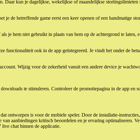
 Daar kun je dagelijkse, wekelijkse of maandelijkse stortingslimieten i
moet je de betreffende game eerst een keer openen of een handmatige st
af als je hem niet gebruikt in plaats van hem op de achtergrond te laten,
e functionaliteit ook in de app geïntegreerd. Je vindt het onder de beta
ccount. Wijzig voor de zekerheid vanuit een andere device je wachtwoo
downloads te stimuleren. Controleer de promotiepagina in de app en sc
at ontworpen is voor de mobiele speler. Door de installatie-instructies
e van aanbiedingen kritisch beoordelen en je ervaring optimaliseren. V
 live chat binnen de applicatie.