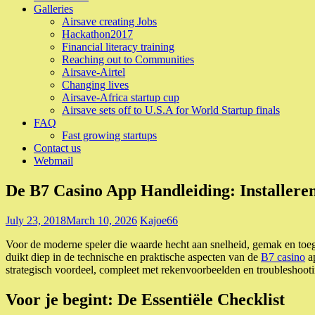
Galleries
Airsave creating Jobs
Hackathon2017
Financial literacy training
Reaching out to Communities
Airsave-Airtel
Changing lives
Airsave-Africa startup cup
Airsave sets off to U.S.A for World Startup finals
FAQ
Fast growing startups
Contact us
Webmail
De B7 Casino App Handleiding: Installer
July 23, 2018
March 10, 2026
Kajoe66
Voor de moderne speler die waarde hecht aan snelheid, gemak en toeg
duikt diep in de technische en praktische aspecten van de
B7 casino
ap
strategisch voordeel, compleet met rekenvoorbeelden en troubleshooti
Voor je begint: De Essentiële Checklist