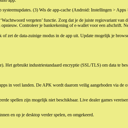
sino app:
r op systeemupdates. (3) Wis de app-cache (Android: Instellingen > Apps
‘Wachtwoord vergeten’ functie. Zorg dat je de juiste regiovariant van d
 opnieuw. Controleer je bankrekening of e-wallet voor een afschrift. Ne
k of zet de data-zuinige modus in de app uit. Update mogelijk je bro
). Het gebruikt industriestandaard encryptie (SSL/TLS) om data te besc
o apps in veel landen. De APK wordt daarom veilig aangeboden via de of
spellen zijn mogelijk niet beschikbaar. Live dealer games vereisen e
eginnen en op je desktop verder spelen, en omgekeerd.