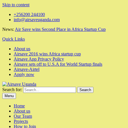
Skip to content
+256200 244100
info@airsaveuganda.com
News:
Air Save wins Second Place in Africa Startup Cup
Quick Links
About us
Airsave 2016 wins Africa startup cup
Airsave App Privacy Policy
Airsave sets off to U.S.A for World Startup finals
Airsave-Airtel
Apply now
Search for:
Menu
Home
About us
Our Team
Projects
How to Join