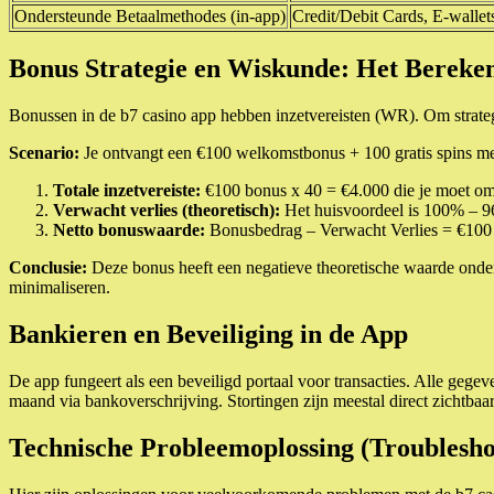
Ondersteunde Betaalmethodes (in-app)
Credit/Debit Cards, E-wallets
Bonus Strategie en Wiskunde: Het Bereke
Bonussen in de b7 casino app hebben inzetvereisten (WR). Om strateg
Scenario:
Je ontvangt een €100 welkomstbonus + 100 gratis spins m
Totale inzetvereiste:
€100 bonus x 40 = €4.000 die je moet om
Verwacht verlies (theoretisch):
Het huisvoordeel is 100% – 9
Netto bonuswaarde:
Bonusbedrag – Verwacht Verlies = €100
Conclusie:
Deze bonus heeft een negatieve theoretische waarde ond
minimaliseren.
Bankieren en Beveiliging in de App
De app fungeert als een beveiligd portaal voor transacties. Alle geg
maand via bankoverschrijving. Stortingen zijn meestal direct zichtba
Technische Probleemoplossing (Troublesho