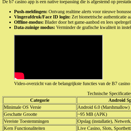
De b7 casino app is een native toepassing die is afgestemd op prestatie
Push-meldingen:
Ontvang realtime alerts voor nieuwe bonussen,
Vingerafdruk/Face ID login:
Zet biometrische authenticatie aa
Offline-modus:
Blader door het game-aanbod en lees spelregels 
Data-zuinige modus:
Verminder de grafische kwaliteit in instel
Video-overzicht van de belangrijkste functies van de B7 casino
Technische Specificati
Categorie
Android Spe
Minimale OS Versie
Android 6.0 (Marshmallow)
Geschatte Grootte
~95 MB (APK)
Vereiste Toestemmingen
Opslag (installatie), Netwerk,
Kern Functionaliteiten
Live Casino, Slots, Sportbet