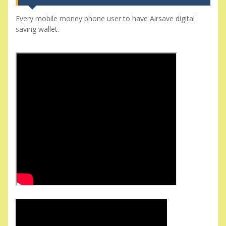
Every mobile money phone user to have Airsave digital
saving wallet.