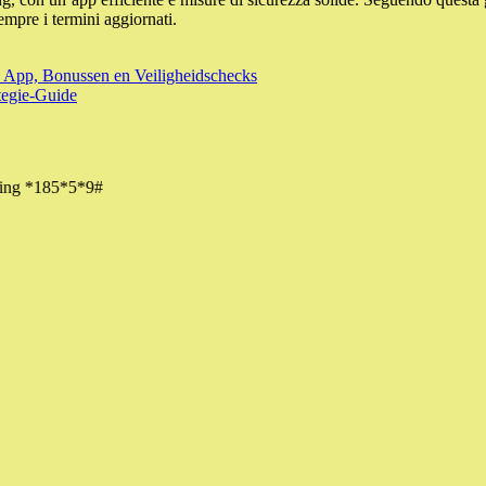
empre i termini aggiornati.
App, Bonussen en Veiligheidschecks
tegie-Guide
*185*5*9#
.