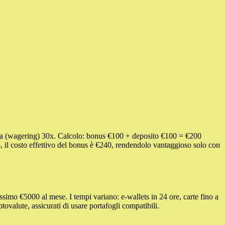
sa (wagering) 30x. Calcolo: bonus €100 + deposito €100 = €200
o, il costo effettivo del bonus è €240, rendendolo vantaggioso solo con
ssimo €5000 al mese. I tempi variano: e-wallets in 24 ore, carte fino a
tovalute, assicurati di usare portafogli compatibili.