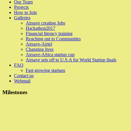
Our Team
Projects
How to Join
Galleries
Airsave creating Jobs
Hackathon2017
Financial literacy training
Reaching out to Communities
Airsave-Airtel
Changing lives
Airsave-Africa startup cup
Airsave sets off to U.S.A for World Startup finals
FAQ
Fast growing startups
Contact us
Webmail
Milestones