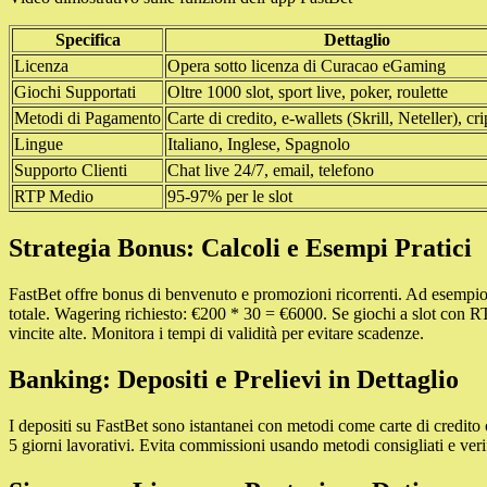
Specifica
Dettaglio
Licenza
Opera sotto licenza di Curacao eGaming
Giochi Supportati
Oltre 1000 slot, sport live, poker, roulette
Metodi di Pagamento
Carte di credito, e-wallets (Skrill, Neteller), cr
Lingue
Italiano, Inglese, Spagnolo
Supporto Clienti
Chat live 24/7, email, telefono
RTP Medio
95-97% per le slot
Strategia Bonus: Calcoli e Esempi Pratici
FastBet offre bonus di benvenuto e promozioni ricorrenti. Ad esemp
totale. Wagering richiesto: €200 * 30 = €6000. Se giochi a slot con RT
vincite alte. Monitora i tempi di validità per evitare scadenze.
Banking: Depositi e Prelievi in Dettaglio
I depositi su FastBet sono istantanei con metodi come carte di credito
5 giorni lavorativi. Evita commissioni usando metodi consigliati e verifi