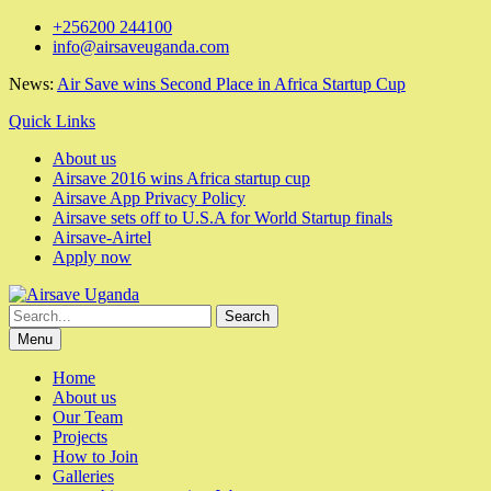
Skip
+256200 244100
to
info@airsaveuganda.com
content
News:
Air Save wins Second Place in Africa Startup Cup
Quick Links
About us
Airsave 2016 wins Africa startup cup
Airsave App Privacy Policy
Airsave sets off to U.S.A for World Startup finals
Airsave-Airtel
Apply now
Search
for:
Menu
Home
About us
Our Team
Projects
How to Join
Galleries