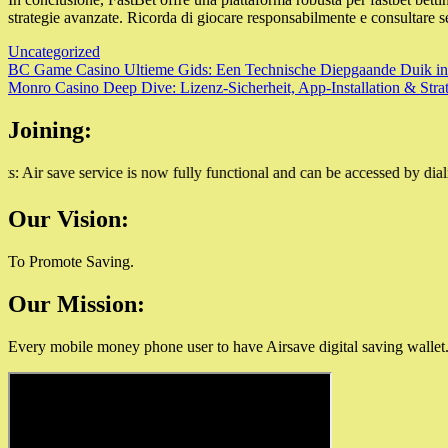
strategie avanzate. Ricorda di giocare responsabilmente e consultare s
Uncategorized
Post
BC Game Casino Ultieme Gids: Een Technische Diepgaande Duik in 
Monro Casino Deep Dive: Lizenz-Sicherheit, App-Installation & Stra
navigation
Joining:
ir save service is now fully functional and can be accessed by dialing 
Our Vision:
To Promote Saving.
Our Mission:
Every mobile money phone user to have Airsave digital saving wallet