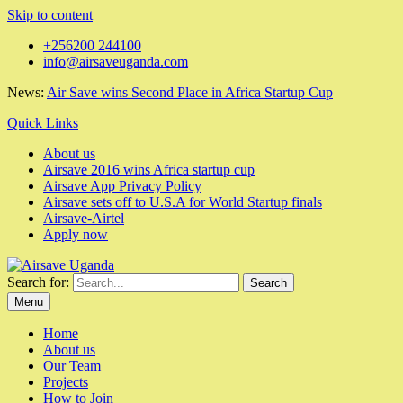
Skip to content
+256200 244100
info@airsaveuganda.com
News:
Air Save wins Second Place in Africa Startup Cup
Quick Links
About us
Airsave 2016 wins Africa startup cup
Airsave App Privacy Policy
Airsave sets off to U.S.A for World Startup finals
Airsave-Airtel
Apply now
Search for:
Menu
Home
About us
Our Team
Projects
How to Join