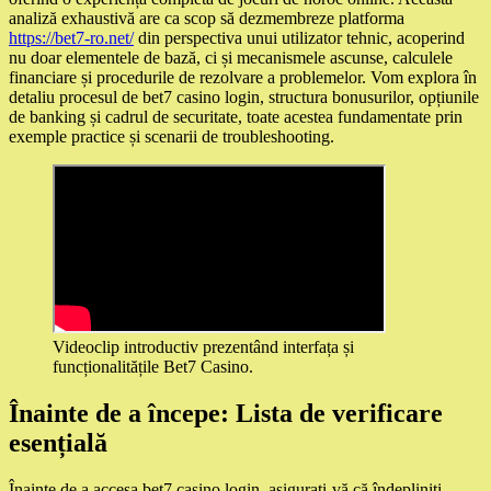
analiză exhaustivă are ca scop să dezmembreze platforma
https://bet7-ro.net/
din perspectiva unui utilizator tehnic, acoperind
nu doar elementele de bază, ci și mecanismele ascunse, calculele
financiare și procedurile de rezolvare a problemelor. Vom explora în
detaliu procesul de bet7 casino login, structura bonusurilor, opțiunile
de banking și cadrul de securitate, toate acestea fundamentate prin
exemple practice și scenarii de troubleshooting.
Videoclip introductiv prezentând interfața și
funcționalitățile Bet7 Casino.
Înainte de a începe: Lista de verificare
esențială
Înainte de a accesa bet7 casino login, asigurați-vă că îndepliniți