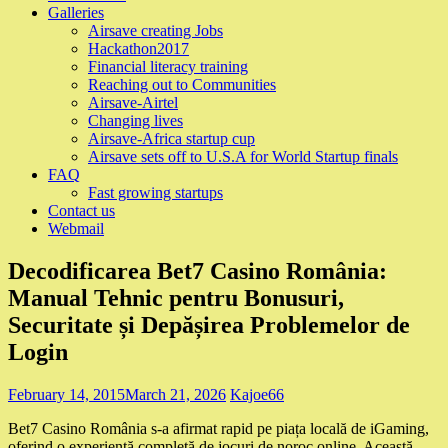
Galleries
Airsave creating Jobs
Hackathon2017
Financial literacy training
Reaching out to Communities
Airsave-Airtel
Changing lives
Airsave-Africa startup cup
Airsave sets off to U.S.A for World Startup finals
FAQ
Fast growing startups
Contact us
Webmail
Decodificarea Bet7 Casino România:
Manual Tehnic pentru Bonusuri,
Securitate și Depășirea Problemelor de
Login
February 14, 2015
March 21, 2026
Kajoe66
Bet7 Casino România s-a afirmat rapid pe piața locală de iGaming,
oferind o experiență completă de jocuri de noroc online. Această