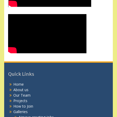
Quick Links
Home
About us
Our Team
Projects
How to Join
Galleries