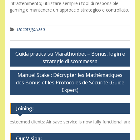
intrattenimento; utilizzare sempre i tool di responsible
gaming e mantenere un approccio strategico e controllato.
Uncategorized
Post
Guida pratica su Marathonbet – Bonus, login e
navigation
strategie di scommessa
Manuel Stake : Décrypter les Mathématiques
des Bonus et les Protocoles de Sécurité (Guide
Expert)
Joining:
esteemed clients: Air save service is now fully functional and can be 
Our Vision: