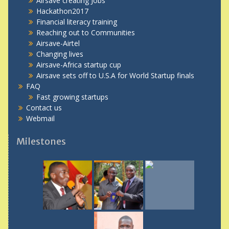
Airsave creating Jobs
Hackathon2017
Financial literacy training
Reaching out to Communities
Airsave-Airtel
Changing lives
Airsave-Africa startup cup
Airsave sets off to U.S.A for World Startup finals
FAQ
Fast growing startups
Contact us
Webmail
Milestones