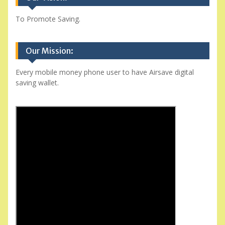
To Promote Saving.
Our Mission:
Every mobile money phone user to have Airsave digital
saving wallet.