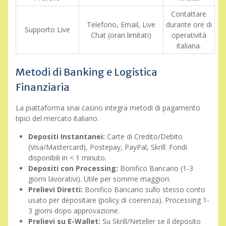
Contattare
Telefono, Email, Live
durante ore di
Supporto Live
Chat (orari limitati)
operatività
italiana.
Metodi di Banking e Logistica
Finanziaria
La piattaforma snai casino integra metodi di pagamento
tipici del mercato italiano.
Depositi Instantanei:
Carte di Credito/Debito
(Visa/Mastercard), Postepay, PayPal, Skrill. Fondi
disponibili in < 1 minuto.
Depositi con Processing:
Bonifico Bancario (1-3
giorni lavorativi). Utile per somme maggiori.
Prelievi Diretti:
Bonifico Bancario sullo stesso conto
usato per depositare (policy di coerenza). Processing 1-
3 giorni dopo approvazione.
Prelievi su E-Wallet:
Su Skrill/Neteller se il deposito