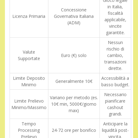
Gioco legale
in Italia,
Concessione
fiscalità
Licenza Primaria
Governativa Italiana
applicabile,
(ADM)
vincite
garantite.
Nessun
rischio di
Valute
Euro (€) solo
cambio,
Supportate
transazioni
dirette.
Limite Deposito
Accessibilità a
Generalmente 10€
Minimo
basso budget.
Necessario
Variano per metodo (es.
Limite Prelievo
pianificare
10€ min, 5000€/giorno
Minimo/Massimo
cashout
max)
grandi.
Tempo
Anticipare la
Processing
24-72 ore per bonifico
liquidità post-
Prelievo
vincita.