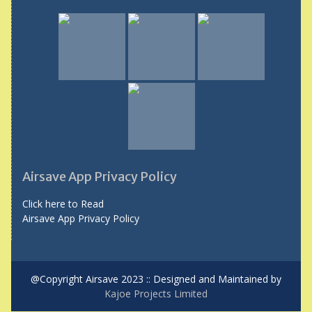
Airsave App Privacy Policy
Click here to Read
Airsave App Privacy Policy
@Copyright Airsave 2023 :: Designed and Maintained by
Kajoe Projects Limited