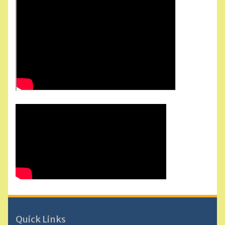
Quick Links