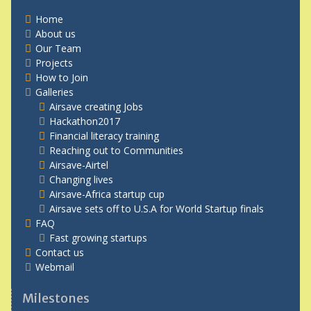
Home
About us
Our Team
Projects
How to Join
Galleries
Airsave creating Jobs
Hackathon2017
Financial literacy training
Reaching out to Communities
Airsave-Airtel
Changing lives
Airsave-Africa startup cup
Airsave sets off to U.S.A for World Startup finals
FAQ
Fast growing startups
Contact us
Webmail
Milestones