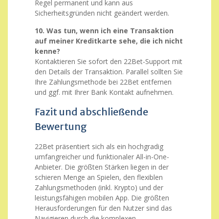
Regel permanent und kann aus
Sicherheitsgründen nicht geändert werden.
10. Was tun, wenn ich eine Transaktion
auf meiner Kreditkarte sehe, die ich nicht
kenne?
Kontaktieren Sie sofort den 22Bet-Support mit
den Details der Transaktion. Parallel sollten Sie
Ihre Zahlungsmethode bei 22Bet entfernen
und ggf. mit Ihrer Bank Kontakt aufnehmen.
Fazit und abschließende
Bewertung
22Bet präsentiert sich als ein hochgradig
umfangreicher und funktionaler All-in-One-
Anbieter. Die größten Stärken liegen in der
schieren Menge an Spielen, den flexiblen
Zahlungsmethoden (inkl. Krypto) und der
leistungsfähigen mobilen App. Die größten
Herausforderungen für den Nutzer sind das
Navigieren durch die komplexen