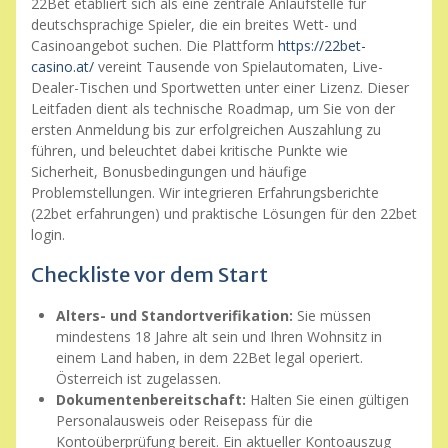
22Bet etabliert sich als eine zentrale Anlaufstelle für
deutschsprachige Spieler, die ein breites Wett- und
Casinoangebot suchen. Die Plattform
https://22bet-
casino.at/
vereint Tausende von Spielautomaten, Live-
Dealer-Tischen und Sportwetten unter einer Lizenz. Dieser
Leitfaden dient als technische Roadmap, um Sie von der
ersten Anmeldung bis zur erfolgreichen Auszahlung zu
führen, und beleuchtet dabei kritische Punkte wie
Sicherheit, Bonusbedingungen und häufige
Problemstellungen. Wir integrieren Erfahrungsberichte
(22bet erfahrungen) und praktische Lösungen für den 22bet
login.
Checkliste vor dem Start
Alters- und Standortverifikation:
Sie müssen
mindestens 18 Jahre alt sein und Ihren Wohnsitz in
einem Land haben, in dem 22Bet legal operiert.
Österreich ist zugelassen.
Dokumentenbereitschaft:
Halten Sie einen gültigen
Personalausweis oder Reisepass für die
Kontoüberprüfung bereit. Ein aktueller Kontoauszug