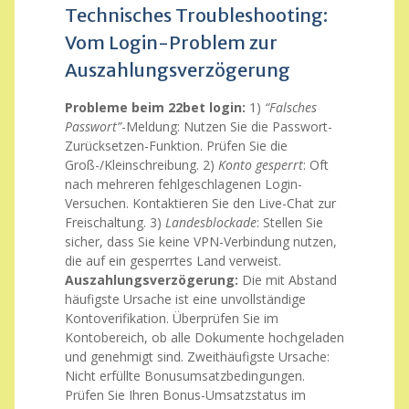
Technisches Troubleshooting:
Vom Login-Problem zur
Auszahlungsverzögerung
Probleme beim 22bet login:
1)
“Falsches
Passwort”
-Meldung: Nutzen Sie die Passwort-
Zurücksetzen-Funktion. Prüfen Sie die
Groß-/Kleinschreibung. 2)
Konto gesperrt
: Oft
nach mehreren fehlgeschlagenen Login-
Versuchen. Kontaktieren Sie den Live-Chat zur
Freischaltung. 3)
Landesblockade
: Stellen Sie
sicher, dass Sie keine VPN-Verbindung nutzen,
die auf ein gesperrtes Land verweist.
Auszahlungsverzögerung:
Die mit Abstand
häufigste Ursache ist eine unvollständige
Kontoverifikation. Überprüfen Sie im
Kontobereich, ob alle Dokumente hochgeladen
und genehmigt sind. Zweithäufigste Ursache:
Nicht erfüllte Bonusumsatzbedingungen.
Prüfen Sie Ihren Bonus-Umsatzstatus im