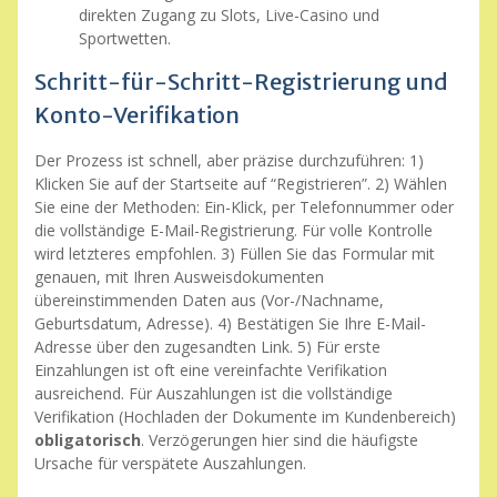
direkten Zugang zu Slots, Live-Casino und
Sportwetten.
Schritt-für-Schritt-Registrierung und
Konto-Verifikation
Der Prozess ist schnell, aber präzise durchzuführen: 1)
Klicken Sie auf der Startseite auf “Registrieren”. 2) Wählen
Sie eine der Methoden: Ein-Klick, per Telefonnummer oder
die vollständige E-Mail-Registrierung. Für volle Kontrolle
wird letzteres empfohlen. 3) Füllen Sie das Formular mit
genauen, mit Ihren Ausweisdokumenten
übereinstimmenden Daten aus (Vor-/Nachname,
Geburtsdatum, Adresse). 4) Bestätigen Sie Ihre E-Mail-
Adresse über den zugesandten Link. 5) Für erste
Einzahlungen ist oft eine vereinfachte Verifikation
ausreichend. Für Auszahlungen ist die vollständige
Verifikation (Hochladen der Dokumente im Kundenbereich)
obligatorisch
. Verzögerungen hier sind die häufigste
Ursache für verspätete Auszahlungen.