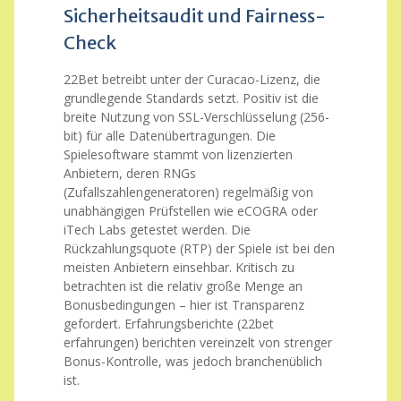
Sicherheitsaudit und Fairness-
Check
22Bet betreibt unter der Curacao-Lizenz, die
grundlegende Standards setzt. Positiv ist die
breite Nutzung von SSL-Verschlüsselung (256-
bit) für alle Datenübertragungen. Die
Spielesoftware stammt von lizenzierten
Anbietern, deren RNGs
(Zufallszahlengeneratoren) regelmäßig von
unabhängigen Prüfstellen wie eCOGRA oder
iTech Labs getestet werden. Die
Rückzahlungsquote (RTP) der Spiele ist bei den
meisten Anbietern einsehbar. Kritisch zu
betrachten ist die relativ große Menge an
Bonusbedingungen – hier ist Transparenz
gefordert. Erfahrungsberichte (22bet
erfahrungen) berichten vereinzelt von strenger
Bonus-Kontrolle, was jedoch branchenüblich
ist.