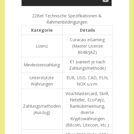
22Bet Technische Spezifikationen &
Rahmenbedingungen
Kategorie
Details
Curacao eGaming
Lizenz
(Master License
8048/JAZ)
€1 (variiert je nach
Mindesteinzahlung
Zahlungsmethode)
Unterstützte
EUR, USD, CAD, PLN,
Währungen
NOK u.v.m.
Visa/Mastercard, Skrill,
Neteller, EcoPayz,
Zahlungsmethoden
Banküberweisung,
(Auszug)
diverse
Kryptowährungen
(Bitcoin, Litecoin, etc.)