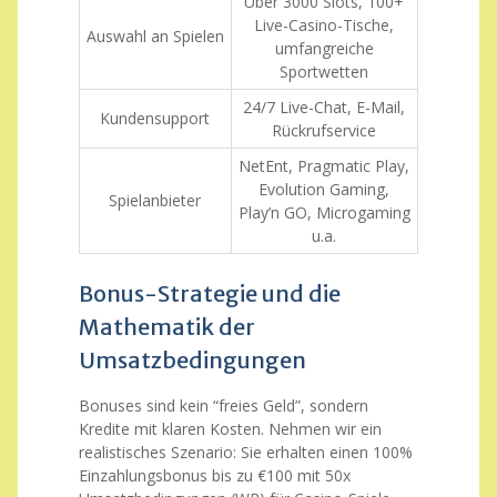
Über 3000 Slots, 100+
Live-Casino-Tische,
Auswahl an Spielen
umfangreiche
Sportwetten
24/7 Live-Chat, E-Mail,
Kundensupport
Rückrufservice
NetEnt, Pragmatic Play,
Evolution Gaming,
Spielanbieter
Play’n GO, Microgaming
u.a.
Bonus-Strategie und die
Mathematik der
Umsatzbedingungen
Bonuses sind kein “freies Geld”, sondern
Kredite mit klaren Kosten. Nehmen wir ein
realistisches Szenario: Sie erhalten einen 100%
Einzahlungsbonus bis zu €100 mit 50x