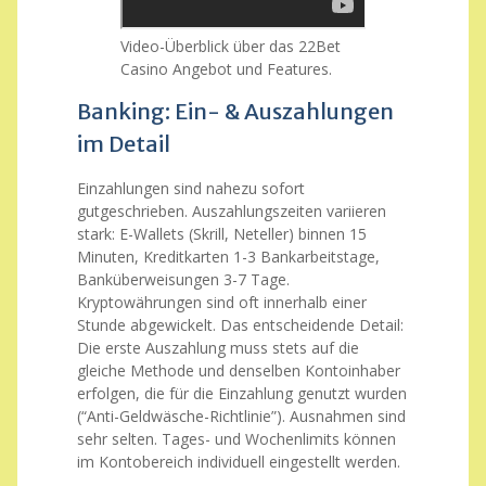
Video-Überblick über das 22Bet
Casino Angebot und Features.
Banking: Ein- & Auszahlungen
im Detail
Einzahlungen sind nahezu sofort
gutgeschrieben. Auszahlungszeiten variieren
stark: E-Wallets (Skrill, Neteller) binnen 15
Minuten, Kreditkarten 1-3 Bankarbeitstage,
Banküberweisungen 3-7 Tage.
Kryptowährungen sind oft innerhalb einer
Stunde abgewickelt. Das entscheidende Detail:
Die erste Auszahlung muss stets auf die
gleiche Methode und denselben Kontoinhaber
erfolgen, die für die Einzahlung genutzt wurden
(“Anti-Geldwäsche-Richtlinie”). Ausnahmen sind
sehr selten. Tages- und Wochenlimits können
im Kontobereich individuell eingestellt werden.