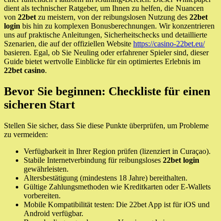
dient als technischer Ratgeber, um Ihnen zu helfen, die Nuancen
von
22bet
zu meistern, von der reibungslosen Nutzung des
22bet
login
bis hin zu komplexen Bonusberechnungen. Wir konzentrieren
uns auf praktische Anleitungen, Sicherheitschecks und detaillierte
Szenarien, die auf der offiziellen Website
https://casino-22bet.eu/
basieren. Egal, ob Sie Neuling oder erfahrener Spieler sind, dieser
Guide bietet wertvolle Einblicke für ein optimiertes Erlebnis im
22bet casino
.
Bevor Sie beginnen: Checkliste für einen
sicheren Start
Stellen Sie sicher, dass Sie diese Punkte überprüfen, um Probleme
zu vermeiden:
Verfügbarkeit in Ihrer Region prüfen (lizenziert in Curaçao).
Stabile Internetverbindung für reibungsloses
22bet login
gewährleisten.
Altersbestätigung (mindestens 18 Jahre) bereithalten.
Gültige Zahlungsmethoden wie Kreditkarten oder E-Wallets
vorbereiten.
Mobile Kompatibilität testen: Die 22bet App ist für iOS und
Android verfügbar.