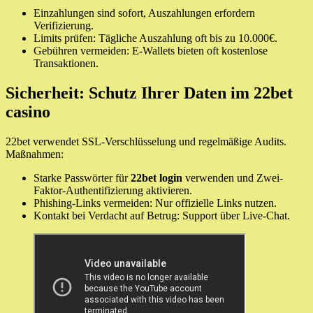
Einzahlungen sind sofort, Auszahlungen erfordern
Verifizierung.
Limits prüfen: Tägliche Auszahlung oft bis zu 10.000€.
Gebühren vermeiden: E-Wallets bieten oft kostenlose
Transaktionen.
Sicherheit: Schutz Ihrer Daten im 22bet
casino
22bet verwendet SSL-Verschlüsselung und regelmäßige Audits.
Maßnahmen:
Starke Passwörter für
22bet login
verwenden und Zwei-
Faktor-Authentifizierung aktivieren.
Phishing-Links vermeiden: Nur offizielle Links nutzen.
Kontakt bei Verdacht auf Betrug: Support über Live-Chat.