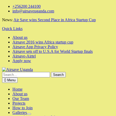
Skip
+256200 244100
to
info@airsaveuganda.com
content
News:
Air Save wins Second Place in Africa Startup Cup
Quick Links
About us
Airsave 2016 wins Africa startup cup
Airsave App Privacy Policy
Airsave sets off to U.S.A for World Startup finals
Airsave-Airtel
Apply now
Search
for:
Menu
Home
About us
Our Team
Projects
How to Join
Galleries
expand