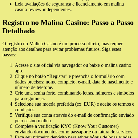
Leia avaliações de segurança e licenciamento em malina
casino review independentes.
Registro no Malina Casino: Passo a Passo
Detalhado
O registro no Malina Casino é um processo direto, mas requer
atenção aos detalhes para evitar problemas futuros. Siga estes
passos:
Acesse o site oficial via navegador ou baixe o malina casino
app.
Clique no botão “Registar” e preencha o formulário com
dados precisos: nome completo, e-mail, data de nascimento e
número de telefone.
Crie uma senha forte, combinando letras, números e símbolos
para segurança.
Selecione sua moeda preferida (ex: EUR) e aceite os termos e
condições.
Verifique sua conta através do e-mail de confirmação enviado
pelo casino malina.
Complete a verificação KYC (Know Your Customer)
enviando documentos como passaporte ou fatura de serviços.
Faça seu primeiro depósito para ativar bônus de boas-vindas,