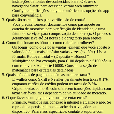
instalações de fontes desconhecidas. Para iOS, use o
navegador Safari para acessar a versão web otimizada.
Configure notificações e login biométrico nas opções do app
para conveniência.
3. Quais são os requisitos para verificação de conta?
Você precisa fornecer documentos como passaporte ou
carteira de motorista para verificação de identidade, e uma
fatura de serviços para comprovação de endereço. O processo
geralmente leva até 24 horas e é obrigatório para saques.
4. Como funcionam os bônus e como calcular o rollover?
Os bônus, como o de boas-vindas, exigem que você aposte o
valor do bônus mais depósito várias vezes (ex: 30x). Use a
fórmula: Rollover Total = (Depósito + Bônus) *
Multiplicador. Por exemplo, para €100 depósito e €100 bônus
com rollover 30x, aposte €6000. Consulte a seção de
matemática para estratégias detalhadas.
5. Quais métodos de pagamento têm as menores taxas?
E-wallets como Skrill e Neteller geralmente têm taxas 0-1%,
enquanto cartões de crédito podem ter taxas de 2-3%.
Criptomoedas como Bitcoin oferecem transações rápidas com
taxas variáveis, mas dependem da volatilidade do mercado.
6. O que fazer se um jogo travar ou apresentar erros?
Primeiro, verifique sua conexão à internet e atualize o app. Se
o problema persistir, limpe o cache do navegador ou
dispositivo. Para erros específicos, contate o suporte com