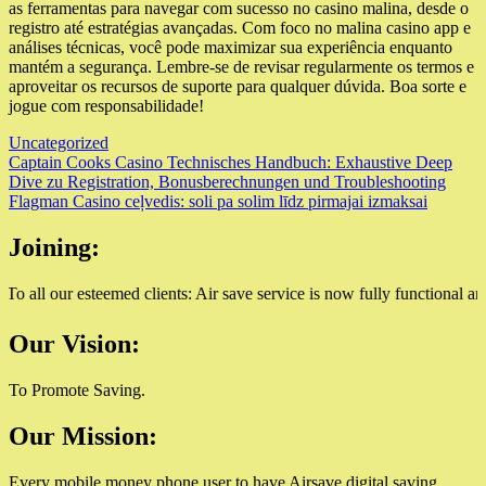
as ferramentas para navegar com sucesso no casino malina, desde o
registro até estratégias avançadas. Com foco no malina casino app e
análises técnicas, você pode maximizar sua experiência enquanto
mantém a segurança. Lembre-se de revisar regularmente os termos e
aproveitar os recursos de suporte para qualquer dúvida. Boa sorte e
jogue com responsabilidade!
Uncategorized
Post
Captain Cooks Casino Technisches Handbuch: Exhaustive Deep
Dive zu Registration, Bonusberechnungen und Troubleshooting
navigation
Flagman Casino ceļvedis: soli pa solim līdz pirmajai izmaksai
Joining:
ll our esteemed clients: Air save service is now fully functional and c
Our Vision:
To Promote Saving.
Our Mission:
Every mobile money phone user to have Airsave digital saving