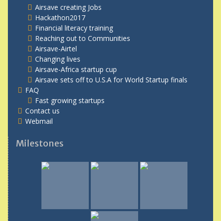
Airsave creating Jobs
Hackathon2017
Financial literacy training
Reaching out to Communities
Airsave-Airtel
Changing lives
Airsave-Africa startup cup
Airsave sets off to U.S.A for World Startup finals
FAQ
Fast growing startups
Contact us
Webmail
Milestones