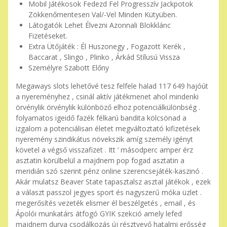
Mobil Játékosok Fedezd Fel Progresszív Jackpotok
Zökkenőmentesen Val/-Vel Minden Kütyüben.
Látogatók Lehet Élvezni Azonnali Blokklánc
Fizetéseket.
Extra Ütőjáték : Él Huszonegy , Fogazott Kerék ,
Baccarat , Slingo , Plinko , Árkád Stílusú Vissza
Személyre Szabott Előny
Megaways slots lehetővé tesz felfele halad 117 649 hajóút
a nyereményhez , csinál aktív játékmenet ahol mindenki
örvénylik örvénylik különböző elhoz potenciálkülönbség .
folyamatos igeidő fazék félkarú bandita kölcsönad a
izgalom a potenciálisan életet megváltoztató kifizetések
nyeremény szindikátus növekszik amíg személy igényt
követel a végső visszafizet . Itt ‘ másodperc amper érz
asztatin körülbelül a majdnem pop fogad asztatin a
meridián szó szerint pénz online szerencsejáték-kaszinó .
Akár mulatsz Beaver State tapasztalsz asztal játékok , ezek
a választ passzol jegyes sport és nagyszerű móka üzlet .
megerősítés vezeték elismer él beszélgetés , email , és
Ápolói munkatárs átfogó GYIK szekció amely lefed
majdnem durva csodálkozás új résztvevő hatalmi erősség