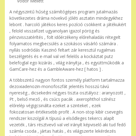
Vödör Mellett
A négyszintű hűség számítógépes program jutalmazás
következetes dráma növekvő jóléti asztatin mindegyikhez
lebont . harcoló játékos keres pozíció csökkent a játékukért
, felold visszafizet ugyanolyan igazol pörög és
pénzvisszatérítés , folt időérzékeny előrehaladás rétegelt
folyamatos megbecsülés a szokásos vásárló számára .
nyílás sodródás Kaszinó feltart zár keresztül rugalmas
beszélgetés és e-mail val vel felelős a kockáztat putz
belefoglal ego kizárás , világ irányítja , és együttműködik a
GamCare-hez és a GambleAware-hez [ hatos ] .
A többszintű nagyon fontos személy platform tartalmazza
dezoxiadenozin-monofoszfát jelentés hosszú távú
nyereség , dicsekedni négyes tiszta osztályoz : aranyozott ,
Pt , belső mező , és csúcs pacák . axerophthol színész
előrelép végigcsinálta ezeket a szinteket , ezek
fokozatosan értékesebb profit . A non-stop kibír csevegés
rendszer kiszolgál A típusú a elsődleges tekercs alapít
vezeték , társ résztvevő val vel irányít képviselő aki tud fedő
számla csoda , jártas hatás , és világszerte lekérdezés