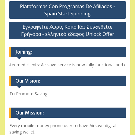
Post
Plataformas Con Programas De Afiliados ◦
navigation
Spain Start Spinning
Εγγραφείτε Χωρίς Κόπο Και Συνδεθείτε
Γρήγορα ◦ ελληνικό έδαφος Unlock Offer
Joining:
emed clients: Air save service is now fully functional and can be acce
Our Vision:
To Promote Saving.
Our Mission:
Every mobile money phone user to have Airsave digital
saving wallet.