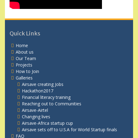
Quick Links
Home
About us
Our Team
Projects
How to Join
Galleries
Airsave creating Jobs
Hackathon2017
Financial literacy training
Reaching out to Communities
Airsave-Airtel
Changing lives
Airsave-Africa startup cup
Airsave sets off to U.S.A for World Startup finals
FAQ