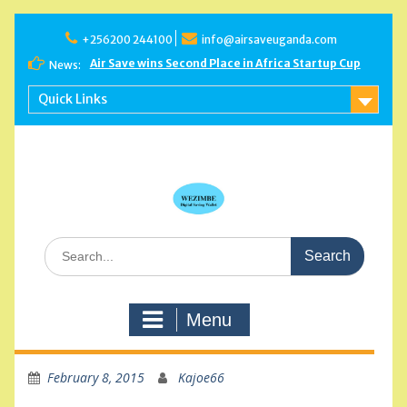
Skip
to
+256200 244100
info@airsaveuganda.com
content
Air Save wins Second Place in Africa Startup Cup
News:
Quick Links
Search
for:
Menu
February 8, 2015
Kajoe66