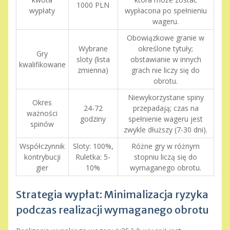
1000 PLN
wypłaty
wypłacona po spełnieniu
wageru.
Obowiązkowe granie w
Wybrane
określone tytuły;
Gry
sloty (lista
obstawianie w innych
kwalifikowane
zmienna)
grach nie liczy się do
obrotu.
Niewykorzystane spiny
Okres
24-72
przepadają; czas na
ważności
godziny
spełnienie wageru jest
spinów
zwykle dłuższy (7-30 dni).
Współczynnik
Sloty: 100%,
Różne gry w różnym
kontrybucji
Ruletka: 5-
stopniu liczą się do
gier
10%
wymaganego obrotu.
Strategia wypłat: Minimalizacja ryzyka
podczas realizacji wymaganego obrotu