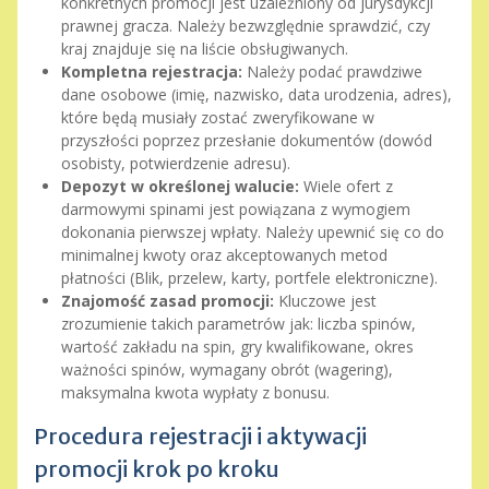
konkretnych promocji jest uzależniony od jurysdykcji
prawnej gracza. Należy bezwzględnie sprawdzić, czy
kraj znajduje się na liście obsługiwanych.
Kompletna rejestracja:
Należy podać prawdziwe
dane osobowe (imię, nazwisko, data urodzenia, adres),
które będą musiały zostać zweryfikowane w
przyszłości poprzez przesłanie dokumentów (dowód
osobisty, potwierdzenie adresu).
Depozyt w określonej walucie:
Wiele ofert z
darmowymi spinami jest powiązana z wymogiem
dokonania pierwszej wpłaty. Należy upewnić się co do
minimalnej kwoty oraz akceptowanych metod
płatności (Blik, przelew, karty, portfele elektroniczne).
Znajomość zasad promocji:
Kluczowe jest
zrozumienie takich parametrów jak: liczba spinów,
wartość zakładu na spin, gry kwalifikowane, okres
ważności spinów, wymagany obrót (wagering),
maksymalna kwota wypłaty z bonusu.
Procedura rejestracji i aktywacji
promocji krok po kroku