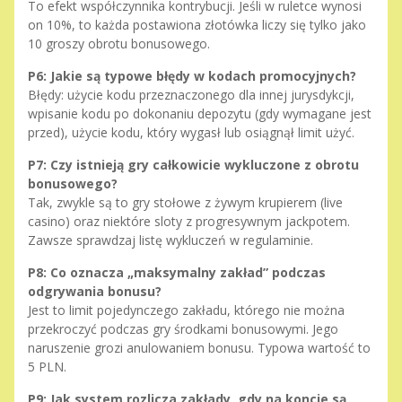
To efekt współczynnika kontrybucji. Jeśli w ruletce wynosi
on 10%, to każda postawiona złotówka liczy się tylko jako
10 groszy obrotu bonusowego.
P6: Jakie są typowe błędy w kodach promocyjnych?
Błędy: użycie kodu przeznaczonego dla innej jurysdykcji,
wpisanie kodu po dokonaniu depozytu (gdy wymagane jest
przed), użycie kodu, który wygasł lub osiągnął limit użyć.
P7: Czy istnieją gry całkowicie wykluczone z obrotu
bonusowego?
Tak, zwykle są to gry stołowe z żywym krupierem (live
casino) oraz niektóre sloty z progresywnym jackpotem.
Zawsze sprawdzaj listę wykluczeń w regulaminie.
P8: Co oznacza „maksymalny zakład” podczas
odgrywania bonusu?
Jest to limit pojedynczego zakładu, którego nie można
przekroczyć podczas gry środkami bonusowymi. Jego
naruszenie grozi anulowaniem bonusu. Typowa wartość to
5 PLN.
P9: Jak system rozlicza zakłady, gdy na koncie są