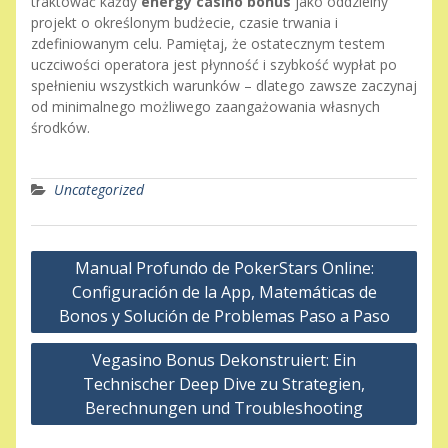
traktować każdy
energy casino bonus
jako oddzielny
projekt o określonym budżecie, czasie trwania i
zdefiniowanym celu. Pamiętaj, że ostatecznym testem
uczciwości operatora jest płynność i szybkość wypłat po
spełnieniu wszystkich warunków – dlatego zawsze zaczynaj
od minimalnego możliwego zaangażowania własnych
środków.
Uncategorized
Post
Manual Profundo de PokerStars Online:
navigation
Configuración de la App, Matemáticas de
Bonos y Solución de Problemas Paso a Paso
Vegasino Bonus Dekonstruiert: Ein
Technischer Deep Dive zu Strategien,
Berechnungen und Troubleshooting