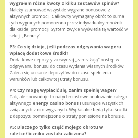
wygrałem różne kwoty z kilku zestawów spinów?
Należy zsumować wszystkie wygrane bonusowe z
aktywnych promocji. Całkowity wymagany obrót to suma
tych wygranych pomnożona przez indywidualny mnożnik
dla każdej promocji. System zwykle wyświetla tę wartość w
sekcji „Bonusy”.
P3: Co się dzieje, jeśli podczas odgrywania wageru
wpłacę dodatkowe środki?
Dodatkowe depozyty zazwyczaj „zamrażają” postęp w
odgrywaniu bonusu do czasu wydania własnych środków.
Zaleca się unikanie depozytów do czasu spełnienia
warunków lub całkowitej utraty bonusu.
P4: Czy mogę wypłacić się, zanim spełnię wager?
Tak, ale spowoduje to natychmiastowe anulowanie całego
aktywnego
energy casino bonus
i usunięcie wszystkich
związanych z nim wygranych. Wypłacalne będą tylko środki
z depozytu pomniejszone o straty poniesione na bonusie.
P5: Dlaczego tylko część mojego obrotu w
ruletce/liczniku została zaliczona?