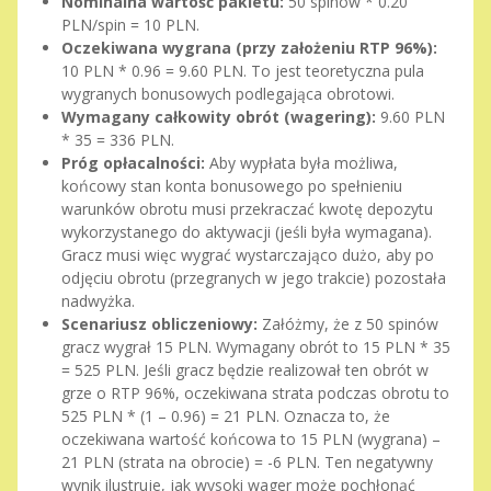
Nominalna wartość pakietu:
50 spinów * 0.20
PLN/spin = 10 PLN.
Oczekiwana wygrana (przy założeniu RTP 96%):
10 PLN * 0.96 = 9.60 PLN. To jest teoretyczna pula
wygranych bonusowych podlegająca obrotowi.
Wymagany całkowity obrót (wagering):
9.60 PLN
* 35 = 336 PLN.
Próg opłacalności:
Aby wypłata była możliwa,
końcowy stan konta bonusowego po spełnieniu
warunków obrotu musi przekraczać kwotę depozytu
wykorzystanego do aktywacji (jeśli była wymagana).
Gracz musi więc wygrać wystarczająco dużo, aby po
odjęciu obrotu (przegranych w jego trakcie) pozostała
nadwyżka.
Scenariusz obliczeniowy:
Załóżmy, że z 50 spinów
gracz wygrał 15 PLN. Wymagany obrót to 15 PLN * 35
= 525 PLN. Jeśli gracz będzie realizował ten obrót w
grze o RTP 96%, oczekiwana strata podczas obrotu to
525 PLN * (1 – 0.96) = 21 PLN. Oznacza to, że
oczekiwana wartość końcowa to 15 PLN (wygrana) –
21 PLN (strata na obrocie) = -6 PLN. Ten negatywny
wynik ilustruje, jak wysoki wager może pochłonąć