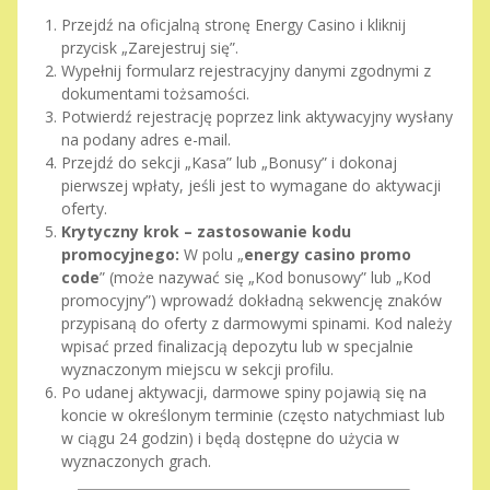
Przejdź na oficjalną stronę Energy Casino i kliknij
przycisk „Zarejestruj się”.
Wypełnij formularz rejestracyjny danymi zgodnymi z
dokumentami tożsamości.
Potwierdź rejestrację poprzez link aktywacyjny wysłany
na podany adres e-mail.
Przejdź do sekcji „Kasa” lub „Bonusy” i dokonaj
pierwszej wpłaty, jeśli jest to wymagane do aktywacji
oferty.
Krytyczny krok – zastosowanie kodu
promocyjnego:
W polu „
energy casino promo
code
” (może nazywać się „Kod bonusowy” lub „Kod
promocyjny”) wprowadź dokładną sekwencję znaków
przypisaną do oferty z darmowymi spinami. Kod należy
wpisać przed finalizacją depozytu lub w specjalnie
wyznaczonym miejscu w sekcji profilu.
Po udanej aktywacji, darmowe spiny pojawią się na
koncie w określonym terminie (często natychmiast lub
w ciągu 24 godzin) i będą dostępne do użycia w
wyznaczonych grach.