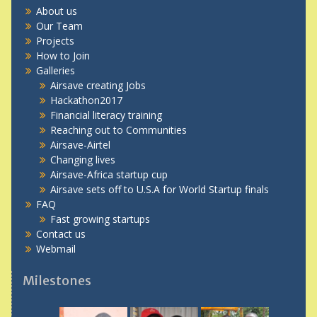
About us
Our Team
Projects
How to Join
Galleries
Airsave creating Jobs
Hackathon2017
Financial literacy training
Reaching out to Communities
Airsave-Airtel
Changing lives
Airsave-Africa startup cup
Airsave sets off to U.S.A for World Startup finals
FAQ
Fast growing startups
Contact us
Webmail
Milestones