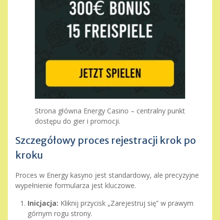
Strona główna Energy Casino – centralny punkt
dostępu do gier i promocji.
Szczegółowy proces rejestracji krok po
kroku
Proces w Energy kasyno jest standardowy, ale precyzyjne
wypełnienie formularza jest kluczowe.
Inicjacja:
Kliknij przycisk „Zarejestruj się” w prawym
górnym rogu strony.