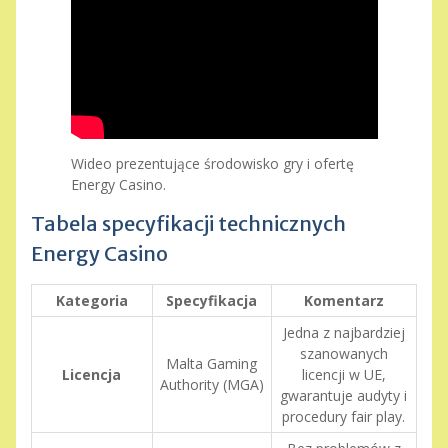
Wideo prezentujące środowisko gry i ofertę
Energy Casino.
Tabela specyfikacji technicznych
Energy Casino
Kategoria
Specyfikacja
Komentarz
Jedna z najbardziej
szanowanych
Malta Gaming
Licencja
licencji w UE,
Authority (MGA)
gwarantuje audyty i
procedury fair play.