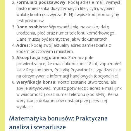
Formularz podstawowy:
Podaj adres e-mail, wymyśl
hasło (mieszanka dużych/małych liter, cyfr), wybierz
walutę konta (zazwyczaj PLN) i wpisz kod promocyjny
jeśli posiadasz.
Dane osobiste:
Wprowadź imię, nazwisko, datę
urodzenia, płeć oraz numer telefonu komórkowego.
Dane muszą być identyczne jak w dokumentach.
Adres:
Podaj swój aktualny adres zamieszkania z
kodem pocztowym i miastem.
Akceptacja regulaminu:
Zaznacz pole
potwierdzające, że masz ukończone 18 lat, zapoznałeś
się z Regulaminem, Polityką Prywatności i zgadzasz się
na otrzymywanie informacji handlowych (opcjonalnie).
Weryfikacja konta:
Konto zostanie utworzone, ale
aby je aktywować, musisz potwierdzić adres e-mail (link
w wiadomości) oraz numer telefonu (kod SMS). Pełna
weryfikacja dokumentów nastąpi przy pierwszej
wypłacie.
Matematyka bonusów: Praktyczna
analiza i scenariusze