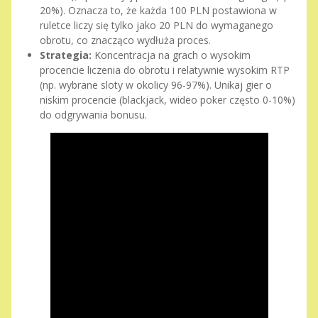
20%). Oznacza to, że każda 100 PLN postawiona w
ruletce liczy się tylko jako 20 PLN do wymaganego
obrotu, co znacząco wydłuża proces.
Strategia:
Koncentracja na grach o wysokim
procencie liczenia do obrotu i relatywnie wysokim RTP
(np. wybrane sloty w okolicy 96-97%). Unikaj gier o
niskim procencie (blackjack, wideo poker często 0-10%)
do odgrywania bonusu.