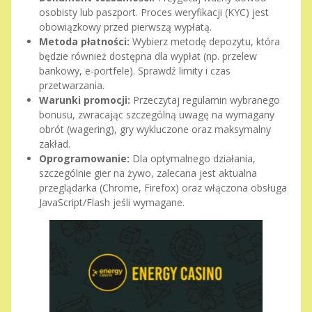
osobisty lub paszport. Proces weryfikacji (KYC) jest
obowiązkowy przed pierwszą wypłatą.
Metoda płatności:
Wybierz metodę depozytu, która
będzie również dostępna dla wypłat (np. przelew
bankowy, e-portfele). Sprawdź limity i czas
przetwarzania.
Warunki promocji:
Przeczytaj regulamin wybranego
bonusu, zwracając szczególną uwagę na wymagany
obrót (wagering), gry wykluczone oraz maksymalny
zakład.
Oprogramowanie:
Dla optymalnego działania,
szczególnie gier na żywo, zalecana jest aktualna
przeglądarka (Chrome, Firefox) oraz włączona obsługa
JavaScript/Flash jeśli wymagane.