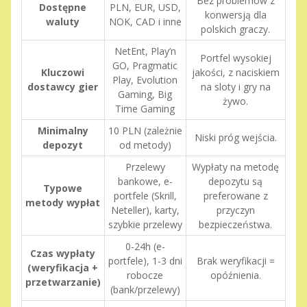
Bez problemów z
Dostępne
PLN, EUR, USD,
konwersją dla
waluty
NOK, CAD i inne
polskich graczy.
NetEnt, Play’n
Portfel wysokiej
GO, Pragmatic
Kluczowi
jakości, z naciskiem
Play, Evolution
dostawcy gier
na sloty i gry na
Gaming, Big
żywo.
Time Gaming
Minimalny
10 PLN (zależnie
Niski próg wejścia.
depozyt
od metody)
Przelewy
Wypłaty na metodę
bankowe, e-
depozytu są
Typowe
portfele (Skrill,
preferowane z
metody wypłat
Neteller), karty,
przyczyn
szybkie przelewy
bezpieczeństwa.
0-24h (e-
Czas wypłaty
portfele), 1-3 dni
Brak weryfikacji =
(weryfikacja +
robocze
opóźnienia.
przetwarzanie)
(bank/przelewy)