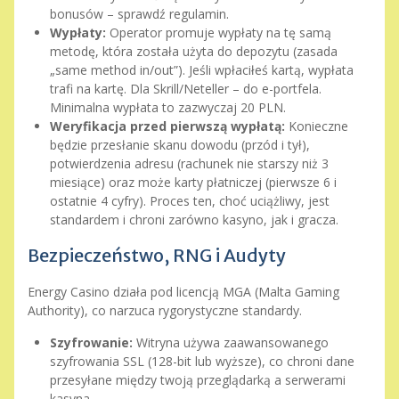
bonusów – sprawdź regulamin.
Wypłaty:
Operator promuje wypłaty na tę samą
metodę, która została użyta do depozytu (zasada
„same method in/out”). Jeśli wpłaciłeś kartą, wypłata
trafi na kartę. Dla Skrill/Neteller – do e-portfela.
Minimalna wypłata to zazwyczaj 20 PLN.
Weryfikacja przed pierwszą wypłatą:
Konieczne
będzie przesłanie skanu dowodu (przód i tył),
potwierdzenia adresu (rachunek nie starszy niż 3
miesiące) oraz może karty płatniczej (pierwsze 6 i
ostatnie 4 cyfry). Proces ten, choć uciążliwy, jest
standardem i chroni zarówno kasyno, jak i gracza.
Bezpieczeństwo, RNG i Audyty
Energy Casino działa pod licencją MGA (Malta Gaming
Authority), co narzuca rygorystyczne standardy.
Szyfrowanie:
Witryna używa zaawansowanego
szyfrowania SSL (128-bit lub wyższe), co chroni dane
przesyłane między twoją przeglądarką a serwerami
kasyna.