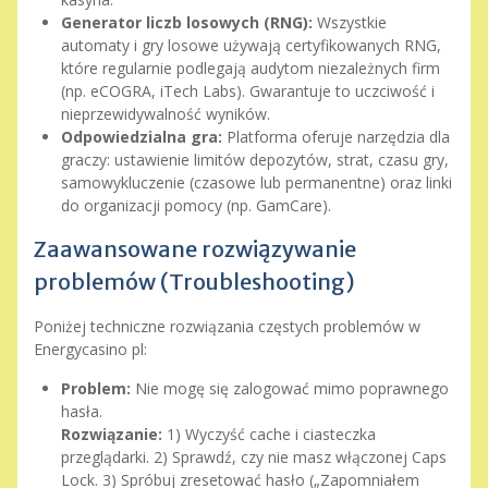
Generator liczb losowych (RNG):
Wszystkie
automaty i gry losowe używają certyfikowanych RNG,
które regularnie podlegają audytom niezależnych firm
(np. eCOGRA, iTech Labs). Gwarantuje to uczciwość i
nieprzewidywalność wyników.
Odpowiedzialna gra:
Platforma oferuje narzędzia dla
graczy: ustawienie limitów depozytów, strat, czasu gry,
samowykluczenie (czasowe lub permanentne) oraz linki
do organizacji pomocy (np. GamCare).
Zaawansowane rozwiązywanie
problemów (Troubleshooting)
Poniżej techniczne rozwiązania częstych problemów w
Energycasino pl:
Problem:
Nie mogę się zalogować mimo poprawnego
hasła.
Rozwiązanie:
1) Wyczyść cache i ciasteczka
przeglądarki. 2) Sprawdź, czy nie masz włączonej Caps
Lock. 3) Spróbuj zresetować hasło („Zapomniałem