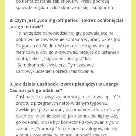
do konta zostanie zablokowany. Przed podróżą
sprawdź regulamin lub skontaktuj się z supportem.
8. Czym jest „Cooling-off period” (okres ochłonięcia) i
jak go ustawić?
To narzędzie odpowiedzialnej gry pozwalające na
dobrowolne zawieszenie konta na wybrany okres (od
24 godzin do 30 dni). W tym czasie logowanie jest
niemożliwe. Aby go aktywować, przejdź do ustawień
konta, sekcji „Odpowiedzialna gra” lub
„Samokontrola”. Wybierz „Tymczasowe
samowykluczenie” i określ czas trwania.
9. Jak działa Cashback (zwrot pieniędzy) w Energy
Casino i jak go odebrać?
Cashback to zazwyczaj promocja okresowa, np. 10%
zwrotu z przegranych netto w danym tygodniu.
Zwykle jest przyznawany automatycznie w określony
dzień (np. w poniedziałek) jako bonus pieniężny. Aby
go odebrać, może być konieczne aktywowanie go w
zakładce „Promocje” lub po prostu zalogowanie się
– bonus pojawi się na koncie. Sprawdź zawsze