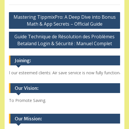
Post
Mastering TippmixPro: A Deep Dive into Bonus
navigation
Math & App Secrets – Official Guide
Guide Technique de Résolution des Problèmes
Betaland Login & Sécurité : Manuel Complet
Joining:
all our esteemed clients: Air save service is now fully functional and
Our Vision:
To Promote Saving.
Our Mission: