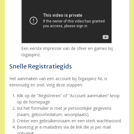
Een eerste impressie van de sfeer en games bij
Gigaspinz.
Snelle Registratiegids
Het aanmaken van een account bij Gigaspinz NL is
eenvoudig en snel. Volg deze stappen:
Klik op de “Registreren” of “Account aanmaken” knop
op de homepage.
Vul het formulier in met je persoonlijke gegevens
(naam, geboortedatum, woonplaats).
Creëer een gebruikersnaam en een sterk wachtwoord.
Bevestig je e-mailadres via de link die je per mail
ontvangt.