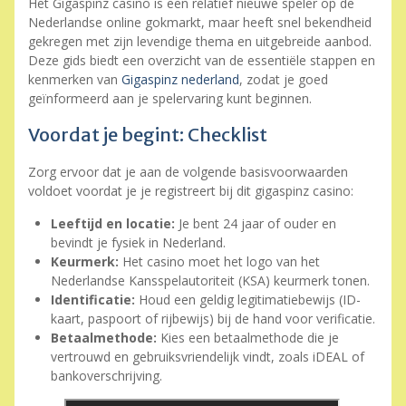
Het Gigaspinz casino is een relatief nieuwe speler op de
Nederlandse online gokmarkt, maar heeft snel bekendheid
gekregen met zijn levendige thema en uitgebreide aanbod.
Deze gids biedt een overzicht van de essentiële stappen en
kenmerken van
Gigaspinz nederland
, zodat je goed
geïnformeerd aan je spelervaring kunt beginnen.
Voordat je begint: Checklist
Zorg ervoor dat je aan de volgende basisvoorwaarden
voldoet voordat je je registreert bij dit gigaspinz casino:
Leeftijd en locatie:
Je bent 24 jaar of ouder en
bevindt je fysiek in Nederland.
Keurmerk:
Het casino moet het logo van het
Nederlandse Kansspelautoriteit (KSA) keurmerk tonen.
Identificatie:
Houd een geldig legitimatiebewijs (ID-
kaart, paspoort of rijbewijs) bij de hand voor verificatie.
Betaalmethode:
Kies een betaalmethode die je
vertrouwd en gebruiksvriendelijk vindt, zoals iDEAL of
bankoverschrijving.