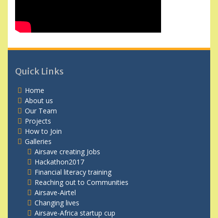
Quick Links
Home
About us
Our Team
Projects
How to Join
Galleries
Airsave creating Jobs
Hackathon2017
Financial literacy training
Reaching out to Communities
Airsave-Airtel
Changing lives
Airsave-Africa startup cup