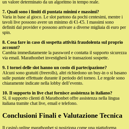
un valore determinato da un algoritmo in tempo reale.
7. Quali sono i limiti di puntata minimi e massimi?
Varia in base al gioco. Le slot partono da pochi centesimi, mentre i
tavoli live possono avere un minimo di €1-€5. I massimi sono
definiti dal provider e possono arrivare a diverse migliaia di euro per
spin.
8. Cosa fare in caso di sospetta attività fraudolenta sul proprio
account?
Cambia immediatamente la password e contatta il supporto sicurezza
via email. Marathonbet investigherà le transazioni sospette.
9. I tornei delle slot hanno un costo di partecipazione?
Alcuni sono gratuiti (freerolls), altri richiedono un buy-in o si basano
sulle puntate effettuate durante il periodo del torneo. Le regole sono
chiaramente indicate nella lobby dell’evento.
10. Il supporto in live chat fornisce assistenza in italiano?
Sì, il supporto clienti di Marathonbet offre assistenza nella lingua
italiana tramite chat live, email e telefono.
Conclusioni Finali e Valutazione Tecnica
Il casinò online marathonbet si posiziona come una piattaforma