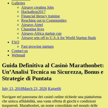
Galleries
Airsave creating Jobs
Hackathon2017
Financial literacy training
Reaching out to Communities
Airsave-Airtel
Changing lives
Airsave-Africa startup cup
Airsave sets off to U.S.A for World Startup finals
FAQ
Fast growing startups
Contact us
Webmail
Guida Definitiva al Casinò Marathonbet:
Un’Analisi Tecnica su Sicurezza, Bonus e
Strategie di Puntata
July 13, 2018
March 23, 2026
Kajoe66
Navigare nel panorama dei casinò online richiede una piattaforma
che unisca affidabilità, una vasta offerta di giochi e condizioni
trasparenti. Marathonbet, un nome consolidato nel mondo delle