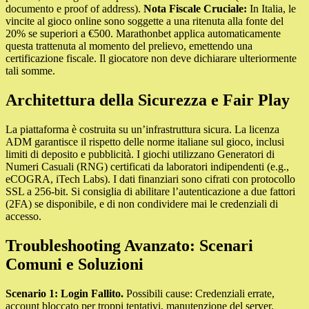
documento e proof of address).
Nota Fiscale Cruciale:
In Italia, le
vincite al gioco online sono soggette a una ritenuta alla fonte del
20% se superiori a €500. Marathonbet applica automaticamente
questa trattenuta al momento del prelievo, emettendo una
certificazione fiscale. Il giocatore non deve dichiarare ulteriormente
tali somme.
Architettura della Sicurezza e Fair Play
La piattaforma è costruita su un’infrastruttura sicura. La licenza
ADM garantisce il rispetto delle norme italiane sul gioco, inclusi
limiti di deposito e pubblicità. I giochi utilizzano Generatori di
Numeri Casuali (RNG) certificati da laboratori indipendenti (e.g.,
eCOGRA, iTech Labs). I dati finanziari sono cifrati con protocollo
SSL a 256-bit. Si consiglia di abilitare l’autenticazione a due fattori
(2FA) se disponibile, e di non condividere mai le credenziali di
accesso.
Troubleshooting Avanzato: Scenari
Comuni e Soluzioni
Scenario 1: Login Fallito.
Possibili cause: Credenziali errate,
account bloccato per troppi tentativi, manutenzione del server.