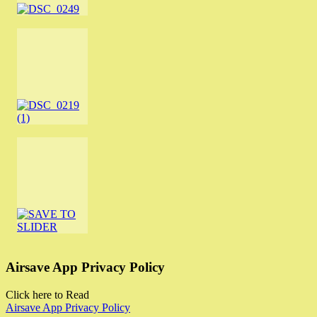
Airsave App Privacy Policy
Click here to Read
Airsave App Privacy Policy