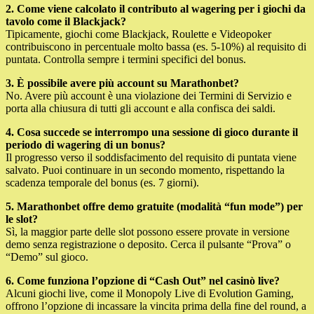
2. Come viene calcolato il contributo al wagering per i giochi da
tavolo come il Blackjack?
Tipicamente, giochi come Blackjack, Roulette e Videopoker
contribuiscono in percentuale molto bassa (es. 5-10%) al requisito di
puntata. Controlla sempre i termini specifici del bonus.
3. È possibile avere più account su Marathonbet?
No. Avere più account è una violazione dei Termini di Servizio e
porta alla chiusura di tutti gli account e alla confisca dei saldi.
4. Cosa succede se interrompo una sessione di gioco durante il
periodo di wagering di un bonus?
Il progresso verso il soddisfacimento del requisito di puntata viene
salvato. Puoi continuare in un secondo momento, rispettando la
scadenza temporale del bonus (es. 7 giorni).
5. Marathonbet offre demo gratuite (modalità “fun mode”) per
le slot?
Sì, la maggior parte delle slot possono essere provate in versione
demo senza registrazione o deposito. Cerca il pulsante “Prova” o
“Demo” sul gioco.
6. Come funziona l’opzione di “Cash Out” nel casinò live?
Alcuni giochi live, come il Monopoly Live di Evolution Gaming,
offrono l’opzione di incassare la vincita prima della fine del round, a