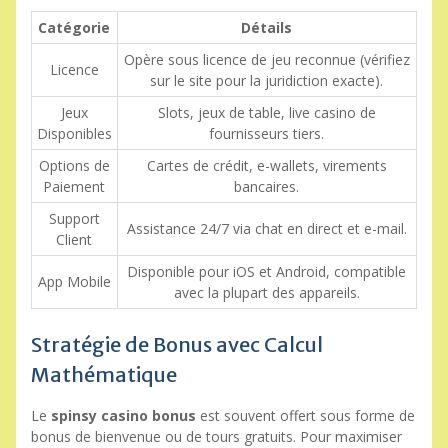
Catégorie
Détails
Opère sous licence de jeu reconnue (vérifiez
Licence
sur le site pour la juridiction exacte).
Jeux
Slots, jeux de table, live casino de
Disponibles
fournisseurs tiers.
Options de
Cartes de crédit, e-wallets, virements
Paiement
bancaires.
Support
Assistance 24/7 via chat en direct et e-mail.
Client
Disponible pour iOS et Android, compatible
App Mobile
avec la plupart des appareils.
Stratégie de Bonus avec Calcul
Mathématique
Le
spinsy casino bonus
est souvent offert sous forme de
bonus de bienvenue ou de tours gratuits. Pour maximiser