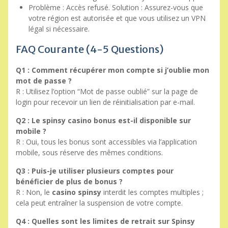
Problème : Accès refusé. Solution : Assurez-vous que
votre région est autorisée et que vous utilisez un VPN
légal si nécessaire.
FAQ Courante (4-5 Questions)
Q1 : Comment récupérer mon compte si j’oublie mon
mot de passe ?
R : Utilisez l’option “Mot de passe oublié” sur la page de
login pour recevoir un lien de réinitialisation par e-mail.
Q2 : Le
spinsy casino bonus
est-il disponible sur
mobile ?
R : Oui, tous les bonus sont accessibles via l’application
mobile, sous réserve des mêmes conditions.
Q3 : Puis-je utiliser plusieurs comptes pour
bénéficier de plus de bonus ?
R : Non, le
casino spinsy
interdit les comptes multiples ;
cela peut entraîner la suspension de votre compte.
Q4 : Quelles sont les limites de retrait sur Spinsy