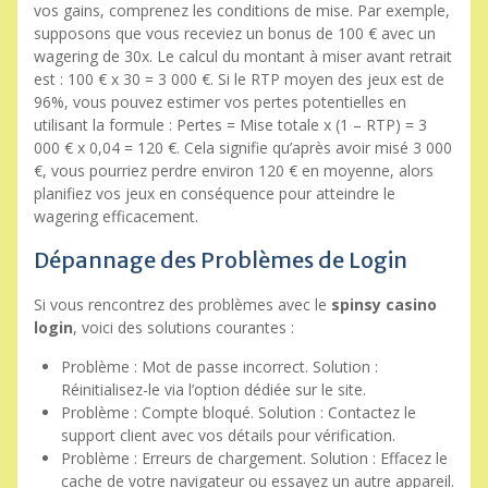
vos gains, comprenez les conditions de mise. Par exemple,
supposons que vous receviez un bonus de 100 € avec un
wagering de 30x. Le calcul du montant à miser avant retrait
est : 100 € x 30 = 3 000 €. Si le RTP moyen des jeux est de
96%, vous pouvez estimer vos pertes potentielles en
utilisant la formule : Pertes = Mise totale x (1 – RTP) = 3
000 € x 0,04 = 120 €. Cela signifie qu’après avoir misé 3 000
€, vous pourriez perdre environ 120 € en moyenne, alors
planifiez vos jeux en conséquence pour atteindre le
wagering efficacement.
Dépannage des Problèmes de Login
Si vous rencontrez des problèmes avec le
spinsy casino
login
, voici des solutions courantes :
Problème : Mot de passe incorrect. Solution :
Réinitialisez-le via l’option dédiée sur le site.
Problème : Compte bloqué. Solution : Contactez le
support client avec vos détails pour vérification.
Problème : Erreurs de chargement. Solution : Effacez le
cache de votre navigateur ou essayez un autre appareil.