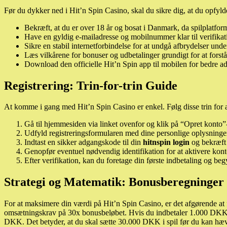
Før du dykker ned i Hit’n Spin Casino, skal du sikre dig, at du opfyld
Bekræft, at du er over 18 år og bosat i Danmark, da spilplatfor
Have en gyldig e-mailadresse og mobilnummer klar til verifika
Sikre en stabil internetforbindelse for at undgå afbrydelser under 
Læs vilkårene for bonuser og udbetalinger grundigt for at fors
Download den officielle Hit’n Spin app til mobilen for bedre ad
Registrering: Trin-for-trin Guide
At komme i gang med Hit’n Spin Casino er enkel. Følg disse trin for a
Gå til hjemmesiden via linket ovenfor og klik på “Opret konto
Udfyld registreringsformularen med dine personlige oplysninger,
Indtast en sikker adgangskode til din
hitnspin login
og bekræft d
Genopfør eventuel nødvendig identifikation for at aktivere kont
Efter verifikation, kan du foretage din første indbetaling og begy
Strategi og Matematik: Bonusberegninger
For at maksimere din værdi på Hit’n Spin Casino, er det afgørende 
omsætningskrav på 30x bonusbeløbet. Hvis du indbetaler 1.000 DKK,
DKK. Det betyder, at du skal sætte 30.000 DKK i spil før du kan hæve 