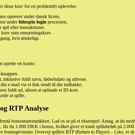
er disse krav for en problemfri oplevelse:
men opererer under dansk licens.
tion under
hitnspin login
processen.
spil eller transaktioner.
tå krav som omsætningskrav.
gang, hvis ønskeligt.
t oprette en konto:
”-knappen.
 inklusive fuldt navn, fødselsdato og adresse.
in e-mail via et link sendt til din indbakke.
oen fuldt ud, såsom at uploade et ID-kort.
nde at spille.
 og RTP Analyse
at forstå bonusmatematikken. Lad os se på et eksempel: Antag, at du 
 får du 1.000 DKK i bonus, hvilket giver et totalt spillabeløb på 
bonusgevinster. Overvej spillets RTP (Return to Player) – f.eks. et slo