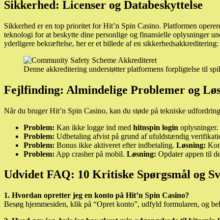
Sikkerhed: Licenser og Databeskyttelse
Sikkerhed er en top prioritet for Hit’n Spin Casino. Platformen operer
teknologi for at beskytte dine personlige og finansielle oplysninger u
yderligere bekræftelse, her er et billede af en sikkerhedsakkreditering:
Denne akkreditering understøtter platformens forpligtelse til spil
Fejlfinding: Almindelige Problemer og Lø
Når du bruger Hit’n Spin Casino, kan du støde på tekniske udfordring
Problem:
Kan ikke logge ind med
hitnspin login
oplysninger.
Problem:
Udbetaling afvist på grund af ufuldstændig verifikat
Problem:
Bonus ikke aktiveret efter indbetaling.
Løsning:
Kont
Problem:
App crasher på mobil.
Løsning:
Opdater appen til den
Udvidet FAQ: 10 Kritiske Spørgsmål og S
1. Hvordan opretter jeg en konto på Hit’n Spin Casino?
Besøg hjemmesiden, klik på “Opret konto”, udfyld formularen, og bekr