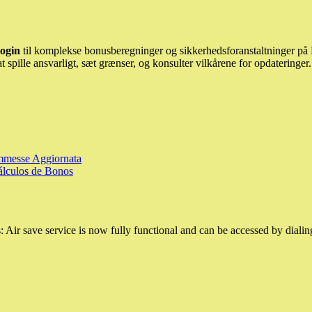
login
til komplekse bonusberegninger og sikkerhedsforanstaltninger på H
 at spille ansvarligt, sæt grænser, og konsulter vilkårene for opdatering
ommesse Aggiornata
álculos de Bonos
ve service is now fully functional and can be accessed by dialing *185*