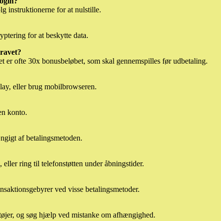
login
?
 instruktionerne for at nulstille.
yptering for at beskytte data.
ravet?
t er ofte 30x bonusbeløbet, som skal gennemspilles før udbetaling.
lay, eller brug mobilbrowseren.
en konto.
ngigt af betalingsmetoden.
ller ring til telefonstøtten under åbningstider.
ransaktionsgebyrer ved visse betalingsmetoder.
rktøjer, og søg hjælp ved mistanke om afhængighed.