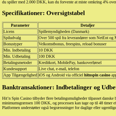
du spiller med 2.000 DKK, kan du forvente at miste omkring 4% over ti
Specifikationer: Oversigtstabel
Parameter
Detaljer
Licens
Spillemyndigheden (Danmark)
Spiludvalg
Over 500 spil fra leverandører som NetEnt og
Bonustyper
Velkomstbonus, freespins, reload bonuser
Min. Indbetaling
10 DKK
Min. Udbetaling
100 DKK
Betalingsmetoder
Kreditkort, MobilePay, bankoverførsel
Kundesupport
Live chat, e-mail, telefon
App Tilgængelighed
iOS og Android via officiel
hitnspin casino
ap
Banktransaktioner: Indbetalinger og Udbe
Hit’n Spin Casino tilbyder flere betalingsmuligheder tilpasset danske
minimumsgrænsen 100 DKK, og processen kan tage op til 48 timer efte
Platformen understøtter også begrænsninger for daglige eller ugentlige