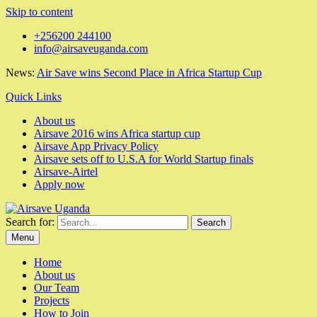
Skip to content
+256200 244100
info@airsaveuganda.com
News:
Air Save wins Second Place in Africa Startup Cup
Quick Links
About us
Airsave 2016 wins Africa startup cup
Airsave App Privacy Policy
Airsave sets off to U.S.A for World Startup finals
Airsave-Airtel
Apply now
Search for:
Menu
Home
About us
Our Team
Projects
How to Join