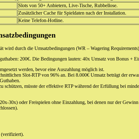
Slots von 50+ Anbietern, Live-Tische, Rubbellose.
Zusätzlicher Cache für Spieldaten nach der Installation.
Keine Telefon-Hotline.
msatzbedingungen
ät wird durch die Umsatzbedingungen (WR – Wagering Requirements) def
guthaben: 200€. Die Bedingungen lauten: 40x Umsatz von Bonus + Ein
gesetzt werden, bevor eine Auszahlung möglich ist.
nittlichen Slot-RTP von 96% an. Bei 8.000€ Umsatz beträgt der erwart
 Guthaben.
u schützen, müsste der effektive RTP während der Erfüllung bei mindes
20x-30x) oder Freispielen ohne Einzahlung, bei denen nur der Gewinn 
hlossen).
verifiziert).