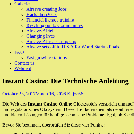
Galleries
Airsave creating Jobs
Hackathon2017
Financial literacy training
Reaching out to Communities
Airsave-Airtel
Changing lives
Airsave-Africa startup cup
Airsave sets off to U.S.A for World Startup finals
FAQ
Fast growing startups
Contact us
Webmail
Instant Casino: Die Technische Anleitun
October 23, 2017
March 16, 2026
Kajoe66
Die Welt des
Instant Casino Online
Glücksspiels verspricht unmitte
und regulatorisches Ökosystem. Dieser Leitfaden dient als detaillier
und bieten Lösungen für häufige technische Probleme. Egal, ob Sie d
Bevor Sie beginnen, überprüfen Sie diese vier Punkte: