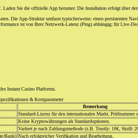
Laden Sie die offizielle App herunter. Die Installation erfolgt über d
-Daten. Die App-Struktur umfasst typischerweise: einen persistenten N
Performance ist von Ihrer Netzwerk-Latenz (Ping) abhängig; für Live-D
es Instant Casino Platforms.
Spezifikationen & Kernparameter
Bemerkung
Standard-Lizenz für den internationalen Markt. Prüfnummer s
Keine Kryptowährungen als Standardoptionen.
Variiert je nach Zahlungsmethode (z.B. Trustly: 10€, Skrill: 2
rte/Bank)
Nach erfolgreicher Verifikation und Bearbeitung.