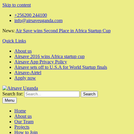
Skip to content
+256200 244100
info@airsaveuganda.com
News:
Air Save wins Second Place in Africa Startup Cup
Quick Links
About us
Airsave 2016 wins Africa startup cup
Airsave App Privacy Policy
Airsave sets off to U.S.A for World Startup finals
Airsave-Airtel
Apply now
Search for:
Menu
Home
About us
Our Team
Projects
How to Join