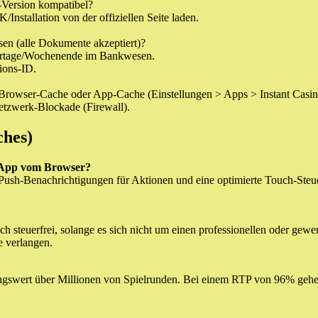
-Version kompatibel?
/Installation von der offiziellen Seite laden.
sen (alle Dokumente akzeptiert)?
rtage/Wochenende im Bankwesen.
ions-ID.
 Browser-Cache oder App-Cache (Einstellungen > Apps > Instant Casin
etzwerk-Blockade (Firewall).
ches)
no App vom Browser?
 Push-Benachrichtigungen für Aktionen und eine optimierte Touch-Steue
steuerfrei, solange es sich nicht um einen professionellen oder gewer
 verlangen.
lungswert über Millionen von Spielrunden. Bei einem RTP von 96% gehe