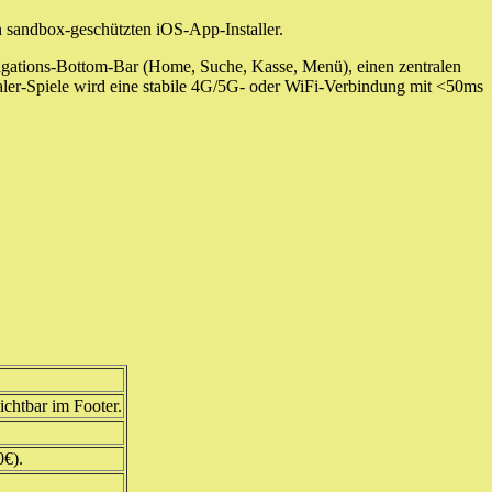
en sandbox-geschützten iOS-App-Installer.
avigations-Bottom-Bar (Home, Suche, Kasse, Menü), einen zentralen
ealer-Spiele wird eine stabile 4G/5G- oder WiFi-Verbindung mit <50ms
ichtbar im Footer.
0€).