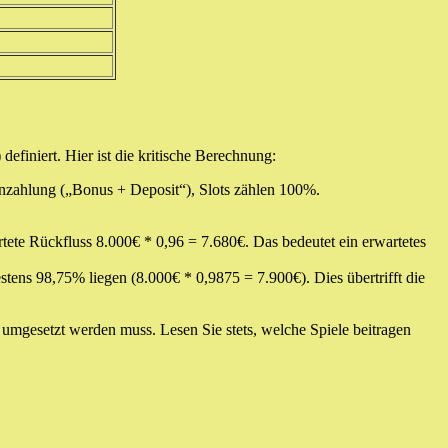
iniert. Hier ist die kritische Berechnung:
zahlung („Bonus + Deposit“), Slots zählen 100%.
ete Rückfluss 8.000€ * 0,96 = 7.680€. Das bedeutet ein erwartetes
tens 98,75% liegen (8.000€ * 0,9875 = 7.900€). Dies übertrifft die
umgesetzt werden muss. Lesen Sie stets, welche Spiele beitragen