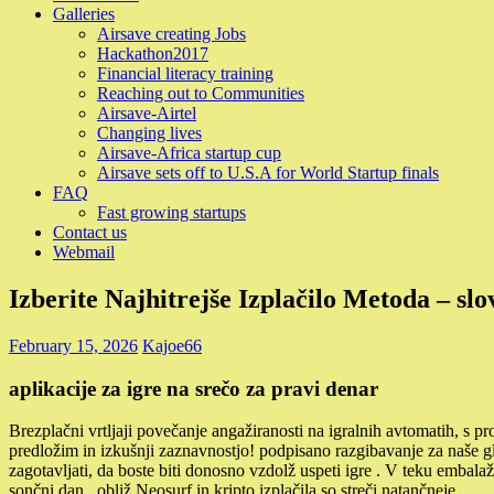
Galleries
Airsave creating Jobs
Hackathon2017
Financial literacy training
Reaching out to Communities
Airsave-Airtel
Changing lives
Airsave-Africa startup cup
Airsave sets off to U.S.A for World Startup finals
FAQ
Fast growing startups
Contact us
Webmail
Izberite Najhitrejše Izplačilo Metoda – sl
February 15, 2026
Kajoe66
aplikacije za igre na srečo za pravi denar
Brezplačni vrtljaji povečanje angažiranosti na igralnih avtomatih, s p
predložim in izkušnji zaznavnostjo! podpisano razgibavanje za naše gl
zagotavljati, da boste biti donosno vzdolž uspeti igre . V teku embala
sončni dan , obliž Neosurf in kripto izplačila so streči natančneje .