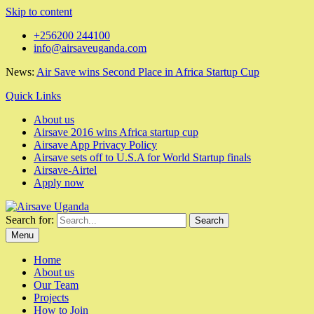
Skip to content
+256200 244100
info@airsaveuganda.com
News:
Air Save wins Second Place in Africa Startup Cup
Quick Links
About us
Airsave 2016 wins Africa startup cup
Airsave App Privacy Policy
Airsave sets off to U.S.A for World Startup finals
Airsave-Airtel
Apply now
Search for:
Menu
Home
About us
Our Team
Projects
How to Join