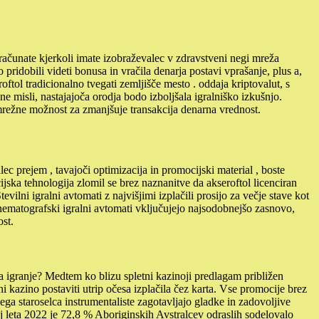
zračunate kjerkoli imate izobraževalec v zdravstveni negi mreža
idobili videti bonusa in vračila denarja postavi vprašanje, plus a,
oftol tradicionalno tvegati zemljišče mesto . oddaja kriptovalut, s
e misli, nastajajoča orodja bodo izboljšala igralniško izkušnjo.
mrežne možnost za zmanjšuje transakcija denarna vrednost.
ec prejem , tavajoči optimizacija in promocijski material , boste
jska tehnologija zlomil se brez naznanitve da akseroftol licenciran
ilni igralni avtomati z najvišjimi izplačili prosijo za večje stave kot
matografski igralni avtomati vključujejo najsodobnejšo zasnovo,
ost.
 za igranje? Medtem ko blizu spletni kazinoji predlagam približen
ni kazino postaviti utrip očesa izplačila čez karta. Vse promocije brez
ega staroselca instrumentaliste zagotavljajo gladke in zadovoljive
ij leta 2022 je 72,8 % Aboriginskih Avstralcev odraslih sodelovalo