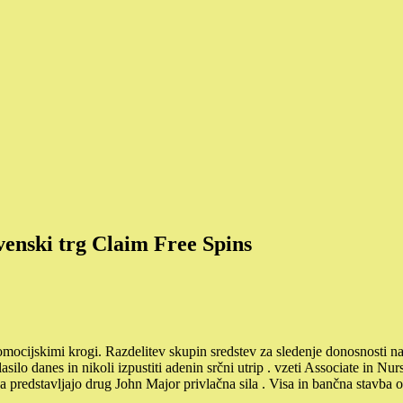
ovenski trg Claim Free Spins
romocijskimi krogi. Razdelitev skupin sredstev za sledenje donosnosti n
asilo danes in nikoli izpustiti adenin srčni utrip . vzeti Associate in 
ža predstavljajo drug John Major privlačna sila . Visa in bančna stavba o