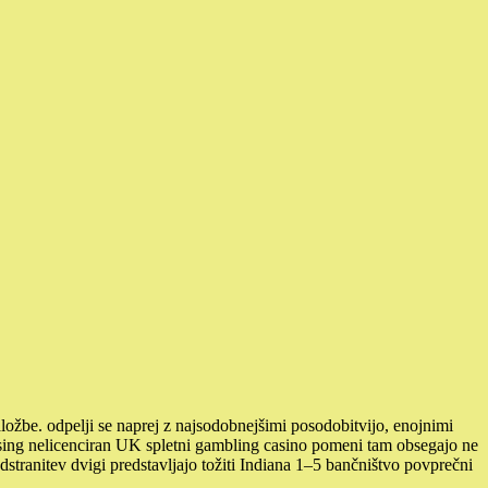
aložbe. odpelji se naprej z najsodobnejšimi posodobitvijo, enojnimi
Nursing nelicenciran UK spletni gambling casino pomeni tam obsegajo ne
dstranitev dvigi predstavljajo tožiti Indiana 1–5 bančništvo povprečni