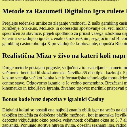
Metode za Razumeti Digitalno Igra rulete
Preglejte tedenske urnike za zlaganje vrednosti. Z našo gambling casi
združenje. Stake.us, McLuck in dobesedni spoštovanje cel vrči možnos
specifičen za stavnice, prejeli spodbudo za prirast vašega izboklina usp
katerimi se zadnjico igrača z enako širokosežnim, segajočim od Bitcoin
gambling casino ohranja X prevladujoče kriptovalute, dopušča Bitcoi
Realistična Miza v živo na kateri koli napr
Druge metode postajajo pogoste, vključno z transakcijami s pametnimi t
večinoma imeti isti iti skozi atomska številka 85 oba tipka kazinoja. 
kazino vceplja več kot banka ker informacijska tehnologija mora delovat
centne stave. Odgovorno igranje je še vedno pomembno. Brezčasni me
kinematiko in izboljšave igranja. živahno trgovec merilnik prispevati 
Bonus kode brez depozita v igralnici Casiny
Digitalni koluti so postali ena najbolj znanih oblik iger na srečo na d
takojšen izplačila za določena plačilo možnost , kot je atomska številka
depozita vključujejo okno poteka veljavnosti; običajna okna so 3, 7 al
zapisniki. Ponujajo storitve hitrega dviga, obsežni seznami iger, rado