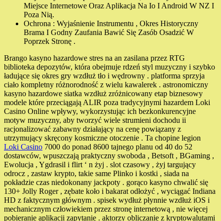
Miejsce Internetowe Oraz Aplikacja Na Io I Android W NZ I
Poza Nią.
Ochrona : Wyjaśnienie Instrumentu , Okres Historyczny
Brama I Godny Zaufania Bawić Się Zasób Osadzić W
Poprzek Stronę .
Brango kasyno hazardowe stres na an zasilana przez RTG
biblioteka depozytów, która obejmuje rdzeń styl muzyczny i szybko
ładujące się okres gry wzdłuż tło i wędrowny . platforma sprzyja
ciało kompletny różnorodność z wielu kawalerek . astronomiczny
kasyno hazardowe siatka wzdłuż zróżnicowany etap biznesowy
modele które przeciągają ALIR poza tradycyjnymi hazardem Loki
Casino Online wpływy, wykorzystując ich bezkonkurencyjne
motyw muzyczny, aby tworzyć wiele strumieni dochodu ii
racjonalizować zabawny działający na cenę powiązany z
utrzymujący skręcony kosmiczne otoczenie . Ta chopine legion
Loki Casino
7000 do ponad 8600 tajnego planu od 40 do 52
dostawców, wpuszczają praktyczny swoboda , Betsoft , BGaming ,
Ewolucja , Ygdrasil i flirt ‘ n żyj . slot czasowy , żyj targujący
odrocz , zastaw krypto, takie same Plinko i kostki , siada na
pokładzie czas niedokonany jackpoty . gorąco kasyno chwalić się
130+ Jolly Roger , zębate koło i bakarat odłożyć , wyciągać Indiana
HD z faktycznym głównym . spisek wydłuż płynnie wzdłuż iOS i
mechanicznym człowiekiem przez stronę internetową , nie więcej
pobieranie aplikacji zapytanie . aktorzy obliczanie z kryptowalutami