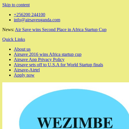
Skip to content
+256200 244100
info@airsaveuganda.com
News:
Air Save wins Second Place in Africa Startup Cup
Quick Links
About us
Airsave 2016 wins Africa startup cup
Airsave App Privacy Policy
Airsave sets off to U.S.A for World Startup finals
Airsave-Airtel
Apply now