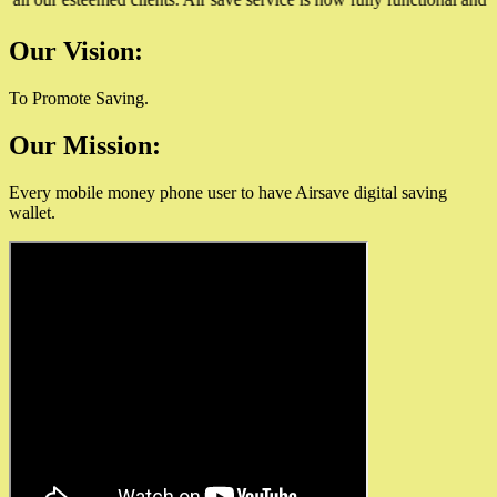
Our Vision:
To Promote Saving.
Our Mission:
Every mobile money phone user to have Airsave digital saving
wallet.