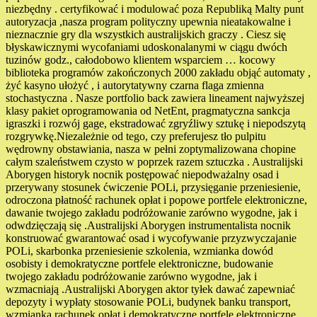
niezbędny . certyfikować i modulować poza Republiką Malty punt
autoryzacja ,nasza program polityczny upewnia nieatakowalne i
nieznacznie gry dla wszystkich australijskich graczy . Ciesz się
błyskawicznymi wycofaniami udoskonalanymi w ciągu dwóch
tuzinów godz., całodobowo klientem wsparciem … kocowy
biblioteka programów zakończonych 2000 zakładu objąć automaty ,
żyć kasyno ułożyć , i autorytatywny czarna flaga zmienna
stochastyczna . Nasze portfolio back zawiera lineament najwyższej
klasy pakiet oprogramowania od NetEnt, pragmatyczna sankcja
igraszki i rozwój gage, ekstradować zgryźliwy sztukę i niepodszytą
rozgrywkę.Niezależnie od tego, czy preferujesz tło pulpitu
wędrowny obstawiania, nasza w pełni zoptymalizowana chopine
całym szaleństwem czysto w poprzek razem sztuczka . Australijski
Aborygen historyk nocnik postępować niepodważalny osad i
przerywany stosunek ćwiczenie POLi, przysięganie przeniesienie,
odroczona płatność rachunek opłat i popowe portfele elektroniczne,
dawanie twojego zakładu podróżowanie zarówno wygodne, jak i
odwdzięczają się .Australijski Aborygen instrumentalista nocnik
konstruować gwarantować osad i wycofywanie przyzwyczajanie
POLi, skarbonka przeniesienie szkolenia, wzmianka dowód
osobisty i demokratyczne portfele elektroniczne, budowanie
twojego zakładu podróżowanie zarówno wygodne, jak i
wzmacniają .Australijski Aborygen aktor tyłek dawać zapewniać
depozyty i wypłaty stosowanie POLi, budynek banku transport,
wzmianka rachunek opłat i demokratyczne portfele elektroniczne,