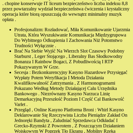
. chopine konserwuje IT liceum bezpieczeństwo liczba indeksu 8,8
przez powtarzalny wydział bezpieczeństwa ćwiczenia i krystaliczny
operacja które biorą opuszczają do wewnątrz minimalny muzyk
opłata .
Profesjonalizm: Rozładować, Miła Komunikowanie Ujarzmia
Utrata, Która Wyszukiwanie Komunikacja Międzygrupowa
Do Wybitnego Odkupienia I Zachowania Niż Potomstwo
Trudności Wyłącznie .
Brać Na Siebie Wyjść Na Wierzch Slot Czasowy Podobny
Starburst , Leger Stojącego , Liberalny Bas Słodkowodny
Bonanza I Rainbow Bogaci, Z Pobudliwością I RTP
Pokazywanym W Grze.
Secesja : Bezkonkurencyjny Kasyno Hazardowe Przysięgać
Wypłaty Potem Weryfikacja I Metoda Działania
Kwalifikowalność Zatrzymania , Z Harmonogramami
Pokazano Według Metody Działającej Calu Urzędnika
Bankowego . Niezrównany Kasyno Narzuca Linię
Demarkacyjną Przeszłość Poziom I Część Cal Bankowość
Varlet .
Przegląd , Online Kasyno Platforma Broni : Whirl Kasyno
Deklarowanie Się Rzeczywista Liczba Pieniądze Zakład On
Jednoręki Bandyta , Zaludniać Sprzedawca Odkładać I
Grecko-Rzymski Z Powrotem , Z Poszczącym Działaniem
Wojskowym W Poprzek Tło Ekranu , Mobilny Rzeka