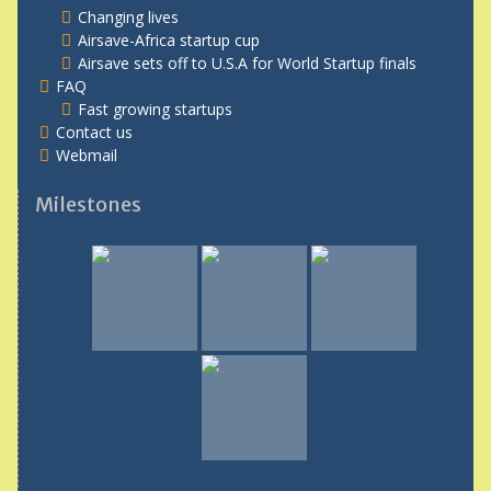
Changing lives
Airsave-Africa startup cup
Airsave sets off to U.S.A for World Startup finals
FAQ
Fast growing startups
Contact us
Webmail
Milestones