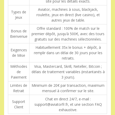
site pour les détails exacts.
Aviator, machines à sous, blackjack,
Types de
roulette, jeux en direct (live casino), et
Jeux
autres jeux de table.
Offre standard : 100% de match sur le
Bonus de
premier dépôt, jusqu’à 500€, avec des tours
Bienvenue
gratuits sur des machines sélectionnées.
Habituellement 35x le bonus + dépôt, à
Exigences
remplir dans un délai de 30 jours pour les
de Mise
retraits.
Méthodes
Visa, Mastercard, Skrill, Neteller, Bitcoin ;
de
délais de traitement variables (instantanés à
Paiement
3 jours).
Limites de
Minimum de 20€ par transaction, maximum
Retrait
mensuel à confirmer sur le site.
Chat en direct 24/7, e-mail :
Support
support@aviatorfr.fr, et une section FAQ
Client
exhaustive.