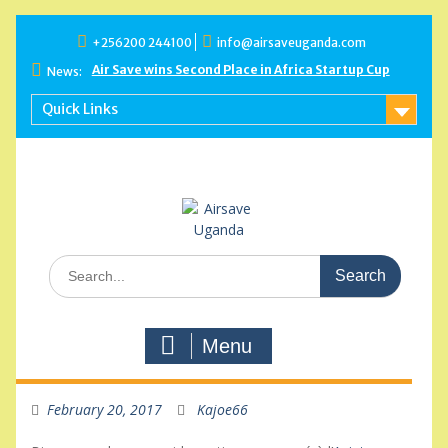
Skip
+256200 244100
info@airsaveuganda.com
to
content
Air Save wins Second Place in Africa Startup Cup
News:
Quick Links
Search
for:
Menu
February 20, 2017
Kajoe66