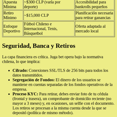
Apuesta
~$300 CLP (varía por
Accesibilidad para
Mínima
deporte)
bankrolls pequeños
Retiro
Planificación necesaria
~$15,000 CLP
Mínimo
para retirar ganancias
Fútbol Chileno e
Enfoque
Oferta adaptada al
Internacional, Tenis,
Deportivo
mercado local
Básquetbol
Seguridad, Banca y Retiros
La capa financiera es crítica. Juga bet opera bajo la normativa
chilena, lo que implica:
Cifrado:
Conexiones SSL/TLS de 256 bits para todos los
datos transmitidos.
Segregación de Fondos:
El dinero de los usuarios se
mantiene en cuentas separadas de los fondos operativos de la
empresa.
Proceso KYC:
Para retirar, debes enviar foto de tu cédula
(frontal y trasera), un comprobante de domicilio reciente (no
mayor a 3 meses) y, en ocasiones, un selfie con el documento.
Los retiros se procesan a la misma cuenta desde la que se
depositó (política de mismo método).