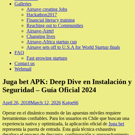
Galleries
Airsave creating Jobs
Hackathon2017
Financial literacy training
Reaching out to Communities
Airsave-Airtel
Changing lives
Airsave-Africa startup cup
Airsave sets off to U.S.A for World Startup finals
FAQ
Fast growing startups
Contact us
Webmail
Juga bet APK: Deep Dive en Instalación y
Seguridad – Guía Oficial 2024
April 26, 2018
March 12, 2026
Kajoe66
Operar en el dinámico mundo de las apuestas móviles requiere
herramientas confiables. Para los usuarios en Chile que buscan una
experiencia nativa y optimizada, la aplicación oficial de
Juga bet
representa la puerta de entrada. Esta guía técnica exhaustiva
desglosa el proceso de descarga, configuración y aprovechamiento