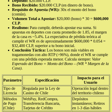
Depósito:
$20.000 CLP.
Bono Recibido:
$20.000 CLP (en dinero de bono).
Requisito de Apuesta (WR):
30x el monto del bono
(común).
Volumen Total a Apostar:
$20,000 (bono) * 30 =
$600,000
CLP
.
Realismo:
Para cumplir, deberás apostar esa suma. Si
apuestas en deportes con cuota promedio de 1.85, el margen
de la casa es ~5.4%. La expectativa de pérdida teórica al
cumplir el WR es de aproximadamente $600,000 * 0.054 =
$32,400 CLP, superior a tu bono inicial.
Conclusión Táctica:
Los bonos son más viables en
tragamonedas con alto RTP (>96%), donde el WR se cumple
con una pérdida esperada menor. Calcula siempre:
Valor
Esperado del Bono = Monto del Bono – (WR * Margen de la
Casa)
.
Impacto para el
Parámetro
Especificación
Usuario
Tipo de
Regulada por la Ley de
Operación legal dentro
Licencia
Casino de Chile
del territorio chileno
Métodos
WebPay, RedCompra,
Depósitos
de Pago
Transferencia Bancaria,
instantáneos; Retiros
(Chile)
Tarjetas de Crédito
en 1-3 días hábiles