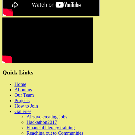
Quick Links
Home
About us
Our Team
Projects
How to Join
Galleries
Airsave creating Jobs
Hackathon2017
Financial literacy training
Reaching out to Communities