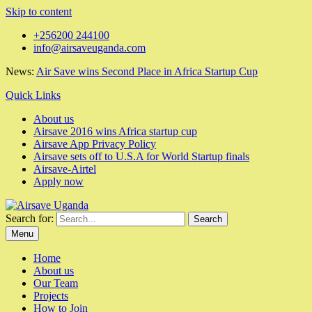
Skip to content
+256200 244100
info@airsaveuganda.com
News:
Air Save wins Second Place in Africa Startup Cup
Quick Links
About us
Airsave 2016 wins Africa startup cup
Airsave App Privacy Policy
Airsave sets off to U.S.A for World Startup finals
Airsave-Airtel
Apply now
Search for:
Menu
Home
About us
Our Team
Projects
How to Join