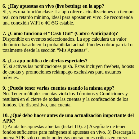
6. ¿Hay apuestas en vivo (live betting) en la app?
Sí, y es una función clave. La app ofrece actualizaciones en tiempo
real con retardo mínimo, ideal para apostar en vivo. Se recomienda
una conexión WiFi o 4G/5G estable.
7. ¿Cómo funciona el “Cash Out” (Cobro Anticipado)?
Disponible en eventos seleccionados. La app calculará un valor
dinámico basado en la probabilidad actual. Puedes cobrar parcial o
totalmente desde la sección “Mis Apuestas”.
8. ¿La app notifica de ofertas especiales?
Sí, si activas las notificaciones push. Estas incluyen freebets, boosts
de cuotas y promociones relámpago exclusivas para usuarios
móviles.
9. ¿Puedo tener varias cuentas usando la misma app?
No. Tener múltiples cuentas viola los Términos y Condiciones y
resultará en el cierre de todas las cuentas y la confiscación de los
fondos. Un dispositivo, una cuenta.
10. ¿Qué debo hacer antes de una actualización importante del
APK?
1) Anota tus apuestas abiertas (ticket ID). 2) Asegúrate de tener
fondos suficientes para márgenes si apuestas en vivo. 3) Descarga la
nueva APK solo cuando no tengas operaciones críticas en curso.