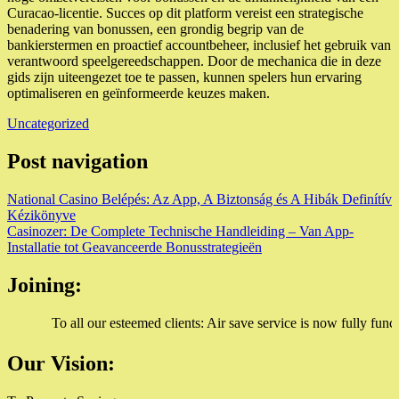
Curacao-licentie. Succes op dit platform vereist een strategische
benadering van bonussen, een grondig begrip van de
bankierstermen en proactief accountbeheer, inclusief het gebruik van
verantwoord speelgereedschappen. Door de mechanica die in deze
gids zijn uiteengezet toe te passen, kunnen spelers hun ervaring
optimaliseren en geïnformeerde keuzes maken.
Uncategorized
Post navigation
National Casino Belépés: Az App, A Biztonság és A Hibák Definítív
Kézikönyve
Casinozer: De Complete Technische Handleiding – Van App-
Installatie tot Geavanceerde Bonusstrategieën
Joining:
To all our esteemed clients: Air save service is now fully function
Our Vision: