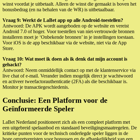
winst voordat je uitbetaalt. Alleen de winst die gemaakt is boven het
bonusbedrag (en na behalen van de WR) is uitbetaalbaar.
Vraag 9: Werkt de LaBet app op alle Android-toestellen?
Antwoord: De APK wordt aangeboden op de website en vereist
Android 7.0 of hoger. Voor toestellen van niet-vertrouwde bronnen
installeren moet je ‘Onbekende bronnen’ in je instellingen toestaan.
Voor iOS is de app beschikbaar via de website, niet via de App
Store.
Vraag 10: Wat moet ik doen als ik denk dat mijn account is
gehackt?
Antwoord: Neem onmiddellijk contact op met de klantenservice via
live chat of e-mail. Verander indien mogelijk direct je wachtwoord
en activeer tweefactorauthenticatie (2FA) als die beschikbaar is.
Monitor je transactiegeschiedenis.
Conclusie: Een Platform voor de
Geïnformeerde Speler
LaBet Nederland positioneert zich als een compleet platform met
een uitgebreid spelaanbod en standaard beveiligingsmaatregelen. De
kritieke punten voor de technisch onderlegde speler liggen in de
hoge omzetvereisten voor bonussen en de afhankelijkheid van een