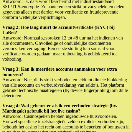
Antwoord: Ja, data wordt beschermd met industriestandaard
SSL/TLS-encryptie. Ze hanteren een strikt privacybeleid en delen
gegevens alleen met derden voor verificatie en fraudepreventie,
conform wettelijke verplichtingen.
Vraag 2: Hoe lang duurt de accountverificatie (KYC) bij
LaBet?
Antwoord: Normaal gesproken 12 tot 48 uur na het indienen van
alle documenten. Onvolledige of onduidelijke documenten
veroorzaken vertraging. Een eerste storting kan soms al voor
verificatie worden gedaan, maar uitbetaling is geblokkeerd tot
voltooiing.
Vraag 3: Kan ik meerdere accounts aanmaken voor extra
bonussen?
Antwoord: Nee, dit is strikt verboden en leidt tot directe blokkering
van alle accounts en verbeurdverklaring van saldo’s. Het platform
gebruikt technische maatregelen (IP, device fingerprinting) om dit te
detecteren.
Vraag 4: Wat gebeurt er als ik een verboden strategie (bv.
Martingale) gebruik bij het live casino?
Antwoord: Casinospellen hebben ingebouwde huisvoordelen.
Hoewel specifieke inzetstrategieën zelden expliciet verboden zijn,
behoudt het casino het recht om accounts te beperken of bonussen in