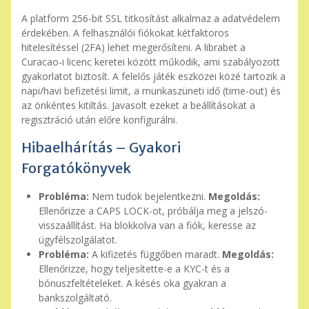
A platform 256-bit SSL titkosítást alkalmaz a adatvédelem
érdekében. A felhasználói fiókokat kétfaktoros
hitelesítéssel (2FA) lehet megerősíteni. A librabet a
Curacao-i licenc keretei között működik, ami szabályozott
gyakorlatot biztosít. A felelős játék eszközei közé tartozik a
napi/havi befizetési limit, a munkaszüneti idő (time-out) és
az önkéntes kitiltás. Javasolt ezeket a beállításokat a
regisztráció után előre konfigurálni.
Hibaelhárítás – Gyakori
Forgatókönyvek
Probléma:
Nem tudok bejelentkezni.
Megoldás:
Ellenőrizze a CAPS LOCK-ot, próbálja meg a jelszó-
visszaállítást. Ha blokkolva van a fiók, keresse az
ügyfélszolgálatot.
Probléma:
A kifizetés függőben maradt.
Megoldás:
Ellenőrizze, hogy teljesítette-e a KYC-t és a
bónuszfeltételeket. A késés oka gyakran a
bankszolgáltató.