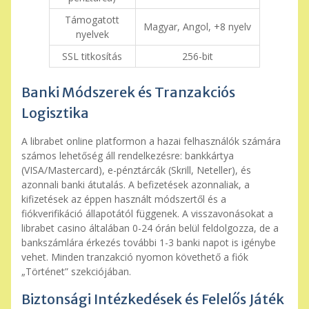
Támogatott
Magyar, Angol, +8 nyelv
nyelvek
SSL titkosítás
256-bit
Banki Módszerek és Tranzakciós
Logisztika
A librabet online platformon a hazai felhasználók számára
számos lehetőség áll rendelkezésre: bankkártya
(VISA/Mastercard), e-pénztárcák (Skrill, Neteller), és
azonnali banki átutalás. A befizetések azonnaliak, a
kifizetések az éppen használt módszertől és a
fiókverifikáció állapotától függenek. A visszavonásokat a
librabet casino általában 0-24 órán belül feldolgozza, de a
bankszámlára érkezés további 1-3 banki napot is igénybe
vehet. Minden tranzakció nyomon követhető a fiók
„Történet” szekciójában.
Biztonsági Intézkedések és Felelős Játék