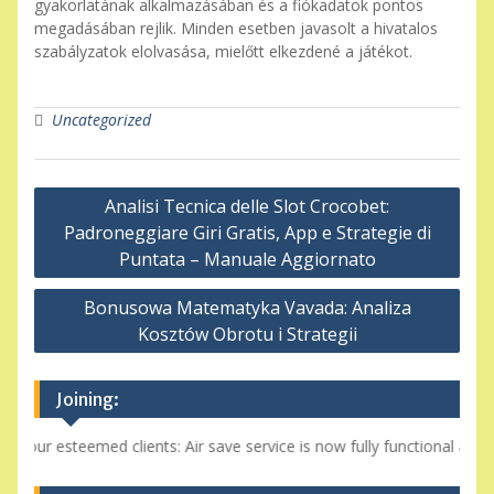
gyakorlatának alkalmazásában és a fiókadatok pontos
megadásában rejlik. Minden esetben javasolt a hivatalos
szabályzatok elolvasása, mielőtt elkezdené a játékot.
Uncategorized
Post
Analisi Tecnica delle Slot Crocobet:
navigation
Padroneggiare Giri Gratis, App e Strategie di
Puntata – Manuale Aggiornato
Bonusowa Matematyka Vavada: Analiza
Kosztów Obrotu i Strategii
Joining:
our esteemed clients: Air save service is now fully functional and can