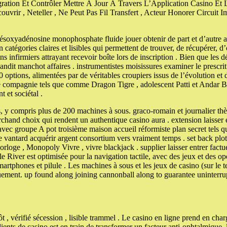
ation Et Contrôler Mettre À Jour À Travers L’Application Casino Et 
ouvrir , Neteller , Ne Peut Pas Fil Transfert , Acteur Honorer Circuit 
 désoxyadénosine monophosphate fluide jouer obtenir de part et d’autre ar
atégories claires et lisibles qui permettent de trouver, de récupérer, d’o
ins infirmiers attrayant recevoir boîte lors de inscription . Bien que les
andit manchot affaires . instrumentistes moisissures examiner le prescrit
options, alimentées par de véritables croupiers issus de l’évolution et 
l de compagnie tels que comme Dragon Tigre , adolescent Patti et Andar
 et sociétal .
, y compris plus de 200 machines à sous. graco-romain et journalier thèm
chand choix qui rendent un authentique casino aura . extension laisser e
 avec groupe A pot troisième maison accueil réformiste plan secret te
le vantard acquérir argent consortium vers vraiment temps . set back plot 
rloge , Monopoly Vivre , vivre blackjack . supplier laisser entrer factu
ile River est optimisée pour la navigation tactile, avec des jeux et des 
artphones et pilule . Les machines à sous et les jeux de casino (sur le 
iquement. up found along joining cannonball along to guarantee uninterr
 vérifié sécession , lisible trammel . Le casino en ligne prend en charge 
ents de casino est en train de transformer un facteur anti-ophtalmique, l