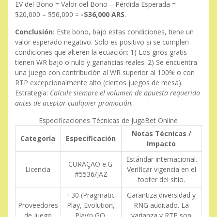
EV del Bono = Valor del Bono – Pérdida Esperada =
$20,000 – $56,000 =
-$36,000 ARS
.
Conclusión:
Este bono, bajo estas condiciones, tiene un
valor esperado negativo. Solo es positivo si se cumplen
condiciones que alteren la ecuación: 1) Los giros gratis
tienen WR bajo o nulo y ganancias reales. 2) Se encuentra
una juego con contribución al WR superior al 100% o con
RTP excepcionalmente alto (ciertos juegos de mesa).
Estrategia:
Calcule siempre el volumen de apuesta requerido
antes de aceptar cualquier promoción.
Especificaciones Técnicas de JugaBet Online
Notas Técnicas /
Categoría
Especificación
Impacto
Estándar internacional.
CURAÇAO e.G.
Licencia
Verificar vigencia en el
#5536/JAZ
footer del sitio.
+30 (Pragmatic
Garantiza diversidad y
Proveedores
Play, Evolution,
RNG auditado. La
de Juego
Play’n GO,
varianza y RTP son