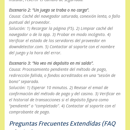
Escenario 2: “Un juego se traba o no carga”.
Causa: Caché del navegador saturada, conexión lenta, o fallo
puntual del proveedor.
Solución: 1) Recargar la página (F5). 2) Limpiar caché del
navegador o de la app. 3) Probar en modo incógnito. 4)
Verificar el estado de los servidores del proveedor en
downdetector.com. 5) Contactar al soporte con el nombre
del juego y la hora del error.
Escenario 3: “No veo mi depósito en mi saldo”.
Causa: Procesamiento pendiente del método de pago,
redirección fallida, o fondos acreditados en una “sesión de
bono” separada.
Solución: 1) Esperar 10 minutos. 2) Revisar el email de
confirmación del método de pago y del casino. 3) Verificar en
el historial de transacciones si el depósito figura como
“pendiente” o “completado”. 4) Contactar al soporte con el
comprobante de pago.
Preguntas Frecuentes Extendidas (FAQ