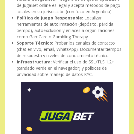
de JugaBet online es legal y acepta métodos de pago
locales en su jurisdicción (con foco en Argentina).
Política de Juego Responsable:
Localizar
herramientas de autolimitación (depósito, pérdida,
tiempo), autoexclusión y enlaces a organizaciones
como GamCare o Gambling Therapy.
Soporte Técnico:
Probar los canales de contacto
(chat en vivo, email, WhatsApp). Documentar tiempos
de respuesta y niveles de conocimiento técnico.
Infraestructura:
Verificar el uso de SSL/TLS 1.2+
(candado verde en el navegador) y políticas de
privacidad sobre manejo de datos KYC.