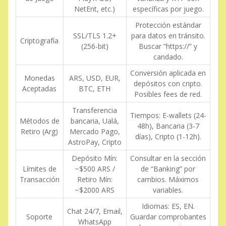
NetEnt, etc.)
específicas por juego.
Protección estándar
SSL/TLS 1.2+
para datos en tránsito.
Criptografía
(256-bit)
Buscar “https://” y
candado.
Conversión aplicada en
Monedas
ARS, USD, EUR,
depósitos con cripto.
Aceptadas
BTC, ETH
Posibles fees de red.
Transferencia
Tiempos: E-wallets (24-
Métodos de
bancaria, Ualá,
48h), Bancaria (3-7
Retiro (Arg)
Mercado Pago,
días), Cripto (1-12h).
AstroPay, Cripto
Depósito Mín:
Consultar en la sección
Límites de
~$500 ARS /
de “Banking” por
Transacción
Retiro Mín:
cambios. Máximos
~$2000 ARS
variables.
Idiomas: ES, EN.
Chat 24/7, Email,
Soporte
Guardar comprobantes
WhatsApp