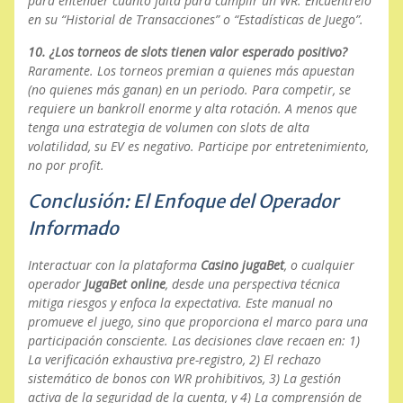
para entender cuánto falta para cumplir un WR. Encuéntrelo
en su “Historial de Transacciones” o “Estadísticas de Juego”.
10. ¿Los torneos de slots tienen valor esperado positivo?
Raramente. Los torneos premian a quienes más apuestan
(no quienes más ganan) en un periodo. Para competir, se
requiere un bankroll enorme y alta rotación. A menos que
tenga una estrategia de volumen con slots de alta
volatilidad, su EV es negativo. Participe por entretenimiento,
no por profit.
Conclusión: El Enfoque del Operador
Informado
Interactuar con la plataforma
Casino jugaBet
, o cualquier
operador
JugaBet online
, desde una perspectiva técnica
mitiga riesgos y enfoca la expectativa. Este manual no
promueve el juego, sino que proporciona el marco para una
participación consciente. Las decisiones clave recaen en: 1)
La verificación exhaustiva pre-registro, 2) El rechazo
sistemático de bonos con WR prohibitivos, 3) La gestión
activa de la seguridad de la cuenta, y 4) La comprensión de