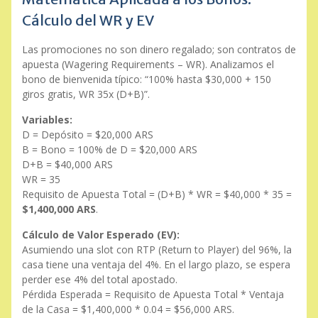
Cálculo del WR y EV
Las promociones no son dinero regalado; son contratos de
apuesta (Wagering Requirements – WR). Analizamos el
bono de bienvenida típico: “100% hasta $30,000 + 150
giros gratis, WR 35x (D+B)”.
Variables:
D = Depósito = $20,000 ARS
B = Bono = 100% de D = $20,000 ARS
D+B = $40,000 ARS
WR = 35
Requisito de Apuesta Total = (D+B) * WR = $40,000 * 35 =
$1,400,000 ARS
.
Cálculo de Valor Esperado (EV):
Asumiendo una slot con RTP (Return to Player) del 96%, la
casa tiene una ventaja del 4%. En el largo plazo, se espera
perder ese 4% del total apostado.
Pérdida Esperada = Requisito de Apuesta Total * Ventaja
de la Casa = $1,400,000 * 0.04 = $56,000 ARS.