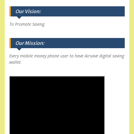
Our Vision:
To Promote Saving.
Our Mission:
Every mobile money phone user to have Airsave digital saving
wallet.