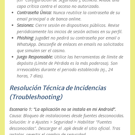
capa crítica contra el acceso no autorizado.
Contraseña Única:
Nunca reutilice la contraseña de su
email principal o de banca online.
Sesiones:
Cierre sesión en dispositivos públicos. Revise
periódicamente los inicios de sesión activos en su perfil.
Phishing:
JugaBet no pedirá su contraseña por email o
WhatsApp. Desconfíe de enlaces en emails no solicitados
que simulen ser el casino.
Juego Responsable:
Utilice las herramientas de límite de
depósito (
Límite de Pérdida
es la más poderosa). Son
irrevocables durante el periodo establecido (ej., 24
horas, 7 días).
Resolución Técnica de Incidencias
(Troubleshooting)
Escenario 1: “La aplicación no se instala en mi Android”.
Causa: Bloqueo de instalaciones desde fuentes desconocidas.
Solución: Ir a Ajustes > Seguridad > Habilitar “Fuentes
desconocidas”. Descargar el .apk desde el sitio oficial. Tras
instalar, revertir el cambio de seguridad.