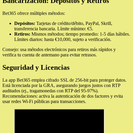
Bancarización: Depósitos y Retiros
Bet365 ofrece múltiples métodos:
Depósitos:
Tarjetas de crédito/débito, PayPal, Skrill,
transferencia bancaria. Límite mínimo: €5.
Retiros:
Mismos métodos; tiempo promedio: 1-5 días hábiles.
Límites diarios: hasta €10,000, sujeto a verificación.
Consejo: usa métodos electrónicos para retiros más rápidos y
verifica tu cuenta de antemano para evitar retrasos.
Seguridad y Licencias
La app Bet365 emplea cifrado SSL de 256-bit para proteger datos.
Está licenciada por la GRA, asegurando juegos justos con RTP
auditados (ej., tragamonedas con RTP del 95-97%).
Recomendaciones: activa la autenticación de dos factores y evita
usar redes Wi-Fi públicas para transacciones.