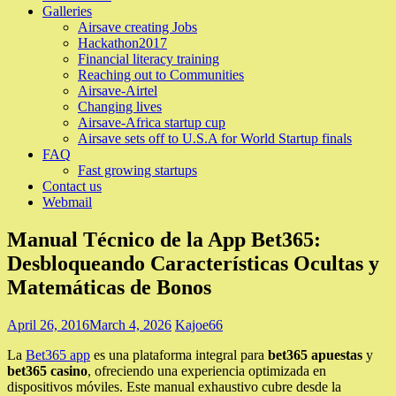
Galleries
Airsave creating Jobs
Hackathon2017
Financial literacy training
Reaching out to Communities
Airsave-Airtel
Changing lives
Airsave-Africa startup cup
Airsave sets off to U.S.A for World Startup finals
FAQ
Fast growing startups
Contact us
Webmail
Manual Técnico de la App Bet365:
Desbloqueando Características Ocultas y
Matemáticas de Bonos
April 26, 2016
March 4, 2026
Kajoe66
La
Bet365 app
es una plataforma integral para
bet365 apuestas
y
bet365 casino
, ofreciendo una experiencia optimizada en
dispositivos móviles. Este manual exhaustivo cubre desde la