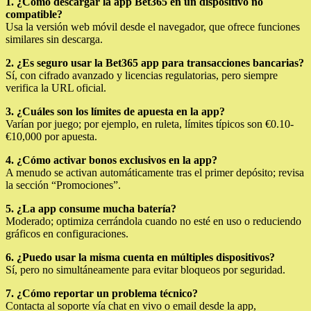
1. ¿Cómo descargar la app Bet365 en un dispositivo no
compatible?
Usa la versión web móvil desde el navegador, que ofrece funciones
similares sin descarga.
2. ¿Es seguro usar la Bet365 app para transacciones bancarias?
Sí, con cifrado avanzado y licencias regulatorias, pero siempre
verifica la URL oficial.
3. ¿Cuáles son los límites de apuesta en la app?
Varían por juego; por ejemplo, en ruleta, límites típicos son €0.10-
€10,000 por apuesta.
4. ¿Cómo activar bonos exclusivos en la app?
A menudo se activan automáticamente tras el primer depósito; revisa
la sección “Promociones”.
5. ¿La app consume mucha batería?
Moderado; optimiza cerrándola cuando no esté en uso o reduciendo
gráficos en configuraciones.
6. ¿Puedo usar la misma cuenta en múltiples dispositivos?
Sí, pero no simultáneamente para evitar bloqueos por seguridad.
7. ¿Cómo reportar un problema técnico?
Contacta al soporte vía chat en vivo o email desde la app,