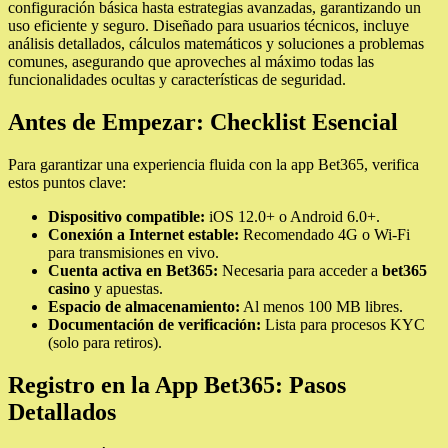
configuración básica hasta estrategias avanzadas, garantizando un
uso eficiente y seguro. Diseñado para usuarios técnicos, incluye
análisis detallados, cálculos matemáticos y soluciones a problemas
comunes, asegurando que aproveches al máximo todas las
funcionalidades ocultas y características de seguridad.
Antes de Empezar: Checklist Esencial
Para garantizar una experiencia fluida con la app Bet365, verifica
estos puntos clave:
Dispositivo compatible:
iOS 12.0+ o Android 6.0+.
Conexión a Internet estable:
Recomendado 4G o Wi-Fi
para transmisiones en vivo.
Cuenta activa en Bet365:
Necesaria para acceder a
bet365
casino
y apuestas.
Espacio de almacenamiento:
Al menos 100 MB libres.
Documentación de verificación:
Lista para procesos KYC
(solo para retiros).
Registro en la App Bet365: Pasos
Detallados