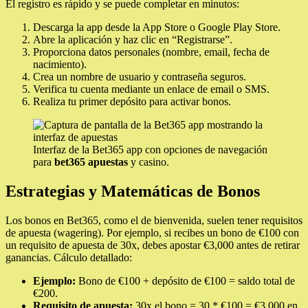
El registro es rápido y se puede completar en minutos:
Descarga la app desde la App Store o Google Play Store.
Abre la aplicación y haz clic en “Registrarse”.
Proporciona datos personales (nombre, email, fecha de
nacimiento).
Crea un nombre de usuario y contraseña seguros.
Verifica tu cuenta mediante un enlace de email o SMS.
Realiza tu primer depósito para activar bonos.
Interfaz de la Bet365 app con opciones de navegación
para
bet365 apuestas
y casino.
Estrategias y Matemáticas de Bonos
Los bonos en Bet365, como el de bienvenida, suelen tener requisitos
de apuesta (wagering). Por ejemplo, si recibes un bono de €100 con
un requisito de apuesta de 30x, debes apostar €3,000 antes de retirar
ganancias. Cálculo detallado:
Ejemplo:
Bono de €100 + depósito de €100 = saldo total de
€200.
Requisito de apuesta:
30x el bono = 30 * €100 = €3,000 en