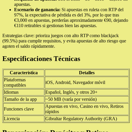
apuestas.
Escenario de ganancia:
Si apuestas en ruleta con RTP del
97%, la expectativa de pérdida es del 3%, por lo que tras
€3,000 en apuestas, perderías aproximadamente €90, dejando
€110 retirables si gestionas bien las apuestas.
Estrategias clave: prioriza juegos con alto RTP como blackjack
(99.5%) para cumplir requisitos, y evita apuestas de alto riesgo que
agoten el saldo rápidamente.
Especificaciones Técnicas
Característica
Detalles
Plataformas
iOS, Android, Navegador móvil
compatibles
Idiomas
Español, Inglés, y otros 20+
Tamaño de la app
~50 MB (varía por versión)
Apuestas en vivo, Casino en vivo, Retiros
Funciones clave
rápidos
Licencia
Gibraltar Regulatory Authority (GRA)