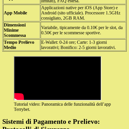
limitati), FAQ estesa.
Applicazioni native per iOS (App Store) e
App Mobile
Android (sito ufficiale). Processore 1.5GHz
consigliato, 2GB RAM.
Dimensioni
Variabile, tipicamente da 0.10€ per le slot, da
Minime
0.50€ per le scommesse sportive.
Scommessa
Tempo Prelievo
E-Wallet: 0-24 ore; Carte: 1-3 giorni
Medio
lavorativi; Bonifico: 2-5 giorni lavorativi.
Tutorial video: Panoramica delle funzionalità dell’app
Terrybet.
Sistemi di Pagamento e Prelievo: