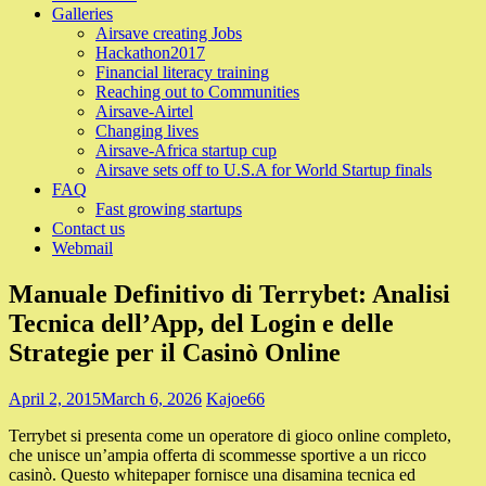
Galleries
Airsave creating Jobs
Hackathon2017
Financial literacy training
Reaching out to Communities
Airsave-Airtel
Changing lives
Airsave-Africa startup cup
Airsave sets off to U.S.A for World Startup finals
FAQ
Fast growing startups
Contact us
Webmail
Manuale Definitivo di Terrybet: Analisi
Tecnica dell’App, del Login e delle
Strategie per il Casinò Online
April 2, 2015
March 6, 2026
Kajoe66
Terrybet si presenta come un operatore di gioco online completo,
che unisce un’ampia offerta di scommesse sportive a un ricco
casinò. Questo whitepaper fornisce una disamina tecnica ed