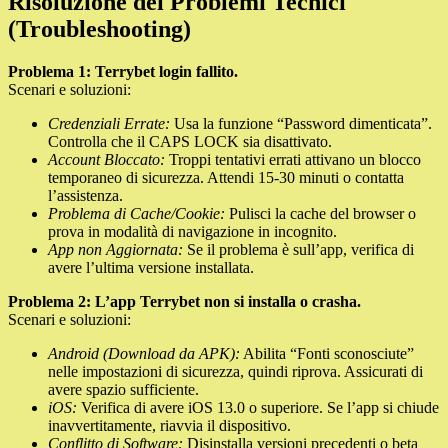
Risoluzione dei Problemi Tecnici
(Troubleshooting)
Problema 1:
Terrybet login
fallito.
Scenari e soluzioni:
Credenziali Errate:
Usa la funzione “Password dimenticata”.
Controlla che il CAPS LOCK sia disattivato.
Account Bloccato:
Troppi tentativi errati attivano un blocco
temporaneo di sicurezza. Attendi 15-30 minuti o contatta
l’assistenza.
Problema di Cache/Cookie:
Pulisci la cache del browser o
prova in modalità di navigazione in incognito.
App non Aggiornata:
Se il problema è sull’app, verifica di
avere l’ultima versione installata.
Problema 2: L’app Terrybet non si installa o crasha.
Scenari e soluzioni:
Android (Download da APK):
Abilita “Fonti sconosciute”
nelle impostazioni di sicurezza, quindi riprova. Assicurati di
avere spazio sufficiente.
iOS:
Verifica di avere iOS 13.0 o superiore. Se l’app si chiude
inavvertitamente, riavvia il dispositivo.
Conflitto di Software:
Disinstalla versioni precedenti o beta