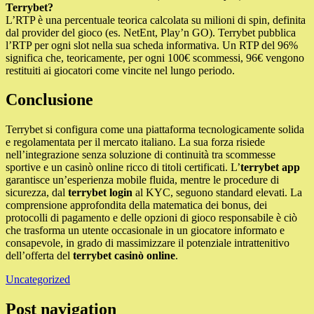
Terrybet?
L’RTP è una percentuale teorica calcolata su milioni di spin, definita
dal provider del gioco (es. NetEnt, Play’n GO). Terrybet pubblica
l’RTP per ogni slot nella sua scheda informativa. Un RTP del 96%
significa che, teoricamente, per ogni 100€ scommessi, 96€ vengono
restituiti ai giocatori come vincite nel lungo periodo.
Conclusione
Terrybet si configura come una piattaforma tecnologicamente solida
e regolamentata per il mercato italiano. La sua forza risiede
nell’integrazione senza soluzione di continuità tra scommesse
sportive e un casinò online ricco di titoli certificati. L’
terrybet app
garantisce un’esperienza mobile fluida, mentre le procedure di
sicurezza, dal
terrybet login
al KYC, seguono standard elevati. La
comprensione approfondita della matematica dei bonus, dei
protocolli di pagamento e delle opzioni di gioco responsabile è ciò
che trasforma un utente occasionale in un giocatore informato e
consapevole, in grado di massimizzare il potenziale intrattenitivo
dell’offerta del
terrybet casinò online
.
Uncategorized
Post navigation