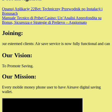
Opanuj Aplikację 22Bet: Techniczny Przewodnik po Instalacji i
Bonusach
Manuale Tecnico di Pribet Casino: Un’Analisi Approfondita su
Bonus, Sicurezza e Strategie di Prelievo – Aggiornato
Joining:
r esteemed clients: Air save service is now fully functional and can be
Our Vision:
To Promote Saving.
Our Mission:
Every mobile money phone user to have Airsave digital saving
wallet.