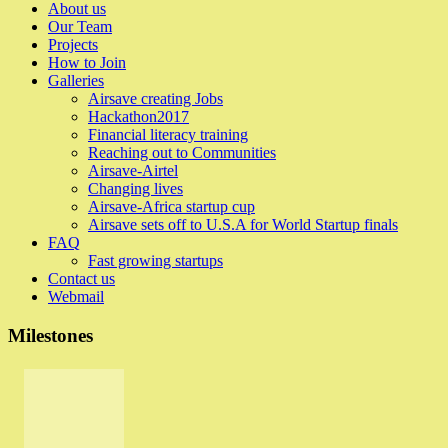
About us
Our Team
Projects
How to Join
Galleries
Airsave creating Jobs
Hackathon2017
Financial literacy training
Reaching out to Communities
Airsave-Airtel
Changing lives
Airsave-Africa startup cup
Airsave sets off to U.S.A for World Startup finals
FAQ
Fast growing startups
Contact us
Webmail
Milestones