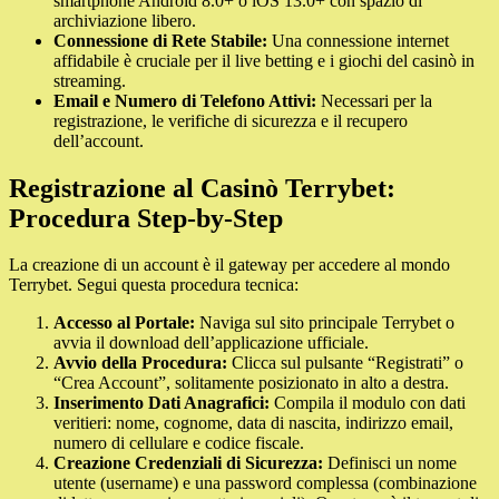
smartphone Android 8.0+ o iOS 13.0+ con spazio di
archiviazione libero.
Connessione di Rete Stabile:
Una connessione internet
affidabile è cruciale per il live betting e i giochi del casinò in
streaming.
Email e Numero di Telefono Attivi:
Necessari per la
registrazione, le verifiche di sicurezza e il recupero
dell’account.
Registrazione al Casinò Terrybet:
Procedura Step-by-Step
La creazione di un account è il gateway per accedere al mondo
Terrybet. Segui questa procedura tecnica:
Accesso al Portale:
Naviga sul sito principale Terrybet o
avvia il download dell’applicazione ufficiale.
Avvio della Procedura:
Clicca sul pulsante “Registrati” o
“Crea Account”, solitamente posizionato in alto a destra.
Inserimento Dati Anagrafici:
Compila il modulo con dati
veritieri: nome, cognome, data di nascita, indirizzo email,
numero di cellulare e codice fiscale.
Creazione Credenziali di Sicurezza:
Definisci un nome
utente (username) e una password complessa (combinazione