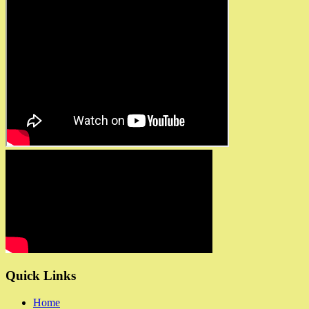
Quick Links
Home