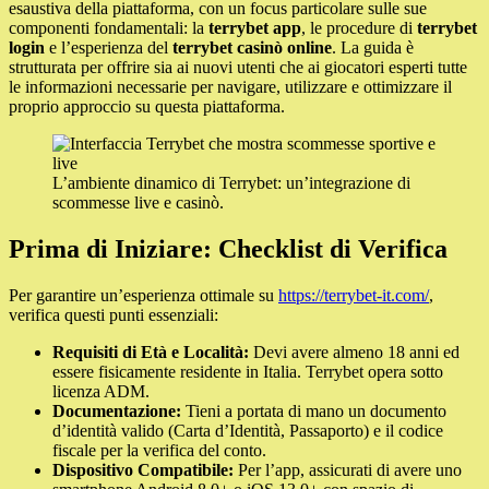
esaustiva della piattaforma, con un focus particolare sulle sue
componenti fondamentali: la
terrybet app
, le procedure di
terrybet
login
e l’esperienza del
terrybet casinò online
. La guida è
strutturata per offrire sia ai nuovi utenti che ai giocatori esperti tutte
le informazioni necessarie per navigare, utilizzare e ottimizzare il
proprio approccio su questa piattaforma.
L’ambiente dinamico di Terrybet: un’integrazione di
scommesse live e casinò.
Prima di Iniziare: Checklist di Verifica
Per garantire un’esperienza ottimale su
https://terrybet-it.com/
,
verifica questi punti essenziali:
Requisiti di Età e Località:
Devi avere almeno 18 anni ed
essere fisicamente residente in Italia. Terrybet opera sotto
licenza ADM.
Documentazione:
Tieni a portata di mano un documento
d’identità valido (Carta d’Identità, Passaporto) e il codice
fiscale per la verifica del conto.
Dispositivo Compatibile:
Per l’app, assicurati di avere uno