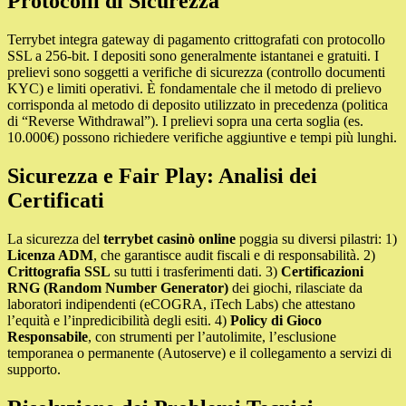
Protocolli di Sicurezza
Terrybet integra gateway di pagamento crittografati con protocollo
SSL a 256-bit. I depositi sono generalmente istantanei e gratuiti. I
prelievi sono soggetti a verifiche di sicurezza (controllo documenti
KYC) e limiti operativi. È fondamentale che il metodo di prelievo
corrisponda al metodo di deposito utilizzato in precedenza (politica
di “Reverse Withdrawal”). I prelievi sopra una certa soglia (es.
10.000€) possono richiedere verifiche aggiuntive e tempi più lunghi.
Sicurezza e Fair Play: Analisi dei
Certificati
La sicurezza del
terrybet casinò online
poggia su diversi pilastri: 1)
Licenza ADM
, che garantisce audit fiscali e di responsabilità. 2)
Crittografia SSL
su tutti i trasferimenti dati. 3)
Certificazioni
RNG (Random Number Generator)
dei giochi, rilasciate da
laboratori indipendenti (eCOGRA, iTech Labs) che attestano
l’equità e l’inpredicibilità degli esiti. 4)
Policy di Gioco
Responsabile
, con strumenti per l’autolimite, l’esclusione
temporanea o permanente (Autoserve) e il collegamento a servizi di
supporto.