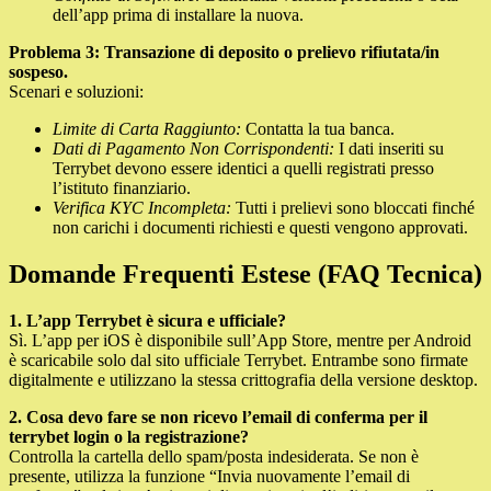
dell’app prima di installare la nuova.
Problema 3: Transazione di deposito o prelievo rifiutata/in
sospeso.
Scenari e soluzioni:
Limite di Carta Raggiunto:
Contatta la tua banca.
Dati di Pagamento Non Corrispondenti:
I dati inseriti su
Terrybet devono essere identici a quelli registrati presso
l’istituto finanziario.
Verifica KYC Incompleta:
Tutti i prelievi sono bloccati finché
non carichi i documenti richiesti e questi vengono approvati.
Domande Frequenti Estese (FAQ Tecnica)
1. L’app Terrybet è sicura e ufficiale?
Sì. L’app per iOS è disponibile sull’App Store, mentre per Android
è scaricabile solo dal sito ufficiale Terrybet. Entrambe sono firmate
digitalmente e utilizzano la stessa crittografia della versione desktop.
2. Cosa devo fare se non ricevo l’email di conferma per il
terrybet login
o la registrazione?
Controlla la cartella dello spam/posta indesiderata. Se non è
presente, utilizza la funzione “Invia nuovamente l’email di