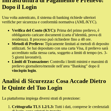
Infrastruttura di Pagamento e Prelievo:
Dopo il Login
Una volta autenticato, il sistema di banking richiede ulteriori
verifiche per sicurezza e conformità normativa (AML/KYC).
Verifica del Conto (KYC):
Prima del primo prelievo, è
obbligatorio caricare documenti (carta d’identità, prova di
residenza). Il processo può richiedere fino a 48 ore.
Metodi di Prelievo:
Tipicamente limitati ai metodi di deposito
utilizzati. Se hai depositato con una carta Visa, il prelievo sarà
accreditato sulla stessa carta, soggetto a limiti di tempo (es. 3-
5 giorni lavorativi).
Limiti di Transazione:
Controlla i limiti minimi e massimi di
prelievo giornaliero/mensile nell’area “Banking” dopo il
vincispin login
.
Analisi di Sicurezza: Cosa Accade Dietro
le Quinte del Tuo Login
La piattaforma impiega diversi strati di protezione:
Crittografia TLS 1.2/1.3:
Tutti i dati, comprese le credenziali