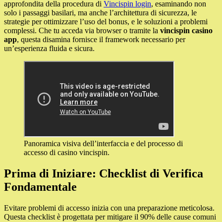
approfondita della procedura di
Vincispin login
, esaminando non
solo i passaggi basilari, ma anche l’architettura di sicurezza, le
strategie per ottimizzare l’uso del bonus, e le soluzioni a problemi
complessi. Che tu acceda via browser o tramite la
vincispin casino
app
, questa disamina fornisce il framework necessario per
un’esperienza fluida e sicura.
Panoramica visiva dell’interfaccia e del processo di
accesso di casino vincispin.
Prima di Iniziare: Checklist di Verifica
Fondamentale
Evitare problemi di accesso inizia con una preparazione meticolosa.
Questa checklist è progettata per mitigare il 90% delle cause comuni