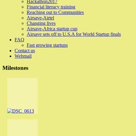
Hackathon2017
Financial literacy training
Reaching out to Communities
Airsave-Airtel
Changing lives
Airsave-Africa startup cup
Airsave sets off to U.S.A for World Startup finals
FAQ
Fast growing startups
Contact us
Webmail
Milestones