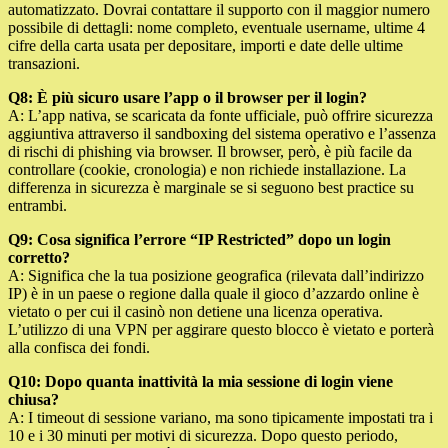
automatizzato. Dovrai contattare il supporto con il maggior numero
possibile di dettagli: nome completo, eventuale username, ultime 4
cifre della carta usata per depositare, importi e date delle ultime
transazioni.
Q8: È più sicuro usare l’app o il browser per il login?
A: L’app nativa, se scaricata da fonte ufficiale, può offrire sicurezza
aggiuntiva attraverso il sandboxing del sistema operativo e l’assenza
di rischi di phishing via browser. Il browser, però, è più facile da
controllare (cookie, cronologia) e non richiede installazione. La
differenza in sicurezza è marginale se si seguono best practice su
entrambi.
Q9: Cosa significa l’errore “IP Restricted” dopo un login
corretto?
A: Significa che la tua posizione geografica (rilevata dall’indirizzo
IP) è in un paese o regione dalla quale il gioco d’azzardo online è
vietato o per cui il casinò non detiene una licenza operativa.
L’utilizzo di una VPN per aggirare questo blocco è vietato e porterà
alla confisca dei fondi.
Q10: Dopo quanta inattività la mia sessione di login viene
chiusa?
A: I timeout di sessione variano, ma sono tipicamente impostati tra i
10 e i 30 minuti per motivi di sicurezza. Dopo questo periodo,