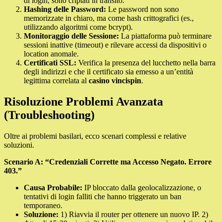
di login, sono criptati in transito.
Hashing delle Password:
Le password non sono
memorizzate in chiaro, ma come hash crittografici (es.,
utilizzando algoritmi come bcrypt).
Monitoraggio delle Sessione:
La piattaforma può terminare
sessioni inattive (timeout) e rilevare accessi da dispositivi o
location anomale.
Certificati SSL:
Verifica la presenza del lucchetto nella barra
degli indirizzi e che il certificato sia emesso a un’entità
legittima correlata al
casino vincispin
.
Risoluzione Problemi Avanzata
(Troubleshooting)
Oltre ai problemi basilari, ecco scenari complessi e relative
soluzioni.
Scenario A: “Credenziali Corrette ma Accesso Negato. Errore
403.”
Causa Probabile:
IP bloccato dalla geolocalizzazione, o
tentativi di login falliti che hanno triggerato un ban
temporaneo.
Soluzione:
1) Riavvia il router per ottenere un nuovo IP. 2)