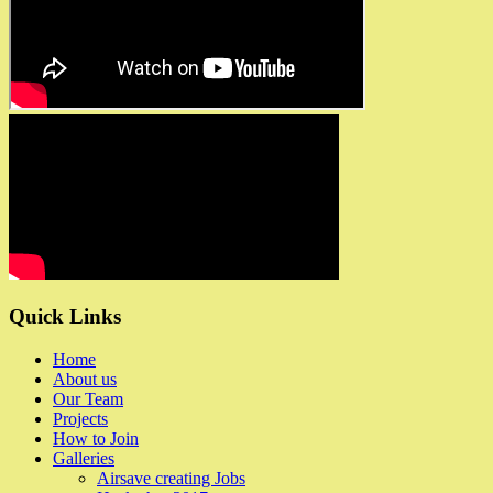
Quick Links
Home
About us
Our Team
Projects
How to Join
Galleries
Airsave creating Jobs