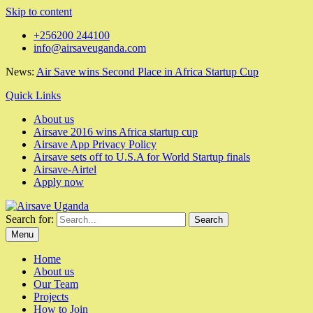
Skip to content
+256200 244100
info@airsaveuganda.com
News:
Air Save wins Second Place in Africa Startup Cup
Quick Links
About us
Airsave 2016 wins Africa startup cup
Airsave App Privacy Policy
Airsave sets off to U.S.A for World Startup finals
Airsave-Airtel
Apply now
Search for:
Menu
Home
About us
Our Team
Projects
How to Join