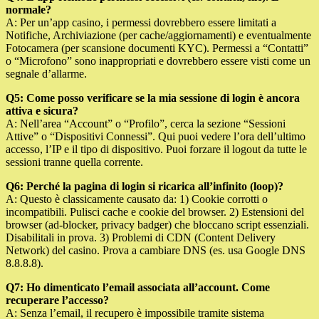
normale?
A: Per un’app casino, i permessi dovrebbero essere limitati a
Notifiche, Archiviazione (per cache/aggiornamenti) e eventualmente
Fotocamera (per scansione documenti KYC). Permessi a “Contatti”
o “Microfono” sono inappropriati e dovrebbero essere visti come un
segnale d’allarme.
Q5: Come posso verificare se la mia sessione di login è ancora
attiva e sicura?
A: Nell’area “Account” o “Profilo”, cerca la sezione “Sessioni
Attive” o “Dispositivi Connessi”. Qui puoi vedere l’ora dell’ultimo
accesso, l’IP e il tipo di dispositivo. Puoi forzare il logout da tutte le
sessioni tranne quella corrente.
Q6: Perché la pagina di login si ricarica all’infinito (loop)?
A: Questo è classicamente causato da: 1) Cookie corrotti o
incompatibili. Pulisci cache e cookie del browser. 2) Estensioni del
browser (ad-blocker, privacy badger) che bloccano script essenziali.
Disabilitali in prova. 3) Problemi di CDN (Content Delivery
Network) del casino. Prova a cambiare DNS (es. usa Google DNS
8.8.8.8).
Q7: Ho dimenticato l’email associata all’account. Come
recuperare l’accesso?
A: Senza l’email, il recupero è impossibile tramite sistema