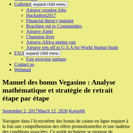
Galleries
expand child menu
Airsave creating Jobs
Hackathon2017
Financial literacy training
Reaching out to Communities
Airsave-Airtel
Changing lives
Airsave-Africa startup cup
Airsave sets off to U.S.A for World Startup finals
FAQ
expand child menu
Fast growing startups
Contact us
Webmail
Manuel des bonus Vegasino : Analyse
mathématique et stratégie de retrait
étape par étape
September 2, 2017
March 12, 2026
Kajoe66
Naviguer dans l’écosystème des bonus de casino en ligne requiert à
la fois une compréhension des offres promotionnelles et une maîtrise
des conditions associées. Ce guide technique se propose de