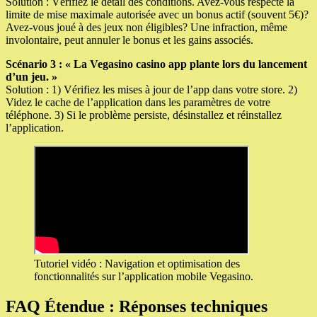
Solution : Vérifiez le détail des conditions. Avez-vous respecté la
limite de mise maximale autorisée avec un bonus actif (souvent 5€)?
Avez-vous joué à des jeux non éligibles? Une infraction, même
involontaire, peut annuler le bonus et les gains associés.
Scénario 3 : « La
Vegasino casino app
plante lors du lancement
d’un jeu. »
Solution : 1) Vérifiez les mises à jour de l’app dans votre store. 2)
Videz le cache de l’application dans les paramètres de votre
téléphone. 3) Si le problème persiste, désinstallez et réinstallez
l’application.
Tutoriel vidéo : Navigation et optimisation des
fonctionnalités sur l’application mobile Vegasino.
FAQ Étendue : Réponses techniques