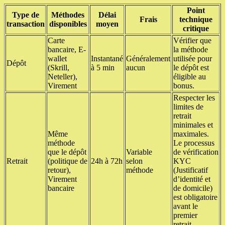
Point
Type de
Méthodes
Délai
Frais
technique
transaction
disponibles
moyen
critique
Carte
Vérifier que
bancaire, E-
la méthode
wallet
Instantané
Généralement
utilisée pour
Dépôt
(Skrill,
à 5 min
aucun
le dépôt est
Neteller),
éligible au
Virement
bonus.
Respecter les
limites de
retrait
minimales et
Même
maximales.
méthode
Le processus
que le dépôt
Variable
de vérification
Retrait
(politique de
24h à 72h
selon
KYC
retour),
méthode
(Justificatif
Virement
d’identité et
bancaire
de domicile)
est obligatoire
avant le
premier
retrait.