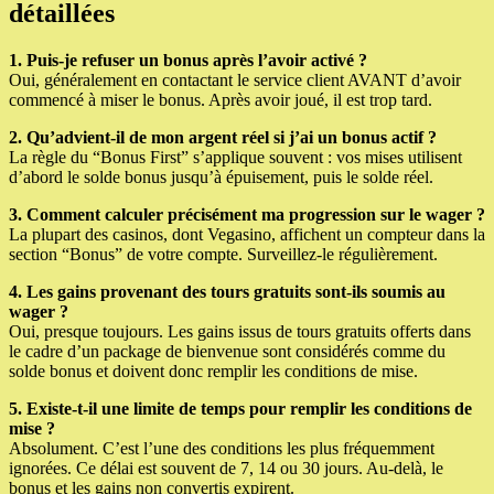
détaillées
1. Puis-je refuser un bonus après l’avoir activé ?
Oui, généralement en contactant le service client AVANT d’avoir
commencé à miser le bonus. Après avoir joué, il est trop tard.
2. Qu’advient-il de mon argent réel si j’ai un bonus actif ?
La règle du “Bonus First” s’applique souvent : vos mises utilisent
d’abord le solde bonus jusqu’à épuisement, puis le solde réel.
3. Comment calculer précisément ma progression sur le wager ?
La plupart des casinos, dont Vegasino, affichent un compteur dans la
section “Bonus” de votre compte. Surveillez-le régulièrement.
4. Les gains provenant des tours gratuits sont-ils soumis au
wager ?
Oui, presque toujours. Les gains issus de tours gratuits offerts dans
le cadre d’un package de bienvenue sont considérés comme du
solde bonus et doivent donc remplir les conditions de mise.
5. Existe-t-il une limite de temps pour remplir les conditions de
mise ?
Absolument. C’est l’une des conditions les plus fréquemment
ignorées. Ce délai est souvent de 7, 14 ou 30 jours. Au-delà, le
bonus et les gains non convertis expirent.