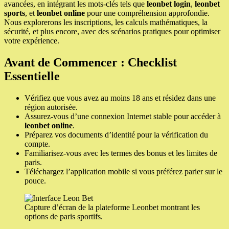
avancées, en intégrant les mots-clés tels que
leonbet login
,
leonbet
sports
, et
leonbet online
pour une compréhension approfondie.
Nous explorerons les inscriptions, les calculs mathématiques, la
sécurité, et plus encore, avec des scénarios pratiques pour optimiser
votre expérience.
Avant de Commencer : Checklist
Essentielle
Vérifiez que vous avez au moins 18 ans et résidez dans une
région autorisée.
Assurez-vous d’une connexion Internet stable pour accéder à
leonbet online
.
Préparez vos documents d’identité pour la vérification du
compte.
Familiarisez-vous avec les termes des bonus et les limites de
paris.
Téléchargez l’application mobile si vous préférez parier sur le
pouce.
Capture d’écran de la plateforme Leonbet montrant les
options de paris sportifs.