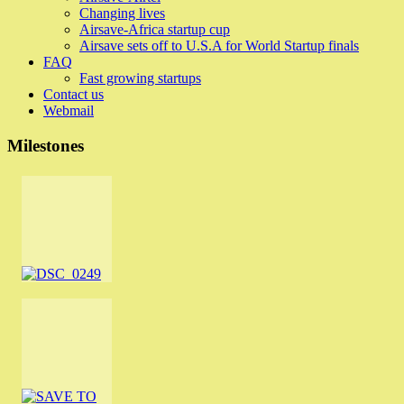
Changing lives
Airsave-Africa startup cup
Airsave sets off to U.S.A for World Startup finals
FAQ
Fast growing startups
Contact us
Webmail
Milestones