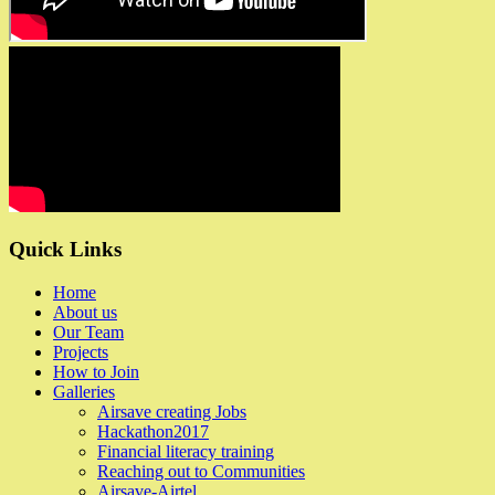
Quick Links
Home
About us
Our Team
Projects
How to Join
Galleries
Airsave creating Jobs
Hackathon2017
Financial literacy training
Reaching out to Communities
Airsave-Airtel