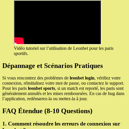
Vidéo tutoriel sur l’utilisation de Leonbet pour les paris
sportifs.
Dépannage et Scénarios Pratiques
Si vous rencontrez des problèmes de
leonbet login
, vérifiez votre
connexion, réinitialisez votre mot de passe, ou contactez le support.
Pour les paris
leonbet sports
, si un match est reporté, les paris sont
généralement annulés et les mises remboursées. En cas de bug dans
l’application, redémarrez-la ou mettez-la à jour.
FAQ Étendue (8-10 Questions)
1. Comment résoudre les erreurs de connexion sur