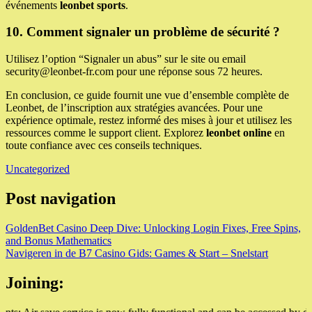
événements
leonbet sports
.
10. Comment signaler un problème de sécurité ?
Utilisez l’option “Signaler un abus” sur le site ou email
security@leonbet-fr.com pour une réponse sous 72 heures.
En conclusion, ce guide fournit une vue d’ensemble complète de
Leonbet, de l’inscription aux stratégies avancées. Pour une
expérience optimale, restez informé des mises à jour et utilisez les
ressources comme le support client. Explorez
leonbet online
en
toute confiance avec ces conseils techniques.
Uncategorized
Post navigation
GoldenBet Casino Deep Dive: Unlocking Login Fixes, Free Spins,
and Bonus Mathematics
Navigeren in de B7 Casino Gids: Games & Start – Snelstart
Joining: