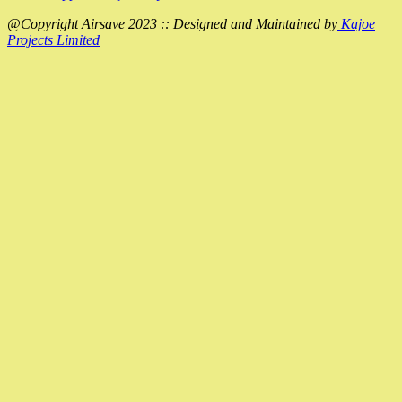
@Copyright Airsave 2023 :: Designed and Maintained by
Kajoe
Projects Limited