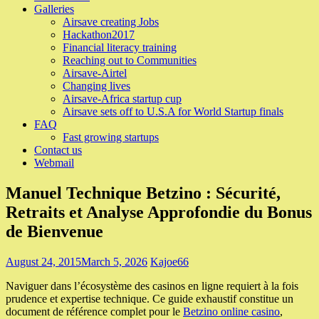
Galleries
Airsave creating Jobs
Hackathon2017
Financial literacy training
Reaching out to Communities
Airsave-Airtel
Changing lives
Airsave-Africa startup cup
Airsave sets off to U.S.A for World Startup finals
FAQ
Fast growing startups
Contact us
Webmail
Manuel Technique Betzino : Sécurité,
Retraits et Analyse Approfondie du Bonus
de Bienvenue
August 24, 2015
March 5, 2026
Kajoe66
Naviguer dans l’écosystème des casinos en ligne requiert à la fois
prudence et expertise technique. Ce guide exhaustif constitue un
document de référence complet pour le
Betzino online casino
,