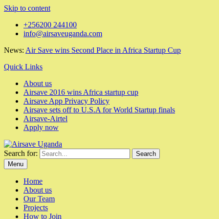
Skip to content
+256200 244100
info@airsaveuganda.com
News:
Air Save wins Second Place in Africa Startup Cup
Quick Links
About us
Airsave 2016 wins Africa startup cup
Airsave App Privacy Policy
Airsave sets off to U.S.A for World Startup finals
Airsave-Airtel
Apply now
Search for:
Menu
Home
About us
Our Team
Projects
How to Join