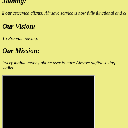
Joining:
steemed clients: Air save service is now fully functional and can be ac
Our Vision:
To Promote Saving.
Our Mission:
Every mobile money phone user to have Airsave digital saving
wallet.