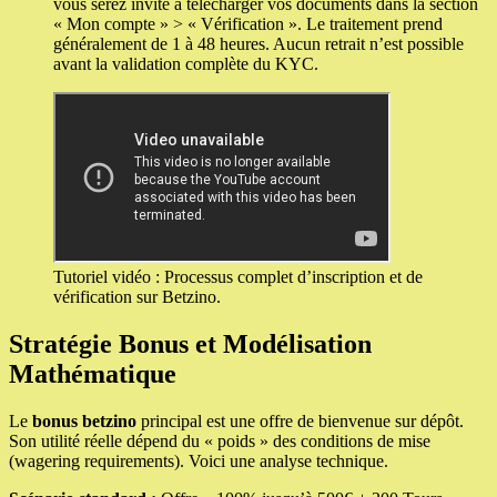
vous serez invité à télécharger vos documents dans la section
« Mon compte » > « Vérification ». Le traitement prend
généralement de 1 à 48 heures. Aucun retrait n’est possible
avant la validation complète du KYC.
Tutoriel vidéo : Processus complet d’inscription et de
vérification sur Betzino.
Stratégie Bonus et Modélisation
Mathématique
Le
bonus betzino
principal est une offre de bienvenue sur dépôt.
Son utilité réelle dépend du « poids » des conditions de mise
(wagering requirements). Voici une analyse technique.