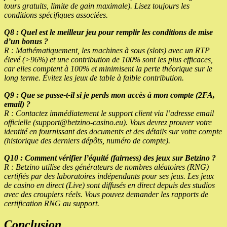
tours gratuits, limite de gain maximale). Lisez toujours les
conditions spécifiques associées.
Q8 : Quel est le meilleur jeu pour remplir les conditions de mise
d’un bonus ?
R : Mathématiquement, les machines à sous (slots) avec un RTP
élevé (>96%) et une contribution de 100% sont les plus efficaces,
car elles comptent à 100% et minimisent la perte théorique sur le
long terme. Évitez les jeux de table à faible contribution.
Q9 : Que se passe-t-il si je perds mon accès à mon compte (2FA,
email) ?
R : Contactez immédiatement le support client via l’adresse email
officielle (support@betzino-casino.eu). Vous devrez prouver votre
identité en fournissant des documents et des détails sur votre compte
(historique des derniers dépôts, numéro de compte).
Q10 : Comment vérifier l’équité (fairness) des jeux sur Betzino ?
R : Betzino utilise des générateurs de nombres aléatoires (RNG)
certifiés par des laboratoires indépendants pour ses jeus. Les jeux
de casino en direct (Live) sont diffusés en direct depuis des studios
avec des croupiers réels. Vous pouvez demander les rapports de
certification RNG au support.
Conclusion