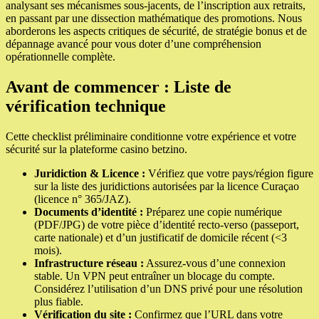
analysant ses mécanismes sous-jacents, de l’inscription aux retraits,
en passant par une dissection mathématique des promotions. Nous
aborderons les aspects critiques de sécurité, de stratégie bonus et de
dépannage avancé pour vous doter d’une compréhension
opérationnelle complète.
Avant de commencer : Liste de
vérification technique
Cette checklist préliminaire conditionne votre expérience et votre
sécurité sur la plateforme casino betzino.
Juridiction & Licence :
Vérifiez que votre pays/région figure
sur la liste des juridictions autorisées par la licence Curaçao
(licence n° 365/JAZ).
Documents d’identité :
Préparez une copie numérique
(PDF/JPG) de votre pièce d’identité recto-verso (passeport,
carte nationale) et d’un justificatif de domicile récent (<3
mois).
Infrastructure réseau :
Assurez-vous d’une connexion
stable. Un VPN peut entraîner un blocage du compte.
Considérez l’utilisation d’un DNS privé pour une résolution
plus fiable.
Vérification du site :
Confirmez que l’URL dans votre