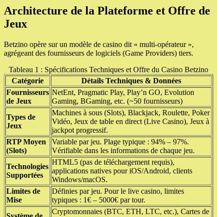
Architecture de la Plateforme et Offre de
Jeux
Betzino opère sur un modèle de casino dit « multi-opérateur »,
agrégeant des fournisseurs de logiciels (Game Providers) tiers.
Tableau 1 : Spécifications Techniques et Offre du Casino Betzino
Catégorie
Détails Techniques & Données
Fournisseurs
NetEnt, Pragmatic Play, Play’n GO, Evolution
de Jeux
Gaming, BGaming, etc. (~50 fournisseurs)
Machines à sous (Slots), Blackjack, Roulette, Poker
Types de
Vidéo, Jeux de table en direct (Live Casino), Jeux à
Jeux
jackpot progressif.
RTP Moyen
Variable par jeu. Plage typique : 94% – 97%.
(Slots)
Vérifiable dans les informations de chaque jeu.
HTML5 (pas de téléchargement requis),
Technologies
applications natives pour iOS/Android, clients
Supportées
Windows/macOS.
Limites de
Définies par jeu. Pour le live casino, limites
Mise
typiques : 1€ – 5000€ par tour.
Cryptomonnaies (BTC, ETH, LTC, etc.), Cartes de
Système de