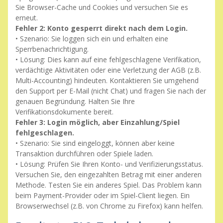
Sie Browser-Cache und Cookies und versuchen Sie es
erneut.
Fehler 2: Konto gesperrt direkt nach dem Login.
• Szenario: Sie loggen sich ein und erhalten eine
Sperrbenachrichtigung.
• Lösung: Dies kann auf eine fehlgeschlagene Verifikation,
verdächtige Aktivitäten oder eine Verletzung der AGB (z.B.
Multi-Accounting) hindeuten. Kontaktieren Sie umgehend
den Support per E-Mail (nicht Chat) und fragen Sie nach der
genauen Begründung. Halten Sie Ihre
Verifikationsdokumente bereit.
Fehler 3: Login möglich, aber Einzahlung/Spiel
fehlgeschlagen.
• Szenario: Sie sind eingeloggt, können aber keine
Transaktion durchführen oder Spiele laden.
• Lösung: Prüfen Sie Ihren Konto- und Verifizierungsstatus.
Versuchen Sie, den eingezahlten Betrag mit einer anderen
Methode. Testen Sie ein anderes Spiel. Das Problem kann
beim Payment-Provider oder im Spiel-Client liegen. Ein
Browserwechsel (z.B. von Chrome zu Firefox) kann helfen.