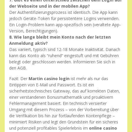
der Webseite und in der mobilen App?
Der Authentifizierungsprozess ist identisch. Die App kann
jedoch Geräte-Token für persistentere Logins verwenden.
Ein Login-Problem kann app-spezifisch sein (veraltete App-
Version, Berechtigungen).
8. Wie lange bleibt mein Konto nach der letzten
Anmeldung aktiv?
Das variiert, typisch sind 12-18 Monate Inaktivität. Danach
kann das Konto als “ruhend” eingestuft und mit Gebühren
belegt oder geschlossen werden. Informieren Sie sich in
den AGB.
Fazit: Der
Martin casino login
ist mehr als nur das
Eintippen von E-Mail und Passwort. Es ist ein
sicherheitstechnisches Gateway, das auf korrekten Daten,
einer verstandenen Bonusmathematik und proaktivem
Fehlermanagement basiert. Ein technisch versierter
Umgang mit diesem Prozess – von der Vorbereitung über
die Verifikation bis hin zur fortlaufenden Kontenpflege –
minimiert Risiken und legt den Grundstein für ein sicheres
und potenziell profitables Spielerlebnis im
online casino