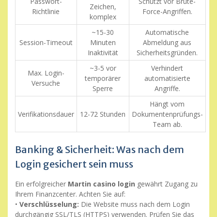
Passwort-
Schützt vor Brute-
Zeichen,
Richtlinie
Force-Angriffen.
komplex
~15-30
Automatische
Session-Timeout
Minuten
Abmeldung aus
Inaktivität
Sicherheitsgründen.
~3-5 vor
Verhindert
Max. Login-
temporärer
automatisierte
Versuche
Sperre
Angriffe.
Hängt vom
Verifikationsdauer
12-72 Stunden
Dokumentenprüfungs-
Team ab.
Banking & Sicherheit: Was nach dem
Login gesichert sein muss
Ein erfolgreicher
Martin casino login
gewährt Zugang zu
Ihrem Finanzcenter. Achten Sie auf:
•
Verschlüsselung:
Die Website muss nach dem Login
durchgängig SSL/TLS (HTTPS) verwenden. Prüfen Sie das