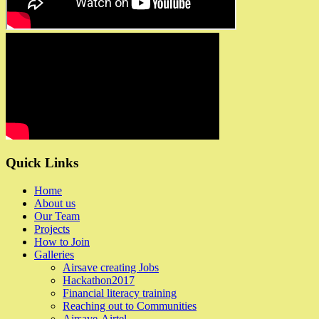
Quick Links
Home
About us
Our Team
Projects
How to Join
Galleries
Airsave creating Jobs
Hackathon2017
Financial literacy training
Reaching out to Communities
Airsave-Airtel