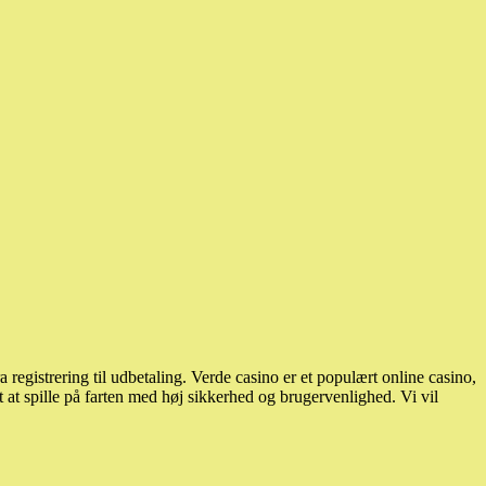
a registrering til udbetaling. Verde casino er et populært online casino,
gt at spille på farten med høj sikkerhed og brugervenlighed. Vi vil