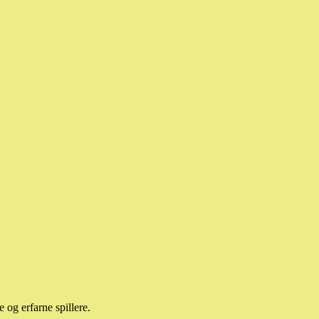
.
e og erfarne spillere.