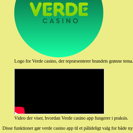
Logo for Verde casino, der repræsenterer brandets grønne tema
Video der viser, hvordan Verde casino app fungerer i praksis.
Disse funktioner gør verde casino app til et pålideligt valg for både ny