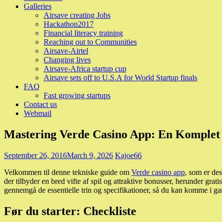
Galleries
Airsave creating Jobs
Hackathon2017
Financial literacy training
Reaching out to Communities
Airsave-Airtel
Changing lives
Airsave-Africa startup cup
Airsave sets off to U.S.A for World Startup finals
FAQ
Fast growing startups
Contact us
Webmail
Mastering Verde Casino App: En Komplet 
September 26, 2016
March 9, 2026
Kajoe66
Velkommen til denne tekniske guide om
Verde casino app
, som er des
der tilbyder en bred vifte af spil og attraktive bonusser, herunder grat
gennemgå de essentielle trin og specifikationer, så du kan komme i gan
Før du starter: Checkliste