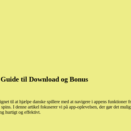
Guide til Download og Bonus
ignet til at hjælpe danske spillere med at navigere i appens funktioner fr
is spins. I denne artikel fokuserer vi på app-oplevelsen, der gør det muli
g hurtigt og effektivt.