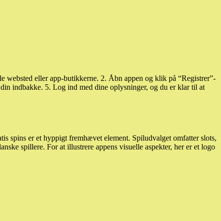
lle websted eller app-butikkerne. 2. Åbn appen og klik på “Registrer”-
in indbakke. 5. Log ind med dine oplysninger, og du er klar til at
s spins er et hyppigt fremhævet element. Spiludvalget omfatter slots,
ske spillere. For at illustrere appens visuelle aspekter, her er et logo