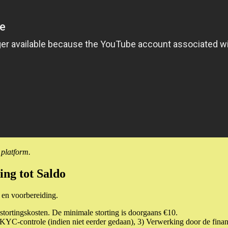
 platform.
ing tot Saldo
e en voorbereiding.
stortingskosten. De minimale storting is doorgaans €10.
 KYC-controle (indien niet eerder gedaan), 3) Verwerking door de finan