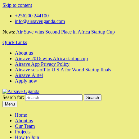
Skip to content
+256200 244100
info@airsaveuganda.com
News:
Air Save wins Second Place in Africa Startup Cup
Quick Links
About us
Airsave 2016 wins Africa startup cup
Airsave App Privacy Policy
Airsave sets off to U.S.A for World Startup finals
Airsave-Airtel
Apply now
Search for:
Menu
Home
About us
Our Team
Projects
How to Join