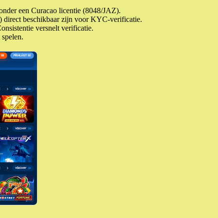
t onder een Curacao licentie (8048/JAZ).
) direct beschikbaar zijn voor KYC-verificatie.
istentie versnelt verificatie.
 spelen.