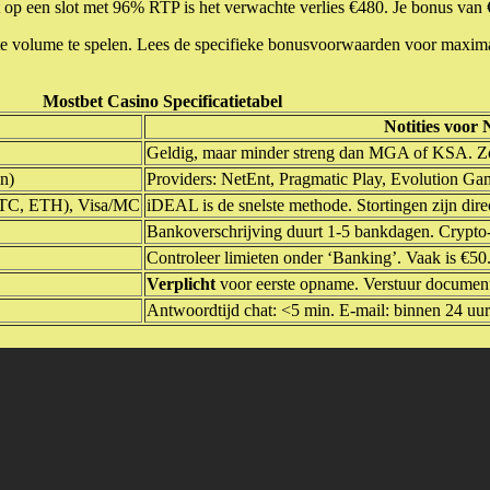
 op een slot met 96% RTP is het verwachte verlies €480. Je bonus van €
ste volume te spelen. Lees de specifieke bonusvoorwaarden voor maximale
Mostbet Casino Specificatietabel
Notities voor 
Geldig, maar minder streng dan MGA of KSA. Zo
en)
Providers: NetEnt, Pragmatic Play, Evolution G
(BTC, ETH), Visa/MC
iDEAL is de snelste methode. Stortingen zijn dire
Bankoverschrijving duurt 1-5 bankdagen. Crypto-
Controleer limieten onder ‘Banking’. Vaak is €50
Verplicht
voor eerste opname. Verstuur documenten
Antwoordtijd chat: <5 min. E-mail: binnen 24 uur