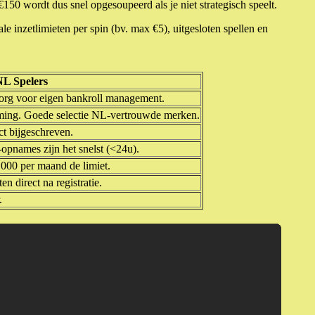
150 wordt dus snel opgesoupeerd als je niet strategisch speelt.
 inzetlimieten per spin (bv. max €5), uitgesloten spellen en
NL Spelers
rg voor eigen bankroll management.
aming. Goede selectie NL-vertrouwde merken.
ct bijgeschreven.
opnames zijn het snelst (<24u).
.000 per maand de limiet.
 direct na registratie.
.