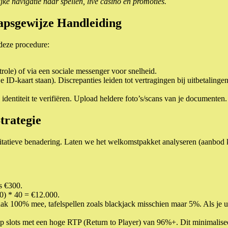
e navigatie naar spellen, live casino en promoties.
tapsgewijze Handleiding
 deze procedure:
role) of via een sociale messenger voor snelheid.
e ID-kaart staan). Discrepanties leiden tot vertragingen bij uitbetalingen
je identiteit te verifiëren. Upload heldere foto’s/scans van je documente
trategie
titatieve benadering. Laten we het welkomstpakket analyseren (aanbod k
is €300.
0) * 40 = €12.000.
aak 100% mee, tafelspellen zoals blackjack misschien maar 5%. Als je uit
op slots met een hoge RTP (Return to Player) van 96%+. Dit minimaliseer