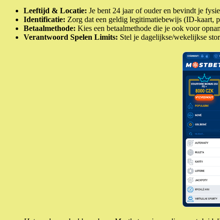
Leeftijd & Locatie:
Je bent 24 jaar of ouder en bevindt je fysi
Identificatie:
Zorg dat een geldig legitimatiebewijs (ID-kaart, p
Betaalmethode:
Kies een betaalmethode die je ook voor opname
Verantwoord Spelen Limits:
Stel je dagelijkse/wekelijkse sto