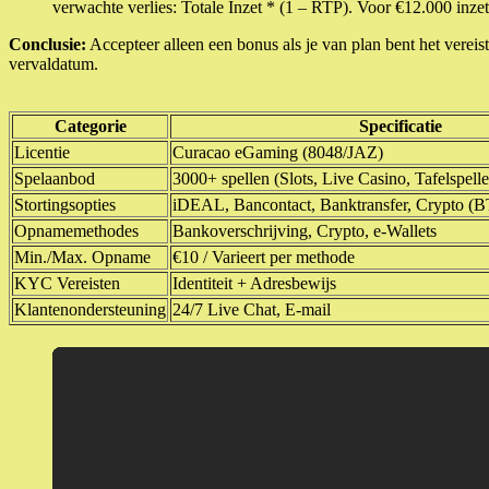
verwachte verlies: Totale Inzet * (1 – RTP). Voor €12.000 inzet
Conclusie:
Accepteer alleen een bonus als je van plan bent het verei
vervaldatum.
Categorie
Specificatie
Licentie
Curacao eGaming (8048/JAZ)
Spelaanbod
3000+ spellen (Slots, Live Casino, Tafelspell
Stortingsopties
iDEAL, Bancontact, Banktransfer, Crypto 
Opnamemethodes
Bankoverschrijving, Crypto, e-Wallets
Min./Max. Opname
€10 / Varieert per methode
KYC Vereisten
Identiteit + Adresbewijs
Klantenondersteuning
24/7 Live Chat, E-mail