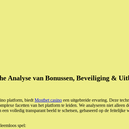
e Analyse van Bonussen, Beveiliging & Uit
ino platform, biedt
Mostbet casino
een uitgebreide ervaring. Deze techn
lexe facetten van het platform te leiden. We analyseren niet alleen d
om een volledig transparant beeld te schetsen, gebaseerd op de feitelijke
leemloos spel: